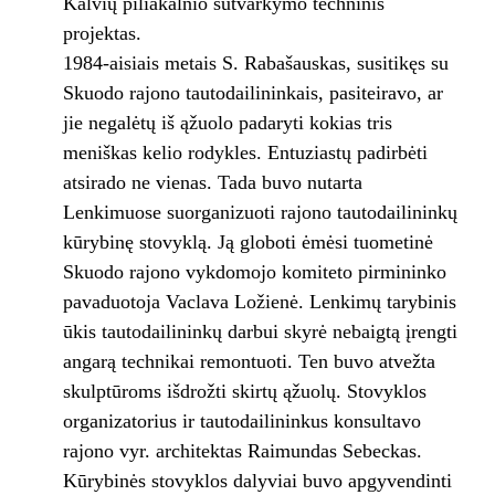
Kalvių piliakalnio sutvarkymo techninis
projektas.
1984-aisiais metais S. Rabašauskas, susitikęs su
Skuodo rajono tautodailininkais, pasiteiravo, ar
jie negalėtų iš ąžuolo padaryti kokias tris
meniškas kelio rodykles. Entuziastų padirbėti
atsirado ne vienas. Tada buvo nutarta
Lenkimuose suorganizuoti rajono tautodailininkų
kūrybinę stovyklą. Ją globoti ėmėsi tuometinė
Skuodo rajono vykdomojo komiteto pirmininko
pavaduotoja Vaclava Ložienė. Lenkimų tarybinis
ūkis tautodailininkų darbui skyrė nebaigtą įrengti
angarą technikai remontuoti. Ten buvo atvežta
skulptūroms išdrožti skirtų ąžuolų. Stovyklos
organizatorius ir tautodailininkus konsultavo
rajono vyr. architektas Raimundas Sebeckas.
Kūrybinės stovyklos dalyviai buvo apgyvendinti