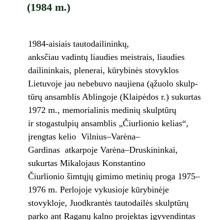
(1984 m.)
1984-aisiais tautodailininkų,
anksčiau vadintų liaudies meistrais, liaudies
dailininkais, plenerai, kūrybinės stovyklos
Lietuvoje jau nebebuvo naujiena (ąžuo­lo skulp­
tū­rų an­sam­blis Ablingoje (Klaipėdos r.) sukurtas
1972 m., memorialinis medinių skulptūrų
ir stogastulpių ansamblis „Čiurlionio kelias“,
įrengtas kelio Vilnius–Varėna–
Gardinas atkarpoje Varėna–Druskininkai,
sukurtas Mikalojaus Konstantino
Čiurlionio šimtųjų gimimo metinių proga 1975–
1976 m. Perlojoje vykusioje kūrybinėje
stovykloje, Juodkrantės tautodailės skulptūrų
parko ant Raganų kalno projektas įgyvendintas