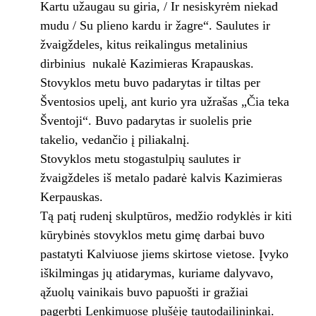
Kartu užaugau su giria, / Ir nesiskyrėm niekad
mudu / Su plieno kardu ir žagre“. Saulutes ir
žvaigždeles, kitus reikalingus metalinius
dirbinius nukalė Kazimieras Krapauskas.
Stovyklos metu buvo padarytas ir tiltas per
Šventosios upelį, ant kurio yra užrašas „Čia teka
Šventoji“. Buvo padarytas ir suolelis prie
takelio, vedančio į piliakalnį.
Stovyklos metu stogastulpių saulutes ir
žvaigždeles iš metalo padarė kalvis Kazimieras
Kerpauskas.
Tą patį rudenį skulptūros, medžio rodyklės ir kiti
kūrybinės stovyklos metu gimę darbai buvo
pastatyti Kalviuose jiems skirtose vietose. Įvyko
iškilmingas jų atidarymas, kuriame dalyvavo,
ąžuolų vainikais buvo papuošti ir gražiai
pagerbti Lenkimuose plušėję tautodailininkai.