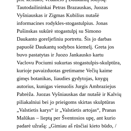
Tautodailininkai Petras Brazauskas, Juozas
Vyšniauskas ir Zigmas Kubilius nutašė
informacines rodykles-stogastulpius. Jonas
Pušinskas sukūrė stogastulpį su Simono
Daukanto goreljefiniu portretu. Šis jo darbas
papuošė Daukantų sodybos kiemelį. Greta jos
buvo pastatytas ir Juozo Jankausko kartu
Vaclovu Pociumi sukurtas stogastulpis-skulptūra,
kurioje pavaizduotas gretimame Večių kaime
gimęs botanikas, liaudies gydytojas, knygų
autorius, kunigas vienuolis Jurgis Ambraziejus
Pabrėža. Juozas Vyšniauskas dar nutašė ir Kalvių
piliakalniui bei jo prieigoms skirtas skulptūras
„Valstietis karys“ ir „Valstietis artojas“, Pranas
Malūkas – lieptą per Šventosios upę, ant kurio
padarė užrašą: „Gimiau aš rūsčiai kieto būdo, /