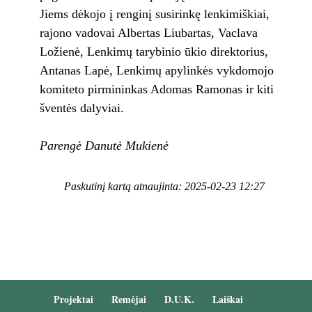
Jiems dėkojo į renginį susirinkę lenkimiškiai,
rajono vadovai Albertas Liubartas, Vaclava
Ložienė, Lenkimų tarybinio ūkio direktorius,
Antanas Lapė, Lenkimų apylinkės vykdomojo
komiteto pirmininkas Adomas Ramonas ir kiti
šventės dalyviai.
Parengė Danutė Mukienė
Paskutinį kartą atnaujinta: 2025-02-23 12:27
Projektai
Remėjai
D.U.K.
Laiškai