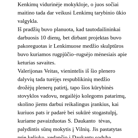
Kenkimų vidurinėje mokykloje, o juos sočiai
maitino tada dar veikusi Lenkimų tarybinio ūkio
valgykla.
Iš pradžių buvo planuota, kad tautodailininkai
darbuosis 10 dienų, bet dirbant projektas buvo
pakoreguotas ir Lenkimuose medžio skulptūros
buvo kuriamos rugpjūčio–rugsėjo mėnesiais apie
keturias savaites.
Valerijonas Veitas, vienintelis iš šio plenero
dalyvių tada turėjęs respublikinių medžio
drožėjų plenerų patirtį, tapo šios kūrybinės
stovyklos vadovu, negailėjo kolegoms patarimų,
skolino jiems darbui reikalingus įrankius, kai
kuriuos pats ir padarė bei sukūrė stogastulpį,
kuriame pavaizduotas S. Daukanto tėvas,
palydintis sūnų mokytis į Vilnių. Jis pastatytas
prie keliuko, vedančio į Daukantų sodybą.