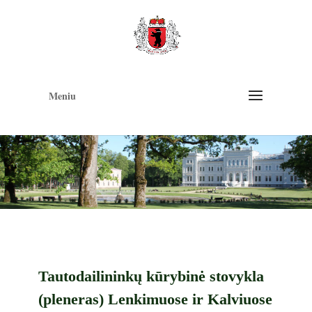
Op
too
Meniu
Tautodailininkų kūrybinė stovykla
(pleneras) Lenkimuose ir Kalviuose