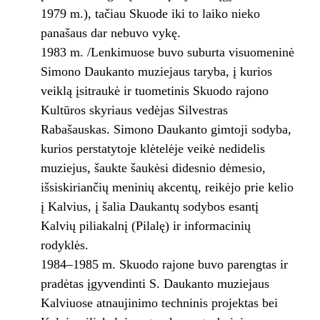
1979 m.), tačiau Skuode iki to laiko nieko
panašaus dar nebuvo vykę.
1983 m. /Lenkimuose buvo suburta visuomeninė
Simono Daukanto muziejaus taryba, į kurios
veiklą įsitraukė ir tuometinis Skuodo rajono
Kultūros skyriaus vedėjas Silvestras
Rabašauskas. Simono Daukanto gimtoji sodyba,
kurios perstatytoje klėtelėje veikė nedidelis
muziejus, šaukte šaukėsi didesnio dėmesio,
išsiskiriančių meninių akcentų, reikėjo prie kelio
į Kalvius, į šalia Daukantų sodybos esantį
Kalvių piliakalnį (Pilalę) ir informacinių
rodyklės.
1984–1985 m. Skuodo rajone buvo parengtas ir
pradėtas įgyvendinti S. Daukanto muziejaus
Kalviuose atnaujinimo techninis projektas bei