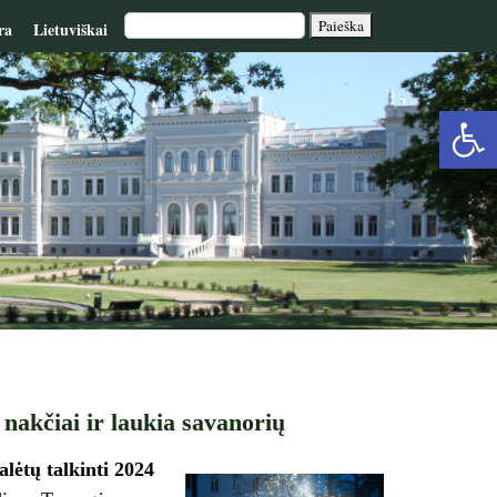
ra
Lietuviškai
Op
too
nakčiai ir laukia savanorių
lėtų talkinti 2024