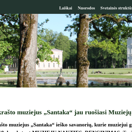
Laiškai
Nuorodos
Svetainės struktū
rašto muziejus „Santaka“ jau ruošiasi Muziejų 
što muziejus „Santaka“ ieško savanorių, kurie muziejui ga