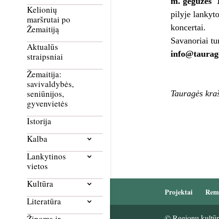
m. gegužės
Kelionių
pilyje lankyt
maršrutai po
koncertai.
Žemaitiją
Savanoriai tu
Aktualūs
info@taurage
straipsniai
Žemaitija:
savivaldybės,
seniūnijos,
Tauragės kra
gyvenvietės
Istorija
Kalba
Lankytinos
vietos
Kultūra
Projektai
Rem
Literatūra
© Regionų kultūri
Žinoma ir