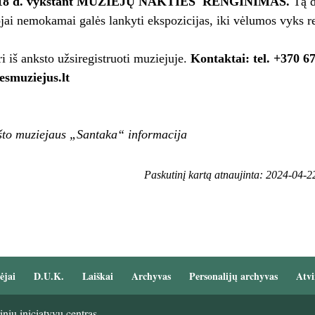
 18 d. vykstant MUZIEJŲ NAKTIES RENGINIMAS.
Tą d
ojai nemokamai galės lankyti ekspozicijas, iki vėlumos vyks re
ri iš anksto užsiregistruoti muziejuje.
Kontaktai: tel. +370 67
smuziejus.lt
što muziejaus „Santaka“ informacija
Paskutinį kartą atnaujinta: 2024-04-2
ėjai
D.U.K.
Laiškai
Archyvas
Personalijų archyvas
Atvi
nių iniciatyvų centras