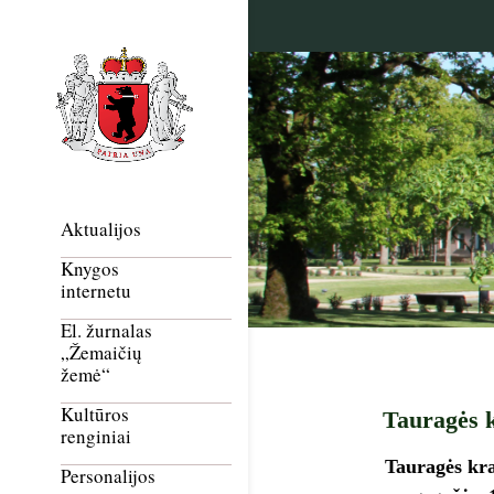
Aktualijos
Knygos
internetu
El. žurnalas
„Žemaičių
žemė“
Kultūros
Tauragės k
renginiai
Tauragės kra
Personalijos