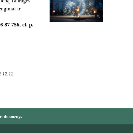
ieną Tauragės
nginiai ir
6 87 756, el. p.
2 12:12
ri duomenys