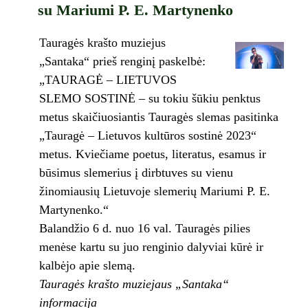
su Mariumi P. E. Martynenko
Tauragės krašto muziejus
„Santaka“ prieš renginį paskelbė:
„TAURAGĖ – LIETUVOS
SLEMO SOSTINĖ – su tokiu šūkiu penktus
metus skaičiuosiantis Tauragės slemas pasitinka
„Tauragė – Lietuvos kultūros sostinė 2023“
metus. Kviečiame poetus, literatus, esamus ir
būsimus slemerius į dirbtuves su vienu
žinomiausių Lietuvoje slemerių Mariumi P. E.
Martynenko.“
Balandžio 6 d. nuo 16 val. Tauragės pilies
menėse kartu su juo renginio dalyviai kūrė ir
kalbėjo apie slemą.
Tauragės krašto muziejaus „Santaka“
informacija