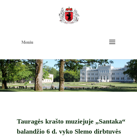
Op
too
Meniu
Tauragės krašto muziejuje „Santaka“
balandžio 6 d. vyko Slemo dirbtuvės