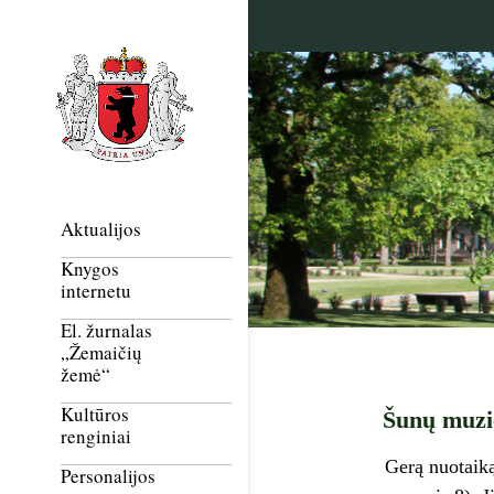
Aktualijos
Knygos
internetu
El. žurnalas
„Žemaičių
žemė“
Kultūros
Šunų muzi
renginiai
Gerą nuotaiką
Personalijos