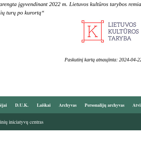
arengta įgyvendinant 2022 m. Lietuvos kultūros tarybos rem
lių turų po kurortą“
Paskutinį kartą atnaujinta: 2024-04-2
ėjai
D.U.K.
Laiškai
Archyvas
Personalijų archyvas
Atvi
nių iniciatyvų centras