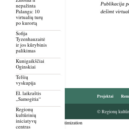
Publikacija p
nepažinta
Palanga: 10
dešimt virtua
virtualių turų
po kurortą
Sofija
Tyzenhauzaitė
ir jos kūrybinis
palikimas
Kunigaikščiai
Oginskiai
Telšių
vyskupija
El. laikraštis
Projektai
Rem
„Samogitia“
Regionų
© Regionų kultūri
kultūrinių
iniciatyvų
Smush Image Compression and Optimization
centras