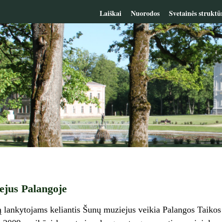
Laiškai
Nuorodos
Svetainės struktū
ejus Palangoje
 lankytojams keliantis Šunų muziejus veikia Palangos Taikos