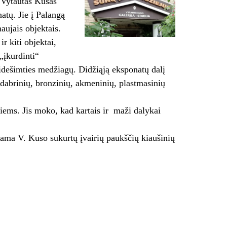
 Vytautas Kusas
atų. Jie į Palangą
aujais objektais.
r kiti objektai,
„įkurdinti“
dvidešimties medžiagų. Didžiąją eksponatų dalį
sidabrinių, bronzinių, akmeninių, plastmasinių
esiems. Jis moko, kad kartais ir maži dalykai
ojama V. Kuso sukurtų įvairių paukščių kiaušinių