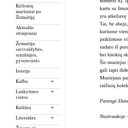
numeris 8). J
Kelionių
kartu su žmon
maršrutai po
yra atkeliavę
Žemaitiją
Tai, be abejo,
Aktualūs
kuriuose vien
straipsniai
įstiklintose 
Žemaitija:
sudaro iš por
savivaldybės,
seniūnijos,
bei kitokių sk
gyvenvietės
Šis muziejus 
gali tapti dide
Istorija
Muziejaus pas
Kalba
raižinių kole
Lankytinos
vietos
Parengė Dan
Kultūra
Nuotraukoje 
Literatūra
Žinoma ir