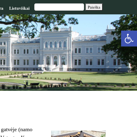
ra
Lietuviškai
Op
too
 gatvėje (namo