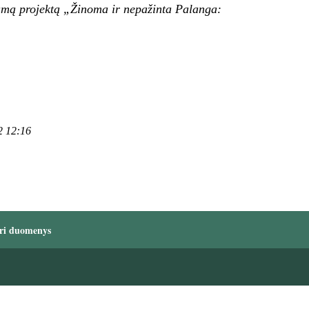
iamą projektą „Žinoma ir nepažinta Palanga:
2 12:16
ri duomenys