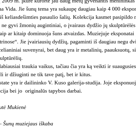
į 2009 m. įkūrė kurorte jau daug metų gyvenantis menininkas
a Vida. Jie šunų tema yra sukaupę daugiau kaip 4 000 ekspon
 iš keliasdešimties pasaulio šalių. Kolekcija kasmet pasipildo n
 ne gyvi žmonių augintiniai, o įvairaus dydžio jų skulptūrėlės i
aip ar kitaip dominuoja šuns atvaizdas. Muziejuje eksponatai 
vitrinose“. Jie įvairiausių dydžių, pagaminti iš daugiau negu 
celianiniai suvenyrai, bet daug yra ir metalinių, paauksuotų, 
ulptūrėlių.
labiausiai traukia vaikus, tačiau čia yra ką veikti ir suaugusi
li ir džiuginti ne tik tave patį, bet ir kitus.
tate yra ir dailininko V. Kuso galerija-studija. Joje eksponu
kcija bei jo originalūs tapybos darbai.
utė Mukienė
– Šunų muziejaus iškaba