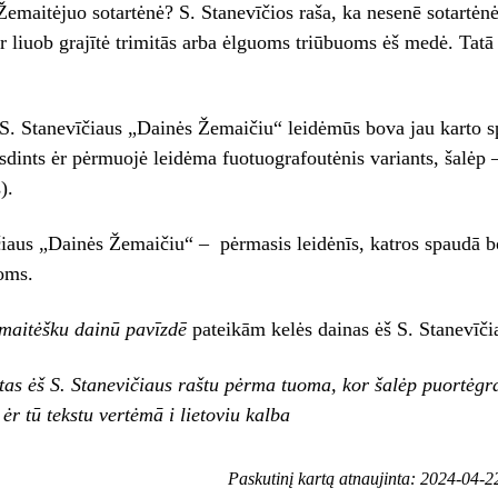
Žemaitėjuo sotartėnė? S. Stanevīčios raša, ka nesenē sotartėn
r liuob grajītė trimitās arba ėlguoms triūbuoms ėš medė. Tat
 S. Stanevīčiaus „Dainės Žemaičiu“ leidėmūs bova jau karto s
dints ėr pėrmuojė leidėma fuotuografoutėnis variants, šalėp –
).
iaus „Dainės Žemaičiu“ – pėrmasis leidėnīs, katros spaudā bo
oms.
maitėšku dainū pavīzdē
pateikām kelės dainas ėš S. Stanevīč
tas ėš S. Stanevičiaus raštu pėrma tuoma, kor šalėp puortėg
r tū tekstu vertėmā i lietoviu kalba
Paskutinį kartą atnaujinta: 2024-04-2