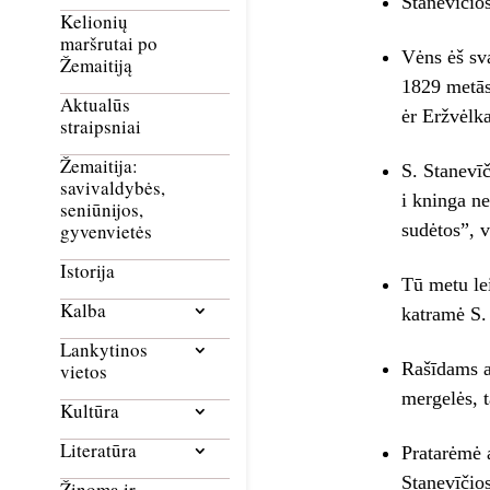
Stanevīčio
Kelionių
maršrutai po
Vėns ėš sv
Žemaitiją
1829 metās.
Aktualūs
ėr Eržvėlka
straipsniai
Žemaitija:
S. Stanevīč
savivaldybės,
i kninga ne
seniūnijos,
sudėtos”, v
gyvenvietės
Istorija
Tū metu le
Kalba
katramė S. 
Lankytinos
Rašīdams a
vietos
mergelės, t
Kultūra
Literatūra
Pratarėmė 
Stanevīčios
Žinoma ir