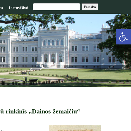
ra
Lietuviškai
Op
too
ū rinkinīs „Dainos žemaičiu“