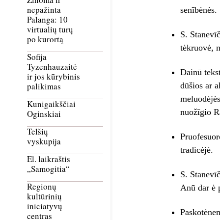
nepažinta
senībėnės.
Palanga: 10
virtualių turų
S. Stanevīč
po kurortą
tėkruovė, n
Sofija
Tyzenhauzaitė
Dainū tekst
ir jos kūrybinis
dūšios ar 
palikimas
meluodėjės
Kunigaikščiai
nuožīgio Ra
Oginskiai
Telšių
Pruofesuor
vyskupija
tradicėjė.
El. laikraštis
„Samogitia“
S. Stanevīč
Regionų
Anū dar ė p
kultūrinių
iniciatyvų
Paskotėnem
centras