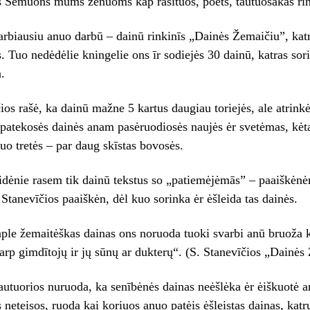
s Sėmuons mums žėnuoms kāp rašītuos, poets, tautuosakas rin
arbiausiu anuo darbū – dainū rinkinīs „Dainės Žemaičiu”, katr
 Tuo nedėdėlie kningelie ons īr sodiejės 30 dainū, katras sor
.
ios rašė, ka dainū mažne 5 kartus daugiau toriejės, ale atrink
patekosės dainės anam pasėruodiosės naujės ėr svetėmas, kėtas
uo tretės – par daug skīstas bovosės.
idėnie rasem tik dainū tekstus so „patiemėjėmās” – paaiškėnė
Stanevīčios paaiškėn, dėl kuo sorinka ėr ėšleida tas dainės.
ple žemaitėškas dainas ons noruoda tuoki svarbi anū bruoža kā
arp gimdītojų ir jų sūnų ar dukterų“. (S. Stanevīčios „Dainės
autuorios nuruoda, ka senībėnės dainas neėšlėka ėr ėiškuotė a
 neteisos, ruoda kai koriuos anuo patėis ėšleistas dainas, katru