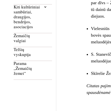
par dīvs – 
Kiti kultūriniai
tū dainū da
sambūriai,
diejuos.
draugijos,
bendrijos,
asociacijos
Vielesniūs
bovės spaus
Žemaičių
valgiai
meluodėjės
Telšių
vyskupija
S. Stanevīč
meluodėju
Parama
„Žemaičių
žemei“
Skīrelie
Že
Citatas pajim
spausdėnamė ė