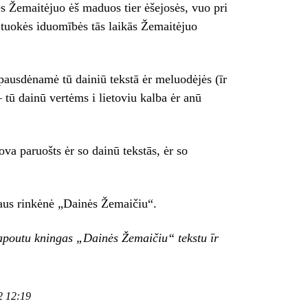
ės Žemaitėjuo ėš maduos tier ėšejosės, vuo pri
ā tuokės iduomībės tās laikās Žemaitėjuo
pausdėnamė tū dainiū tekstā ėr meluodėjės (īr
 tū dainū vertėms i lietoviu kalba ėr anū
va paruošts ėr so dainū tekstās, ėr so
iaus rinkėnė „Dainės Žemaičiu“.
rapoutu kningas
„Dainės Žemaičiu“ tekstu īr
2 12:19