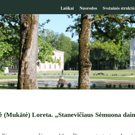
Laiškai
Nuorodos
Svetainės struktū
ė (Mukātė) Loreta. „Stanevīčiaus Sėmuona dain