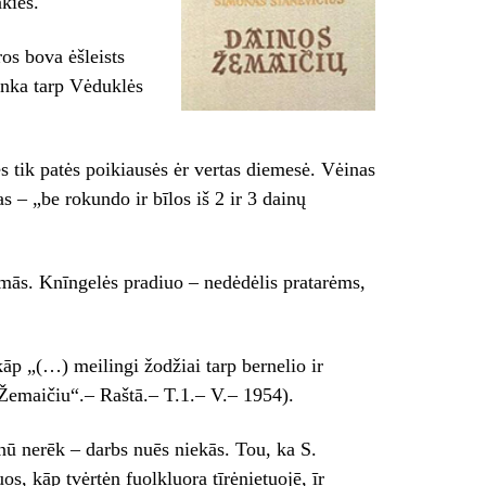
kies.
os bova ėšleists
inka tarp Vėduklės
ės tik patės poikiausės ėr vertas diemesė. Vėinas
 – „be rokundo ir bīlos iš 2 ir 3 dainų
mās. Knīngelės pradiuo – nedėdėlis pratarėms,
p „(…) meilingi žodžiai tarp bernelio ir
 Žemaičiu“.– Raštā.– T.1.– V.– 1954).
nū nerēk – darbs nuēs niekās. Tou, ka S.
os, kāp tvėrtėn fuolkluora tīrėnietuojē, īr