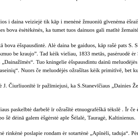
ios i daina veiziejė tik kāp i menėnė žmuoniū gīvenėma ėšraiš
es bova ėsėtėkėnės, ka tumet tuos dainuos gali matītė žemaitė
ā bova ėšspausdintė. Alė daina be gaiduos, kāp rašė pats S. 
akmuo be kraujo”. Tad kėik vieliau, 1833 metās, pasėruodė ėr 
 „Dainažīmės“. Tuo kningelie ėšspausdintu dainū meluodėjės 
seinių“. Nuors če meluodėjės ožrašītas kėik primitīvē, bet ku
ė J. Čiurliuonītė īr pažīmiejusi, ka S.Stanevīčiaus „Dainies 
iaus paskelbtė darbelē īr ožrašītė etnuografėškā tėkslē . Īr če 
o šē dėinā galem ėšgėrstė aple Šėlalė, Tauragė, Kaltinienus.
ė rinkėnė poslapie rondam ėr sotartėnė „Apīnėli, taduja“. Pėr