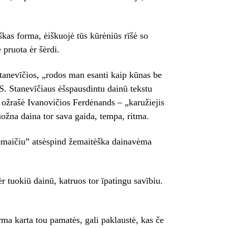
kas forma, ėiškuojė tūs kūrėniūs rīšė so
 pruota ėr šėrdi.
Stanevīčios, „rodos man esanti kaip kūnas be
S. Stanevīčiaus ėšspausdintu dainū tekstu
ožrašė Ivanovičios Ferdėnands – „karužiejis
ožna daina tor sava gaida, tempa, ritma.
Žemaičiu” atsėspind žemaitėška dainavėma
ėr tuokiū dainū, katruos tor īpatingu savībiu.
ma karta tou pamatės, gali paklaustė, kas če