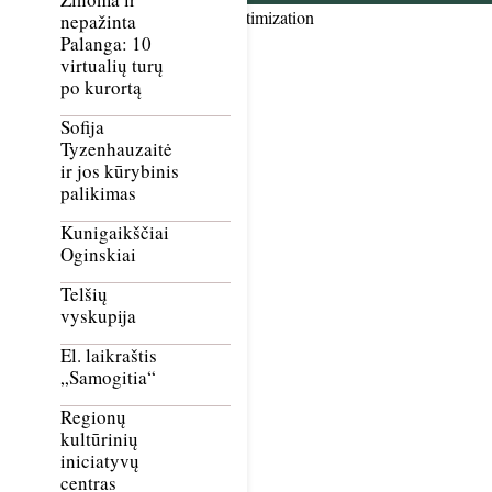
Smush Image Compression and Optimization
nepažinta
Palanga: 10
virtualių turų
po kurortą
Sofija
Tyzenhauzaitė
ir jos kūrybinis
palikimas
Kunigaikščiai
Oginskiai
Telšių
vyskupija
El. laikraštis
„Samogitia“
Regionų
kultūrinių
iniciatyvų
centras