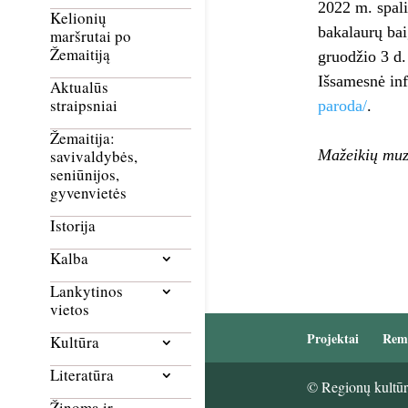
2022 m. spali
Kelionių
bakalaurų ba
maršrutai po
Žemaitiją
gruodžio 3 d.
Išsamesnė in
Aktualūs
straipsniai
paroda/
.
Žemaitija:
Mažeikių muz
savivaldybės,
seniūnijos,
gyvenvietės
Istorija
Kalba
Lankytinos
vietos
Projektai
Rem
Kultūra
Literatūra
© Regionų kultūri
Žinoma ir