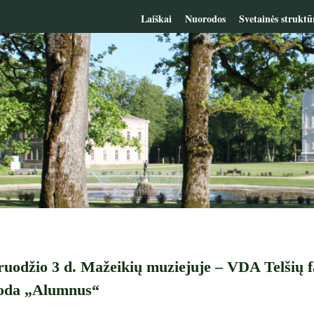
Laiškai
Nuorodos
Svetainės struktū
ruodžio 3 d. Mažeikių muziejuje – VDA Telšių 
oda „Alumnus“