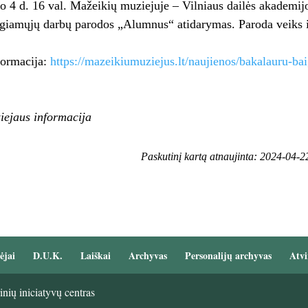
o 4 d. 16 val. Mažeikių muziejuje – Vilniaus dailės akademijo
igiamųjų darbų parodos „Alumnus“ atidarymas. Paroda veiks 
formacija:
https://mazeikiumuziejus.lt/naujienos/bakalauru-ba
iejaus informacija
Paskutinį kartą atnaujinta: 2024-04-2
ėjai
D.U.K.
Laiškai
Archyvas
Personalijų archyvas
Atvi
nių iniciatyvų centras