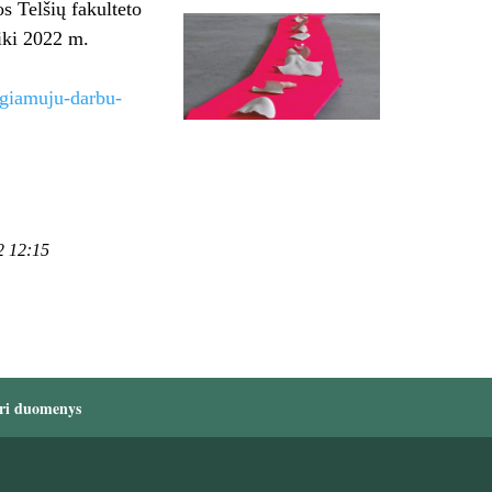
s Telšių fakulteto
iki 2022 m.
igiamuju-darbu-
2 12:15
ri duomenys