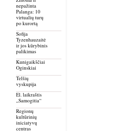
nepažinta
Palanga: 10
virtualių turų
po kurortą
Sofija
Tyzenhauzaitė
ir jos kūrybinis
palikimas
Kunigaikščiai
Oginskiai
Telšių
vyskupija
El. laikraštis
„Samogitia“
Regionų
kultūrinių
iniciatyvų
centras