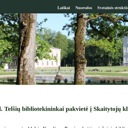
Laiškai
Nuorodos
Svetainės struktū
d. Telšių bibliotekininkai pakvietė į Skaitytojų 