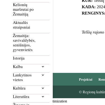
KUR:
Telšių 
Kelionių
KADA:
2024 
maršrutai po
RENGINYS
Žemaitiją
Aktualūs
straipsniai
Telšių rajono
Žemaitija:
savivaldybės,
seniūnijos,
gyvenvietės
Istorija
Kalba
Lankytinos
Projektai
Rem
vietos
Kultūra
© Regionų kultūri
Literatūra
Smush Image Compression and Optimization
Žinoma ir