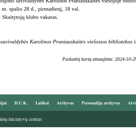
rajono savivaldybės Karolinos Praniauskaitės viešojoje biblio
m. spalio 28 d., pirmadienį, 18 val.
:
Skaitytojų klubo vakaras.
 savivaldybės Karolinos Praniauskaitės viešosios bibliotekos 
Paskutinį kartą atnaujinta: 2024-10-2
ėjai
D.U.K.
Laiškai
Archyvas
Personalijų archyvas
Atvi
nių iniciatyvų centras