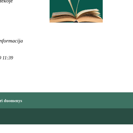
tekoje
informacija
9 11:39
ri duomenys