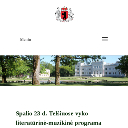
Op
too
Meniu
Spalio 23 d. Telšiuose vyko
literatūrinė-muzikinė programa