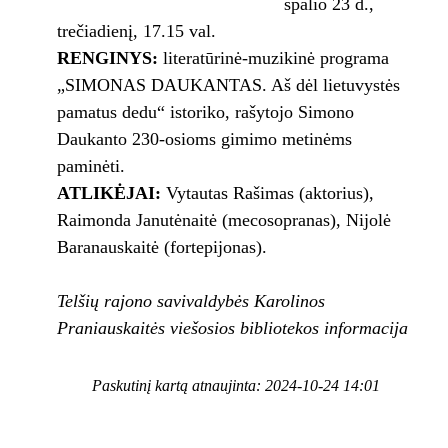
spalio 23 d.,
trečiadienį, 17.15 val.
RENGINYS:
literatūrinė-muzikinė programa
„SIMONAS DAUKANTAS. Aš dėl lietuvystės
pamatus dedu“ istoriko, rašytojo Simono
Daukanto 230-osioms gimimo metinėms
paminėti.
ATLIKĖJAI:
Vytautas Rašimas (aktorius),
Raimonda Janutėnaitė (mecosopranas), Nijolė
Baranauskaitė (fortepijonas).
Telšių rajono savivaldybės Karolinos
Praniauskaitės viešosios bibliotekos informacija
Paskutinį kartą atnaujinta: 2024-10-24 14:01