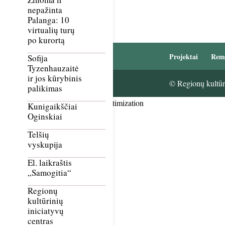
nepažinta
Palanga: 10
virtualių turų
po kurortą
Projektai
Rem
Sofija
Tyzenhauzaitė
ir jos kūrybinis
© Regionų kultūri
palikimas
Smush Image Compression and Optimization
Kunigaikščiai
Oginskiai
Telšių
vyskupija
El. laikraštis
„Samogitia“
Regionų
kultūrinių
iniciatyvų
centras