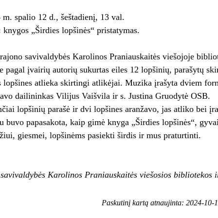
m. spalio 12 d., šeštadienį, 13 val.
:
knygos „Širdies lopšinės“ pristatymas.
 rajono savivaldybės Karolinos Praniauskaitės viešojoje biblio
 pagal įvairių autorių sukurtas eiles 12 lopšinių, parašytų skir
 lopšines atlieka skirtingi atlikėjai. Muzika įrašyta dviem fo
travo dailininkas Vilijus Vaišvila ir s. Justina Gruodytė OSB.
iai lopšinių parašė ir dvi lopšines aranžavo, jas atliko bei į
 buvo papasakota, kaip gimė knyga „Širdies lopšinės“, gyvai
iui, giesmei, lopšinėms pasiekti širdis ir mus praturtinti.
 savivaldybės Karolinos Praniauskaitės viešosios bibliotekos 
Paskutinį kartą atnaujinta: 2024-10-