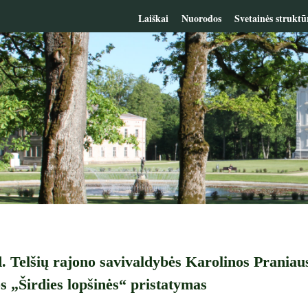
Laiškai
Nuorodos
Svetainės struktū
d. Telšių rajono savivaldybės Karolinos Praniaus
 „Širdies lopšinės“ pristatymas