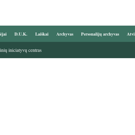
ėjai
D.U.K.
Laiškai
Archyvas
Personalijų archyvas
Atvi
nių iniciatyvų centras