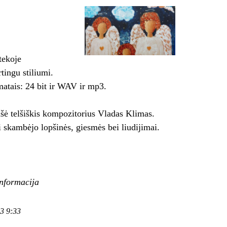
tekoje
tingu stiliumi.
rmatais: 24 bit ir WAV ir mp3.
rašė telšiškis kompozitorius Vladas Klimas.
 skambėjo lopšinės, giesmės bei liudijimai.
informacija
13 9:33