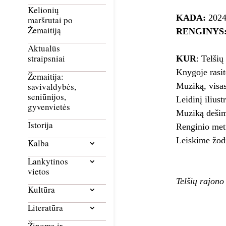
Kelionių
KADA:
2024 
maršrutai po
Žemaitiją
RENGINYS
Aktualūs
straipsniai
KUR
: Telšių
Knygoje rasite
Žemaitija:
Muziką, visas
savivaldybės,
seniūnijos,
Leidinį ilius
gyvenvietės
Muziką dešimč
Istorija
Renginio metu
Leiskime žodž
Kalba
Lankytinos
vietos
Telšių rajono
Kultūra
Literatūra
Žinoma ir