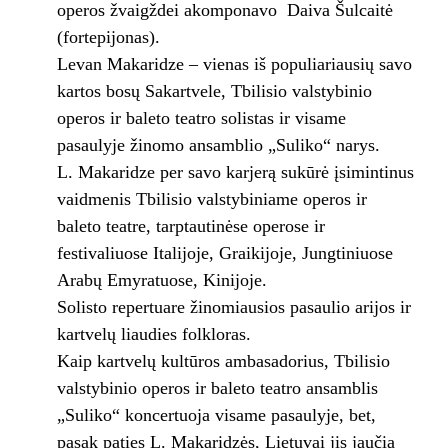
operos žvaigždei akomponavo Daiva Šulcaitė
(fortepijonas).
Levan Makaridze – vienas iš populiariausių savo
kartos bosų Sakartvele, Tbilisio valstybinio
operos ir baleto teatro solistas ir visame
pasaulyje žinomo ansamblio „Suliko“ narys.
L. Makaridze per savo karjerą sukūrė įsimintinus
vaidmenis Tbilisio valstybiniame operos ir
baleto teatre, tarptautinėse operose ir
festivaliuose Italijoje, Graikijoje, Jungtiniuose
Arabų Emyratuose, Kinijoje.
Solisto repertuare žinomiausios pasaulio arijos ir
kartvelų liaudies folkloras.
Kaip kartvelų kultūros ambasadorius, Tbilisio
valstybinio operos ir baleto teatro ansamblis
„Suliko“ koncertuoja visame pasaulyje, bet,
pasak paties L. Makaridzės, Lietuvai jis jaučia