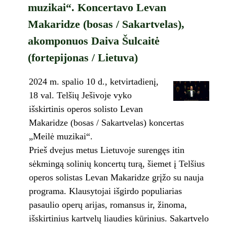
muzikai“. Koncertavo Levan
Makaridze (bosas / Sakartvelas),
akomponuos Daiva Šulcaitė
(fortepijonas / Lietuva)
2024 m. spalio 10 d., ketvirtadienį,
18 val. Telšių Ješivoje vyko
išskirtinis operos solisto Levan
Makaridze (bosas / Sakartvelas) koncertas
„Meilė muzikai“.
Prieš dvejus metus Lietuvoje surengęs itin
sėkmingą solinių koncertų turą, šiemet į Telšius
operos solistas Levan Makaridze grįžo su nauja
programa. Klausytojai išgirdo populiarias
pasaulio operų arijas, romansus ir, žinoma,
išskirtinius kartvelų liaudies kūrinius. Sakartvelo