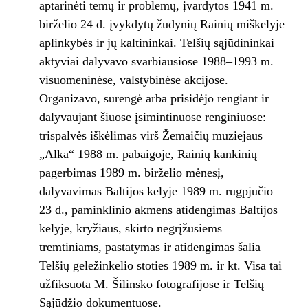
aptarinėti temų ir problemų, įvardytos 1941 m.
birželio 24 d. įvykdytų žudynių Rainių miškelyje
aplinkybės ir jų kaltininkai. Telšių sąjūdininkai
aktyviai dalyvavo svarbiausiose 1988–1993 m.
visuomeninėse, valstybinėse akcijose.
Organizavo, surengė arba prisidėjo rengiant ir
dalyvaujant šiuose įsimintinuose renginiuose:
trispalvės iškėlimas virš Žemaičių muziejaus
„Alka“ 1988 m. pabaigoje, Rainių kankinių
pagerbimas 1989 m. birželio mėnesį,
dalyvavimas Baltijos kelyje 1989 m. rugpjūčio
23 d., paminklinio akmens atidengimas Baltijos
kelyje, kryžiaus, skirto negrįžusiems
tremtiniams, pastatymas ir atidengimas šalia
Telšių geležinkelio stoties 1989 m. ir kt. Visa tai
užfiksuota M. Šilinsko fotografijose ir Telšių
Sąjūdžio dokumentuose.