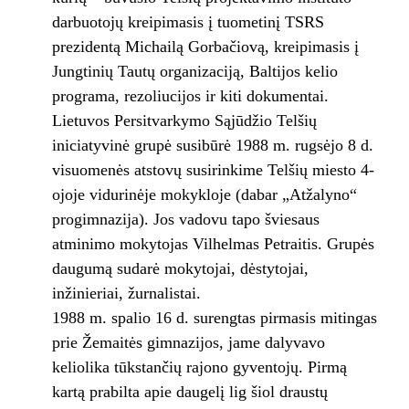
darbuotojų kreipimasis į tuometinį TSRS
prezidentą Michailą Gorbačiovą, kreipimasis į
Jungtinių Tautų organizaciją, Baltijos kelio
programa, rezoliucijos ir kiti dokumentai.
Lietuvos Persitvarkymo Sąjūdžio Telšių
iniciatyvinė grupė susibūrė 1988 m. rugsėjo 8 d.
visuomenės atstovų susirinkime Telšių miesto 4-
ojoje vidurinėje mokykloje (dabar „Atžalyno“
progimnazija). Jos vadovu tapo šviesaus
atminimo mokytojas Vilhelmas Petraitis. Grupės
daugumą sudarė mokytojai, dėstytojai,
inžinieriai, žurnalistai.
1988 m. spalio 16 d. surengtas pirmasis mitingas
prie Žemaitės gimnazijos, jame dalyvavo
keliolika tūkstančių rajono gyventojų. Pirmą
kartą prabilta apie daugelį lig šiol draustų