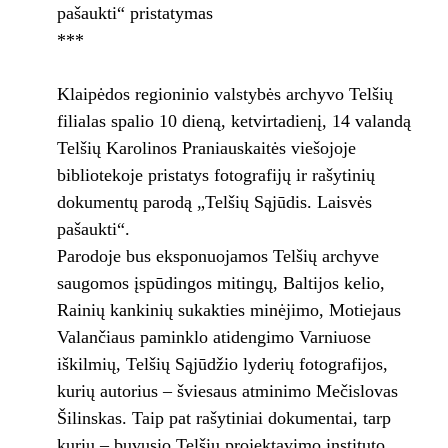
pašaukti“ pristatymas
***
Klaipėdos regioninio valstybės archyvo Telšių
filialas spalio 10 dieną, ketvirtadienį, 14 valandą
Telšių Karolinos Praniauskaitės viešojoje
bibliotekoje pristatys fotografijų ir rašytinių
dokumentų parodą „Telšių Sąjūdis. Laisvės
pašaukti“.
Parodoje bus eksponuojamos Telšių archyve
saugomos įspūdingos mitingų, Baltijos kelio,
Rainių kankinių sukakties minėjimo, Motiejaus
Valančiaus paminklo atidengimo Varniuose
iškilmių, Telšių Sąjūdžio lyderių fotografijos,
kurių autorius – šviesaus atminimo Mečislovas
Šilinskas. Taip pat rašytiniai dokumentai, tarp
kurių – buvusio Telšių projektavimo instituto