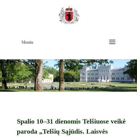
Op
too
Meniu
Spalio 10–31 dienomis Telšiuose veikė
paroda „Telšių Sąjūdis. Laisvės