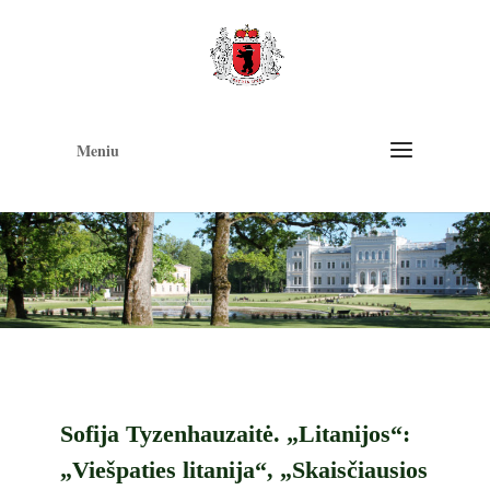
Op
too
Meniu
Sofija Tyzenhauzaitė. „Litanijos“:
„Viešpaties litanija“, „Skaisčiausios