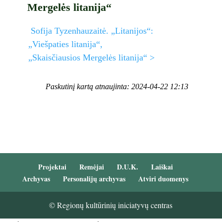
Mergelės litanija“
Sofija Tyzenhauzaitė. „Litanijos“:
„Viešpaties litanija“,
„Skaisčiausios Mergelės litanija“ >
Paskutinį kartą atnaujinta: 2024-04-22 12:13
Projektai
Remėjai
D.U.K.
Laiškai
Archyvas
Personalijų archyvas
Atviri duomenys
© Regionų kultūrinių iniciatyvų centras