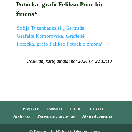
Potocka, grafo Felikso Potockio
žmona“
Sofija Tyzenhauzaitė „Gertrūda.
Grafaitė Komorovska. Grafienė
Potocka, grafo Felikso Potockio žmona“ >
Paskutinį kartą atnaujinta: 2024-04-22 12:13
Projektai
Remėjai
D.U.K.
Laiškai
Archyvas
Personalijų archyvas
Atviri duomenys
© Regionų kultūrinių iniciatyvų centras