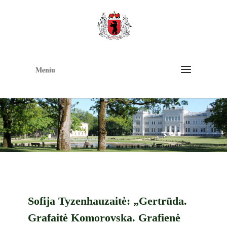
Op
too
Meniu
Sofija Tyzenhauzaitė: „Gertrūda.
Grafaitė Komorovska. Grafienė