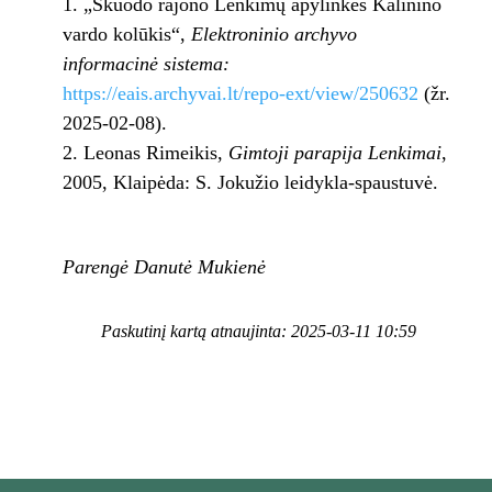
„Skuodo rajono Lenkimų apylinkės Kalinino
vardo kolūkis“,
Elektroninio archyvo
informacinė sistema:
https://eais.archyvai.lt/repo-ext/view/250632
(žr.
2025-02-08).
Leonas Rimeikis,
Gimtoji parapija Lenkimai
,
2005, Klaipėda: S. Jokužio leidykla-spaustuvė.
Parengė Danutė Mukienė
Paskutinį kartą atnaujinta: 2025-03-11 10:59