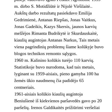
m. dirbo S. Motidžiūtė ir Nijolė Viršilaitė..
Aukštų darbo rezultatų pasiekdavo Emilija
Gedrimienė, Antanas Riepšas, Jonas Vaitkus,
Jonas Gadeikis, Kazys Skersis, jaunos karvių
melžėjos Rimanta Budrikytė ir Skurdauskaitė,
kiaulių augintojas Antanas Narkus, Tais metais
viena pagrindinių problemų šiame kolūkyje buvo
blogos technikos remonto sąlygos.
1960 m. Kalinino kolūkis turėjo 110 karvių.
Statistikoje buvo nurodoma, kad tais metais,
lyginant su 1959-aisiais, pieno gamyba 100 ha
žemės ūkio naudmenų čia padidėjo 65
centneriais.
1961-aisiais kolūkio kiaulių augintoja
Beniušienė iš kiekvienos paršavedės gavo po 20
paršelių. Irenos Galdikaitės prižiūrimi veršeliai