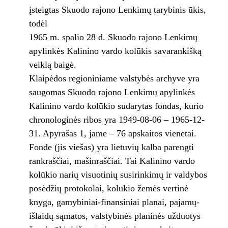
įsteigtas Skuodo rajono Lenkimų tarybinis ūkis,
todėl
1965 m. spalio 28 d. Skuodo rajono Lenkimų
apylinkės Kalinino vardo kolūkis savarankišką
veiklą baigė.
Klaipėdos regioniniame valstybės archyve yra
saugomas Skuodo rajono Lenkimų apylinkės
Kalinino vardo kolūkio sudarytas fondas, kurio
chronologinės ribos yra 1949-08-06 – 1965-12-
31. Apyrašas 1, jame – 76 apskaitos vienetai.
Fonde (jis viešas) yra lietuvių kalba parengti
rankraščiai, mašinraščiai. Tai Kalinino vardo
kolūkio narių visuotinių susirinkimų ir valdybos
posėdžių protokolai, kolūkio žemės vertinė
knyga, gamybiniai-finansiniai planai, pajamų-
išlaidų sąmatos, valstybinės planinės užduotys