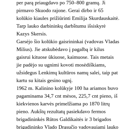
per parą priaugdavo po 750–800 gramų. Ji
pirmavo Skuodo rajone. Gerai dirbo ir 65
kolūkio kiaules prižiūrinti Emilija Skurdauskaitė.
Tarp lauko darbininkų darbštumu išsiskyrė
Kazys Skersis.
Garsėjo šio kolūkio gaisrininkai (vadovas Vladas
Milius). Jie atskubėdavo į pagalbą ir kilus
gaisrui kituose ūkiuose, kaimuose. Tais metais
jie padėjo su ugnimi kovoti mosėdiškiams,
užsidegus Lenkimų kultūros namų salei, taip pat
kartu su kitais gesino ugnį.
1962 m. Kalinino kolūkyje 100 ha ariamos buvo
pagaminama 34,7 cnt mėsos, 225,7 cnt pieno, iš
kiekvienos karvės primelžiama po 1870 litrų
pieno. Aukštų rezultatų pasiekdavo fermos
brigadininkės Rūtos Galdikaitės ir 3 brigados
brigadininko Vlado Drąsučio vadovaujami lauko