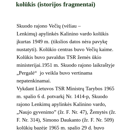
kolūkis (istorijos fragmentai)
Skuodo rajono Večių (vėliau –
Lenkimų) apylinkės Kalinino vardo kolūkis
įkurtas 1949 m. (tikslios datos nėra pavykę
nustatyti). Kolūkio centras buvo Večių kaime.
Kolūkis buvo pavaldus TSR žemės ūkio
ministerijai.1951 m. Skuodo rajono laikraštyje
„Pergalė“ jo veikla buvo vertinama
nepatenkinamai.
Vykdant Lietuvos TSR Ministrų Tarybos 1965
m. spalio 6 d. potvarkį Nr. 1414-p, Skuodo
rajono Lenkimų apylinkės Kalinino vardo,
„Naujo gyvenimo” (žr. F. Nr. 47), Žemytės (žr.
F. Nr. 314), Simono Daukanto (žr. F. Nr. 509)
kolūkių bazėje 1965 m. spalio 29 d. buvo