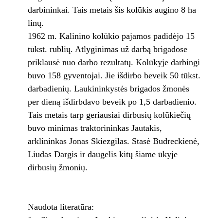
darbininkai. Tais metais šis kolūkis augino 8 ha
linų.
1962 m. Kalinino kolūkio pajamos padidėjo 15
tūkst. rublių. Atlyginimas už darbą brigadose
priklausė nuo darbo rezultatų. Kolūkyje darbingi
buvo 158 gyventojai. Jie išdirbo beveik 50 tūkst.
darbadienių. Laukininkystės brigados žmonės
per dieną išdirbdavo beveik po 1,5 darbadienio.
Tais metais tarp geriausiai dirbusių kolūkiečių
buvo minimas traktorininkas Jautakis,
arklininkas Jonas Skiezgilas. Stasė Budreckienė,
Liudas Dargis ir daugelis kitų šiame ūkyje
dirbusių žmonių.
Naudota literatūra: