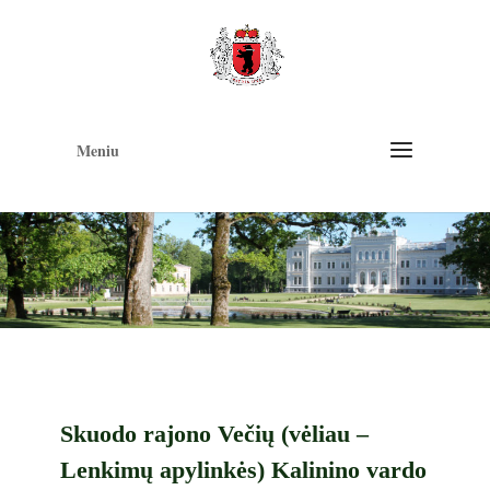
Op
too
Meniu
Skuodo rajono Večių (vėliau –
Lenkimų apylinkės) Kalinino vardo