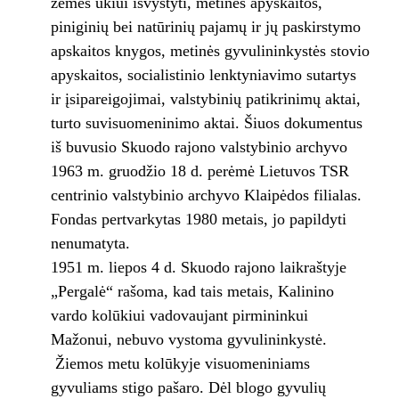
žemės ūkiui išvystyti, metinės apyskaitos,
piniginių bei natūrinių pajamų ir jų paskirstymo
apskaitos knygos, metinės gyvulininkystės stovio
apyskaitos, socialistinio lenktyniavimo sutartys
ir įsipareigojimai, valstybinių patikrinimų aktai,
turto suvisuomeninimo aktai. Šiuos dokumentus
iš buvusio Skuodo rajono valstybinio archyvo
1963 m. gruodžio 18 d. perėmė Lietuvos TSR
centrinio valstybinio archyvo Klaipėdos filialas.
Fondas pertvarkytas 1980 metais, jo papildyti
nenumatyta.
1951 m. liepos 4 d. Skuodo rajono laikraštyje
„Pergalė“ rašoma, kad tais metais, Kalinino
vardo kolūkiui vadovaujant pirmininkui
Mažonui, nebuvo vystoma gyvulininkystė.
Žiemos metu kolūkyje visuomeniniams
gyvuliams stigo pašaro. Dėl blogo gyvulių