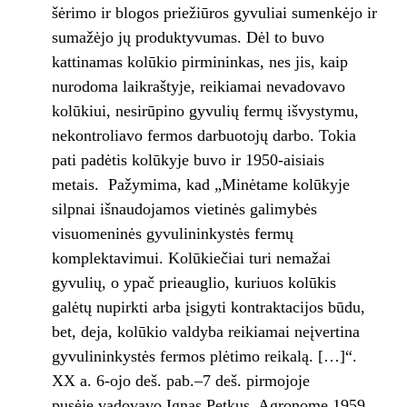
šėrimo ir blogos priežiūros gyvuliai sumenkėjo ir
sumažėjo jų produktyvumas. Dėl to buvo
kattinamas kolūkio pirmininkas, nes jis, kaip
nurodoma laikraštyje, reikiamai nevadovavo
kolūkiui, nesirūpino gyvulių fermų išvystymu,
nekontroliavo fermos darbuotojų darbo. Tokia
pati padėtis kolūkyje buvo ir 1950-aisiais
metais. Pažymima, kad „Minėtame kolūkyje
silpnai išnaudojamos vietinės galimybės
visuomeninės gyvulininkystės fermų
komplektavimui. Kolūkiečiai turi nemažai
gyvulių, o ypač prieauglio, kuriuos kolūkis
galėtų nupirkti arba įsigyti kontraktacijos būdu,
bet, deja, kolūkio valdyba reikiamai neįvertina
gyvulininkystės fermos plėtimo reikalą. […]“.
XX a. 6-ojo deš. pab.–7 deš. pirmojoje
pusėje vadovavo Ignas Petkus. Agronome 1959