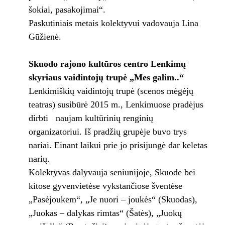
šokiai, pasakojimai“.
Paskutiniais metais kolektyvui vadovauja Lina
Gūžienė.
Skuodo rajono kultūros centro Lenkimų
skyriaus vaidintojų trupė „Mes galim..“
Lenkimiškių vaidintojų trupė (scenos mėgėjų
teatras) susibūrė 2015 m., Lenkimuose pradėjus
dirbti naujam kultūrinių renginių
organizatoriui. Iš pradžių grupėje buvo trys
nariai. Einant laikui prie jo prisijungė dar keletas
narių.
Kolektyvas dalyvauja seniūnijoje, Skuode bei
kitose gyvenvietėse vykstančiose šventėse
„Pasėjoukem“, „Je nuori – joukės“ (Skuodas),
„Juokas – dalykas rimtas“ (Šatės), „Juokų