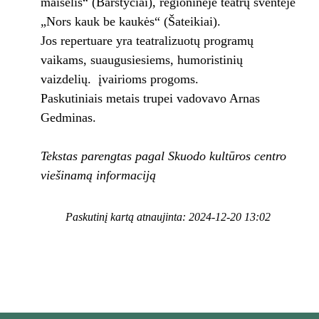
maišelis“ (Barstyčiai), regioninėje teatrų šventėje
„Nors kauk be kaukės“ (Šateikiai).
Jos repertuare yra teatralizuotų programų
vaikams, suaugusiesiems, humoristinių
vaizdelių. įvairioms progoms.
Paskutiniais metais trupei vadovavo Arnas
Gedminas.
Tekstas parengtas pagal Skuodo kultūros centro
viešinamą informaciją
Paskutinį kartą atnaujinta: 2024-12-20 13:02