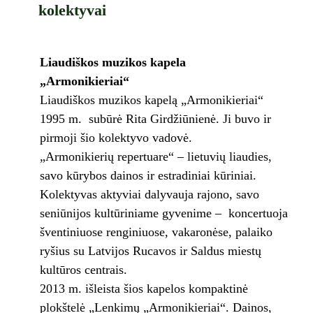
kolektyvai
Liaudiškos muzikos kapela
„Armonikieriai“
Liaudiškos muzikos kapelą „Armonikieriai“
1995 m. subūrė Rita Girdžiūnienė. Ji buvo ir
pirmoji šio kolektyvo vadovė.
„Armonikierių repertuare“ – lietuvių liaudies,
savo kūrybos dainos ir estradiniai kūriniai.
Kolektyvas aktyviai dalyvauja rajono, savo
seniūnijos kultūriniame gyvenime – koncertuoja
šventiniuose renginiuose, vakaronėse, palaiko
ryšius su Latvijos Rucavos ir Saldus miestų
kultūros centrais.
2013 m. išleista šios kapelos kompaktinė
plokštelė „Lenkimų „Armonikieriai“. Dainos,