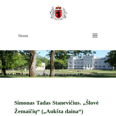
Op
too
Meniu
Simonas Tadas Stanevičius. „Šlovė
Žemaičių“ („Aukšta daina“)