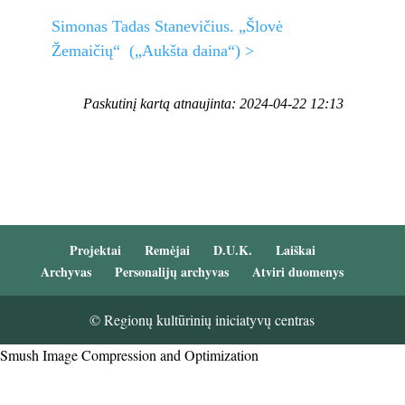
Simonas Tadas Stanevičius. „Šlovė
Žemaičių“ („Aukšta daina“) >
Paskutinį kartą atnaujinta: 2024-04-22 12:13
Projektai
Remėjai
D.U.K.
Laiškai
Archyvas
Personalijų archyvas
Atviri duomenys
© Regionų kultūrinių iniciatyvų centras
Smush Image Compression and Optimization