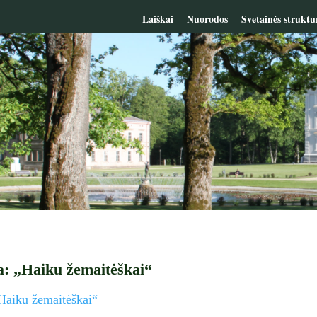
Laiškai
Nuorodos
Svetainės struktū
a: „Haiku žemaitėškai“
„Haiku žemaitėškai“