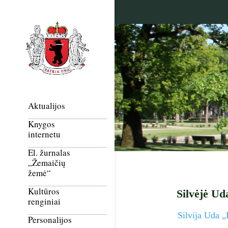
Aktualijos
Knygos
internetu
El. žurnalas
„Žemaičių
žemė“
Kultūros
Silvėjė Ud
renginiai
Silvija Uda 
Personalijos