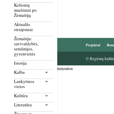
Kelionių
maršrutai po
Žemaitiją
Aktualūs
straipsniai
Žemaitija:
savivaldybės,
Projektai
Rem
seniūnijos,
gyvenvietės
© Regionų kultūri
Istorija
Smush Image Compression and Optimization
Kalba
Lankytinos
vietos
Kultūra
Literatūra
Žinoma ir