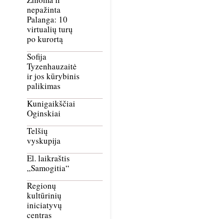
nepažinta
Palanga: 10
virtualių turų
po kurortą
Sofija
Tyzenhauzaitė
ir jos kūrybinis
palikimas
Kunigaikščiai
Oginskiai
Telšių
vyskupija
El. laikraštis
„Samogitia“
Regionų
kultūrinių
iniciatyvų
centras