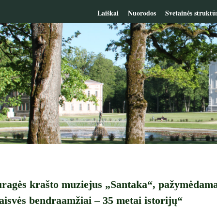
Laiškai
Nuorodos
Svetainės struktū
ragės krašto muziejus „Santaka“, pažymėdamas s
isvės bendraamžiai – 35 metai istorijų“