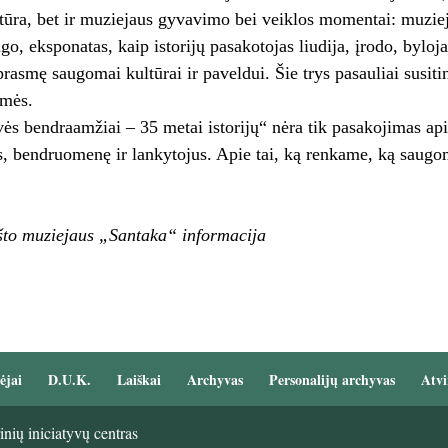
tūra, bet ir muziejaus gyvavimo bei veiklos momentai: muzieji
ugo, eksponatas, kaip istorijų pasakotojas liudija, įrodo, byloja
rasmę saugomai kultūrai ir paveldui. Šie trys pasauliai susit
smės.
ės bendraamžiai – 35 metai istorijų“ nėra tik pasakojimas api
, bendruomenę ir lankytojus. Apie tai, ką renkame, ką saugom
što muziejaus „Santaka“ informacija
ėjai
D.U.K.
Laiškai
Archyvas
Personalijų archyvas
Atvi
nių iniciatyvų centras