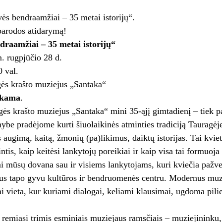
ės bendraamžiai – 35 metai istorijų“.
parodos atidarymą!
draamžiai – 35 metai istorijų“
 rugpjūčio 28 d.
 val.
ės krašto muziejus „Santaka“
kama
.
ės krašto muziejus „Santaka“ mini 35-ąjį gimtadienį – tiek pat
be pradėjome kurti šiuolaikinės atminties tradiciją Tauragėje. 
 augimą, kaitą, žmonių (pa)likimus, daiktų istorijas. Tai kviet
tis, kaip keitėsi lankytojų poreikiai ir kaip visa tai formuoj
ai mūsų dovana sau ir visiems lankytojams, kuri kviečia pažvelg
us tapo gyvu kultūros ir bendruomenės centru. Modernus muzi
tai vieta, kur kuriami dialogai, keliami klausimai, ugdoma pilie
 remiasi trimis esminiais muziejaus ramsčiais – muziejininku, 