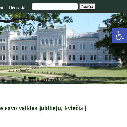
ra
Lietuviškai
Op
too
avo veiklos jubiliejų, kviečia į