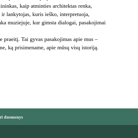
ninkas, kaip atminties architektas renka,
 ir lankytojas, kuris ieško, interpretuoja,
inka muziejuje, kur gimsta dialogai, pasakojimai
e praeitį. Tai gyvas pasakojimas apie mus –
e, ką prisimename, apie mūsų visų istoriją.
ri duomenys