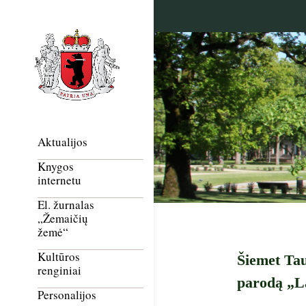
Aktualijos
Knygos
internetu
El. žurnalas
„Žemaičių
žemė“
Kultūros
Šiemet Tau
renginiai
parodą „La
Personalijos