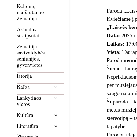
Kelionių
Paroda „Laisv
maršrutai po
Žemaitiją
Kviečiame į 
„Laisvės ben
Aktualūs
straipsniai
Data:
2025 m.
Laikas:
17:00
Žemaitija:
Vieta:
Taurag
savivaldybės,
seniūnijos,
Paroda
nemo
gyvenvietės
Šiemet Taurag
Istorija
Nepriklausomy
per muziejaus
Kalba
saugoma atmin
Lankytinos
Ši paroda – t
vietos
metus muziej
Kultūra
stereotipą – 
Literatūra
tapatybė.
Parodos idėja
Žinoma ir