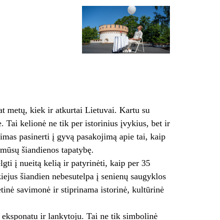
 metų, kiek ir atkurtai Lietuvai. Kartu su
Tai kelionė ne tik per istorinius įvykius, bet ir
imas pasinerti į gyvą pasakojimą apie tai, kaip
a mūsų šiandienos tapatybę.
ti į nueitą kelią ir patyrinėti, kaip per 35
ejus šiandien nebesutelpa į senienų saugyklos
tinė savimonė ir stiprinama istorinė, kultūrinė
eksponatu ir lankytoju. Tai ne tik simbolinė