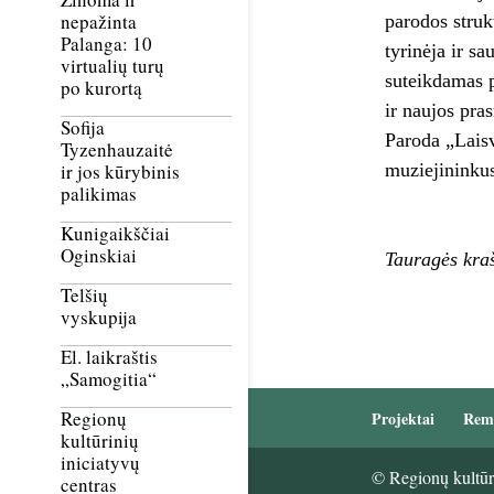
nepažinta
parodos struk
Palanga: 10
tyrinėja ir sa
virtualių turų
suteikdamas p
po kurortą
ir naujos pra
Sofija
Paroda „Laisv
Tyzenhauzaitė
muziejininkus
ir jos kūrybinis
palikimas
Kunigaikščiai
Oginskiai
Tauragės kra
Telšių
vyskupija
El. laikraštis
„Samogitia“
Regionų
Projektai
Rem
kultūrinių
iniciatyvų
© Regionų kultūri
centras