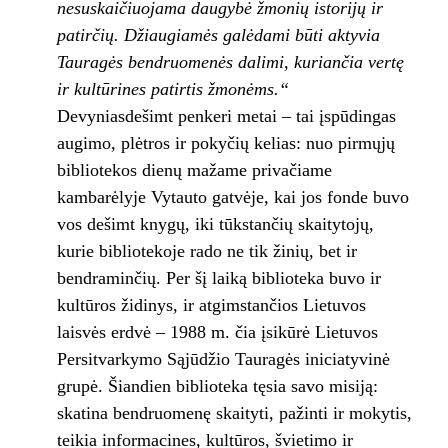
nesuskaičiuojama daugybė žmonių istorijų ir
patirčių. Džiaugiamės galėdami būti aktyvia
Tauragės bendruomenės dalimi, kuriančia vertę
ir kultūrines patirtis žmonėms.“
Devyniasdešimt penkeri metai – tai įspūdingas
augimo, plėtros ir pokyčių kelias: nuo pirmųjų
bibliotekos dienų mažame privačiame
kambarėlyje Vytauto gatvėje, kai jos fonde buvo
vos dešimt knygų, iki tūkstančių skaitytojų,
kurie bibliotekoje rado ne tik žinių, bet ir
bendraminčių. Per šį laiką biblioteka buvo ir
kultūros židinys, ir atgimstančios Lietuvos
laisvės erdvė – 1988 m. čia įsikūrė Lietuvos
Persitvarkymo Sąjūdžio Tauragės iniciatyvinė
grupė. Šiandien biblioteka tęsia savo misiją:
skatina bendruomenę skaityti, pažinti ir mokytis,
teikia informacines, kultūros, švietimo ir