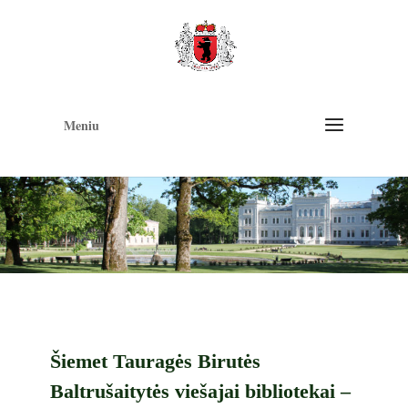
Op
too
Meniu
Šiemet Tauragės Birutės
Baltrušaitytės viešajai bibliotekai –