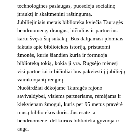
technologines paslaugas, puoselėja socialinę
įtrauktį ir skaitmeninį raštingumą.
Jubiliejiniais metais biblioteka kviečia Tauragės
bendruomenę, draugus, bičiulius ir partnerius
kartu švęsti šią sukaktį. Bus dalijamasi įdomiais
faktais apie bibliotekos istoriją, pristatomi
žmonės, kurie šiandien kuria ir formuoja
biblioteką tokią, kokia ji yra. Rugsėjo mėnesį
visi partneriai ir bičiuliai bus pakviesti į jubiliejų
vainikuojantį renginį.
Nuoširdžiai dėkojame Tauragės rajono
savivaldybei, visiems partneriams, rėmėjams ir
kiekvienam žmogui, kuris per 95 metus pravėrė
mūsų bibliotekos duris. Jūs esate ta
bendruomenė, dėl kurios biblioteka gyvuoja ir
auga.