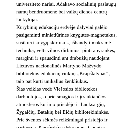
universiteto nariai, Adakavo socialinių paslaugų
namų bendruomenė bei vaikų dienos centrų
lankytojai.
Kūrybinių edukacijų erdvėje dalyviai galėjo
pasigaminti miniatiūrines knygutes-magnetukus,
susikurti knygų skirtukus, išbandyti makramė
techniką, velti vilnos dirbinius, pinti apyrankes,
marginti ir spausdinti ant drabužių naudojant
Lietuvos nacionalinės Martyno Mažvydo
bibliotekos edukacinį rinkinį „Krapštalynas“,
taip pat kurti unikalius ženkliukus.
Šias veiklas vedė Viešosios bibliotekos
darbuotojos, o prie smagios ir įtraukiančios
atmosferos kūrimo prisidėjo ir Lauksargių,
Žygaičių, Batakių bei Eičių bibliotekininkės.
Prie šventės sėkmės reikšmingai prisidėjo ir
partneriai. Nuoširdžiai dėkojame „Country