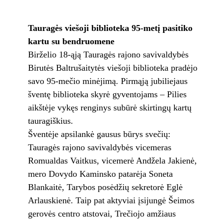
Tauragės viešoji biblioteka 95-metį pasitiko
kartu su bendruomene
Birželio 18-ąją Tauragės rajono savivaldybės
Birutės Baltrušaitytės viešoji biblioteka pradėjo
savo 95-mečio minėjimą. Pirmąją jubiliejaus
šventę biblioteka skyrė gyventojams – Pilies
aikštėje vykęs renginys subūrė skirtingų kartų
tauragiškius.
Šventėje apsilankė gausus būrys svečių:
Tauragės rajono savivaldybės vicemeras
Romualdas Vaitkus, vicemerė Andžela Jakienė,
mero Dovydo Kaminsko patarėja Soneta
Blankaitė, Tarybos posėdžių sekretorė Eglė
Arlauskienė. Taip pat aktyviai įsijungė Šeimos
gerovės centro atstovai, Trečiojo amžiaus