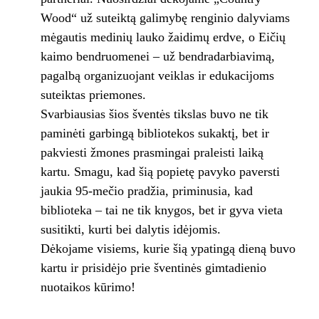
Wood“ už suteiktą galimybę renginio dalyviams
mėgautis medinių lauko žaidimų erdve, o Eičių
kaimo bendruomenei – už bendradarbiavimą,
pagalbą organizuojant veiklas ir edukacijoms
suteiktas priemones.
Svarbiausias šios šventės tikslas buvo ne tik
paminėti garbingą bibliotekos sukaktį, bet ir
pakviesti žmones prasmingai praleisti laiką
kartu. Smagu, kad šią popietę pavyko paversti
jaukia 95-mečio pradžia, priminusia, kad
biblioteka – tai ne tik knygos, bet ir gyva vieta
susitikti, kurti bei dalytis idėjomis.
Dėkojame visiems, kurie šią ypatingą dieną buvo
kartu ir prisidėjo prie šventinės gimtadienio
nuotaikos kūrimo!