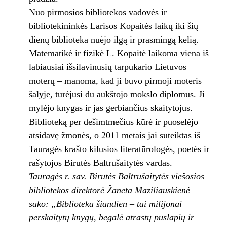
Nuo pirmosios bibliotekos vadovės ir
bibliotekininkės Larisos Kopaitės laikų iki šių
dienų biblioteka nuėjo ilgą ir prasmingą kelią.
Matematikė ir fizikė L. Kopaitė laikoma viena iš
labiausiai išsilavinusių tarpukario Lietuvos
moterų – manoma, kad ji buvo pirmoji moteris
šalyje, turėjusi du aukštojo mokslo diplomus. Ji
mylėjo knygas ir jas gerbiančius skaitytojus.
Biblioteką per dešimtmečius kūrė ir puoselėjo
atsidavę žmonės, o 2011 metais jai suteiktas iš
Tauragės krašto kilusios literatūrologės, poetės ir
rašytojos Birutės Baltrušaitytės vardas.
Tauragės r. sav. Birutės Baltrušaitytės viešosios
bibliotekos direktorė Žaneta Maziliauskienė
sako: „Biblioteka šiandien – tai milijonai
perskaitytų knygų, begalė atrastų puslapių ir