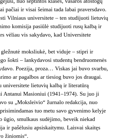
ėjusi, nuo septintos klasės, vasaros atostogų
pačiai ir visai šeimai tada labai praversdavo.
i Vilniaus universitete – ten studijuoti lietuvių
mimo komisija pasiūlė studijuoti rusų kalbą ir
ors vėliau vis sakydavo, kad Universitete
gležnutė moksliukė, bet viduje – stipri ir
mėgo šokti – lankydavosi studentų bendruomenės
šydavo. Poezija, proza… Viskas jai buvo svarbu,
arimo ar pagalbos ar tiesiog buvo jos draugai.
universitete lietuvių kalbą ir literatūrą
kui Antanui Masioniui (1941–1974). Su juo ji
avo su „Moksleivio“ žurnalo redakcija, nuo
s, prisimindamas tuo metu savo gyvenimo kelyje
to ūgio, smulkaus sudėjimo, beveik niekad
ija ir pašėlusiu apsiskaitymu. Laisvai skaitęs
vo žiniomis“.