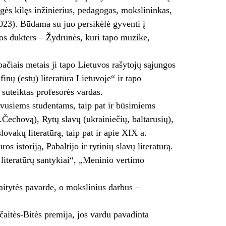
gės kilęs inžinierius, pedagogas, mokslininkas,
023). Būdama su juo persikėlė gyventi į
ios dukters – Žydrūnės, kuri tapo muzike,
pačiais metais ji tapo Lietuvos rašytojų sąjungos
finų (estų) literatūra Lietuvoje“ ir tapo
 suteiktas profesorės vardas.
ijavusiems studentams, taip pat ir būsimiems
A.Čechovą), Rytų slavų (ukrainiečių, baltarusių),
lovakų literatūrą, taip pat ir apie XIX a.
os istoriją, Pabaltijo ir rytinių slavų literatūrą.
 literatūrų santykiai“, „Meninio vertimo
šaitytės pavarde, o mokslinius darbus –
aitės-Bitės premija, jos vardu pavadinta