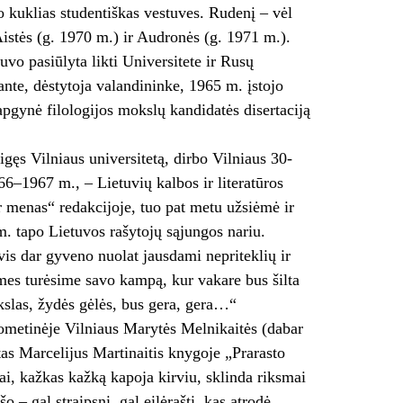
o kuklias studentiškas vestuves. Rudenį – vėl
istės (g. 1970 m.) ir Audronės (g. 1971 m.).
uvo pasiūlyta likti Universitete ir Rusų
rante, dėstytoja valandininke, 1965 m. įstojo
apgynė filologijos mokslų kandidatės disertaciją
ęs Vilniaus universitetą, dirbo Vilniaus 30-
6–1967 m., – Lietuvių kalbos ir literatūros
r menas“ redakcijoje, tuo pat metu užsiėmė ir
m. tapo Lietuvos rašytojų sąjungos nariu.
 vis dar gyveno nuolat jausdami nepriteklių ir
 mes turėsime savo kampą, kur vakare bus šilta
ikslas, žydės gėlės, bus gera, gera…“
ometinėje Vilniaus Marytės Melnikaitės (dabar
s Marcelijus Martinaitis knygoje „Prarasto
i, kažkas kažką kapoja kirviu, sklinda riksmai
 – gal straipsnį, gal eilėraštį, kas atrodė