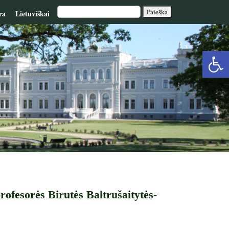
ra
Lietuviškai
Op
too
rofesorės Birutės Baltrušaitytės-