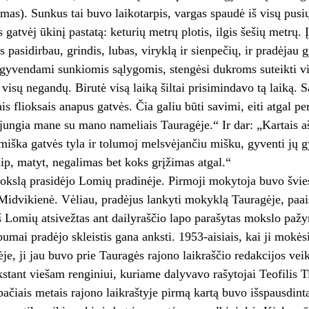
amas). Sunkus tai buvo laikotarpis, vargas spaudė iš visų pusių
 gatvėj ūkinį pastatą: keturių metrų plotis, ilgis šešių metrų.
 pasidirbau, grindis, lubas, viryklą ir sienpečių, ir pradėjau 
 gyvendami sunkiomis sąlygomis, stengėsi dukroms suteikti vi
visų negandų. Birutė visą laiką šiltai prisimindavo tą laiką. 
is flioksais anapus gatvės. Čia galiu būti savimi, eiti atgal p
 jungia mane su mano nameliais Tauragėje.“ Ir dar: „Kartais aš 
aimiška gatvės tyla ir tolumoj melsvėjančiu mišku, gyventi jų g
ip, matyt, negalimas bet koks grįžimas atgal.“
mokslą prasidėjo Lomių pradinėje. Pirmoji mokytoja buvo šviesą
dvikienė. Vėliau, pradėjus lankyti mokyklą Tauragėje, paaišk
iš Lomių atsivežtas ant dailyraščio lapo parašytas mokslo pa
umai pradėjo skleistis gana anksti. 1953-aisiais, kai ji mok
je, ji jau buvo prie Tauragės rajono laikraščio redakcijos veik
stant viešam renginiui, kuriame dalyvavo rašytojai Teofilis Ti
pačiais metais rajono laikraštyje pirmą kartą buvo išspausdinta