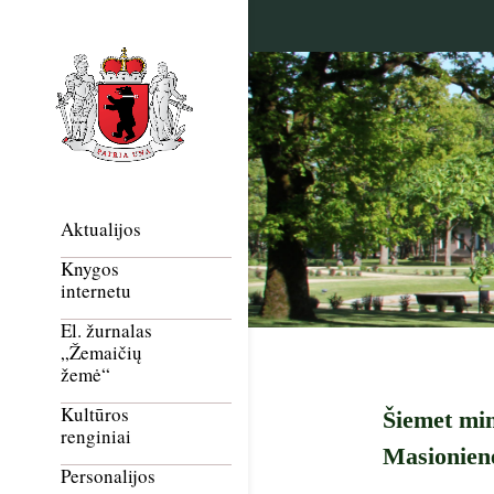
Aktualijos
Knygos
internetu
El. žurnalas
„Žemaičių
žemė“
Kultūros
Šiemet min
renginiai
Masionienė
Personalijos