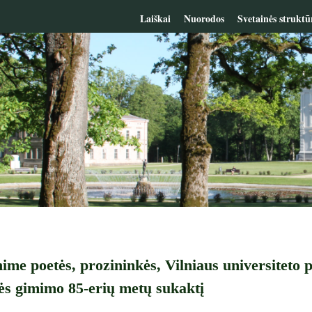
Laiškai
Nuorodos
Svetainės struktū
ime poetės, prozininkės, Vilniaus universiteto p
s gimimo 85-erių metų sukaktį