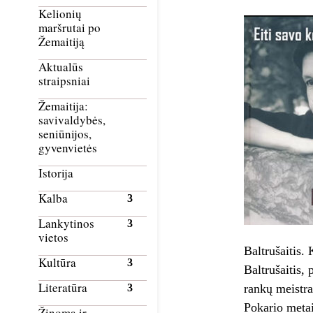
Kelionių
maršrutai po
Žemaitiją
Aktualūs
straipsniai
Žemaitija:
savivaldybės,
seniūnijos,
gyvenvietės
Istorija
Kalba
Lankytinos
vietos
Baltrušaitis.
Kultūra
Baltrušaitis,
Literatūra
rankų meistra
Pokario metai
Žinoma ir