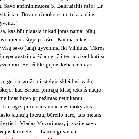
. Savo atsiminimuose S. Baltrušaitis rašo: „Ir
 Įsitaisiau. Buvau užmokėjęs du tūkstančius
gyventi.“
sa, kas būtiniausia ir kad joms namai būtų
Savo dienoraštyje ji rašo: „Kambariukas
er visą savo (aną) gyvenimą iki Vilniaus. Tikros
nepaprastai norėčiau grįžti ten ir visad būti su
yvenimu. Bet iš tikrųjų tas kelias man yra
, gėrį ir grožį miestelyje skleidusi vaikų
ėjo, kad Birutei pirmąją klasę teks iš naujo
žymėjimas buvo pripažintas netinkamu.
ėsi Tauragės pirmosios vidurinės mokyklos
usio jaunųjų literatų būrelio narė, tais metais
lvytis ir Vladas Mozūriūnas, ji skaitė savo
s jos kūrinėlis – „Laimingi vaikai“.