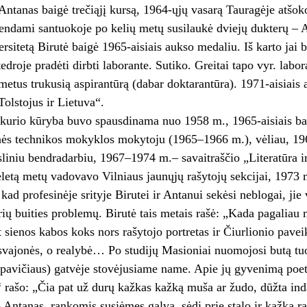
 Antanas baigė trečiąjį kursą, 1964-ųjų vasarą Tauragėje atšok
endami santuokoje po kelių metų susilaukė dviejų dukterų – A
ersitetą Birutė baigė 1965-aisiais aukso medaliu. Iš karto jai b
tedroje pradėti dirbti laborante. Sutiko. Greitai tapo vyr. labo
metus trukusią aspirantūrą (dabar doktarantūra). 1971-aisiais 
olstojus ir Lietuva“.
kurio kūryba buvo spausdinama nuo 1958 m., 1965-aisiais baig
nės technikos mokyklos mokytoju (1965–1966 m.), vėliau, 196
sliniu bendradarbiu, 1967–1974 m.– savaitraščio „Literatūra i
eletą metų vadovavo Vilniaus jaunųjų rašytojų sekcijai, 1973 
kad profesinėje srityje Birutei ir Antanui sekėsi neblogai, jie
rių buities problemų. Birutė tais metais rašė: „Kada pagaliau
t sienos kabos koks nors rašytojo portretas ir Čiurlionio pave
vajonės, o realybė… Po studijų Masioniai nuomojosi butą tu
avičiaus) gatvėje stovėjusiame name. Apie jų gyvenimą poeta
 rašo: „Čia pat už durų kažkas kažką muša ar žudo, dūžta inda
 Antanas, rankomis susiėmęs galvą, sėdi prie stalo ir kažką rašo