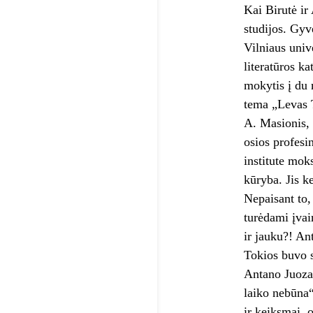
Kai Birutė ir
studijos. Gyv
Vilniaus univ
literatūros ka
mokytis į du 
tema „Levas T
A. Masionis, 
osios profesi
institute mok
kūryba. Jis k
Nepaisant to, 
turėdami įvai
ir jauku?! An
Tokios buvo s
Antano Juozap
laiko nebūna“
ir keiksmai, o