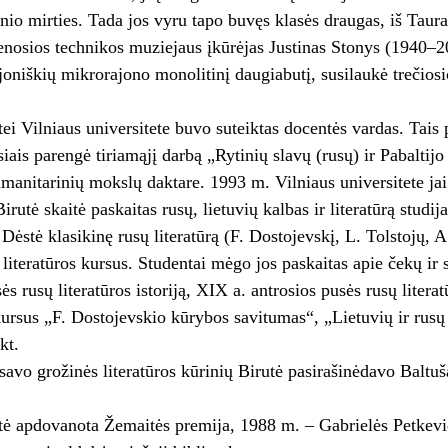
io mirties. Tada jos vyru tapo buvęs klasės draugas, iš Taura
nosios technikos muziejaus įkūrėjas Justinas Stonys (1940–2
joniškių mikrorajono monolitinį daugiabutį, susilaukė trečios
ei Vilniaus universitete buvo suteiktas docentės vardas. Tais 
iais parengė tiriamąjį darbą „Rytinių slavų (rusų) ir Pabaltijo 
umanitarinių mokslų daktare. 1993 m. Vilniaus universitete jai
irutė skaitė paskaitas rusų, lietuvių kalbas ir literatūrą stud
 Dėstė klasikinę rusų literatūrą (F. Dostojevskį, L. Tolstojų, 
 literatūros kursus. Studentai mėgo jos paskaitas apie čekų ir s
s rusų literatūros istoriją, XIX a. antrosios pusės rusų literatūr
kursus „F. Dostojevskio kūrybos savitumas“, „Lietuvių ir rusų
kt.
 savo grožinės literatūros kūrinių Birutė pasirašinėdavo Baltu
ė apdovanota Žemaitės premija, 1988 m. – Gabrielės Petkevič