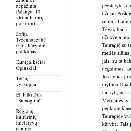
nepažinta
perstatytas n
Palanga: 10
užėjau Poškos
virtualių turų
rublių. Langus
po kurortą
Tėvai, kad ir
Sofija
užuovėja nuo 
Tyzenhauzaitė
Tauragėj su ta
ir jos kūrybinis
palikimas
meilės siūlas
jais, su ta k
Kunigaikščiai
Oginskiai
negalimas, ka
Jos kelias į 
Telšių
vyskupija
mylima Ona Mi
lankyti, nes 
El. laikraštis
„Samogitia“
Mergaitės gab
penktoje klasė
Regionų
Tauragėje vyk
kultūrinių
iniciatyvų
kūrybą. Tais 
centras