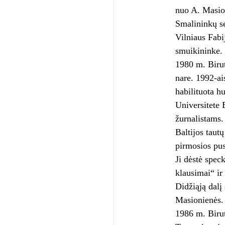
nuo A. Masion
Smalininkų se
Vilniaus Fabi
smuikininke.
1980 m. Birut
nare. 1992-ais
habilituota h
Universitete B
žurnalistams.
Baltijos tautų
pirmosios pusė
Ji dėstė spec
klausimai“ ir 
Didžiąją dalį
Masionienės.
1986 m. Birut