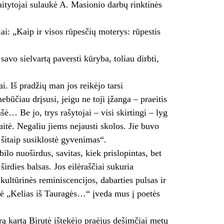
aitytojai sulaukė A. Masionio darbų rinktinės
ai: „Kaip ir visos rūpesčių moterys: rūpestis
savo sielvartą paversti kūryba, toliau dirbti,
i. Iš pradžių man jos reikėjo tarsi
būčiau drįsusi, jeigu ne toji įžanga – praeitis
ė… Be jo, trys rašytojai – visi skirtingi – lyg
itė. Negaliu jiems nejausti skolos. Jie buvo
 šitaip susiklostė gyvenimas“.
ilo nuoširdus, savitas, kiek prislopintas, bet
irdies balsas. Jos eilėraščiai sukuria
kultūrinės reminiscencijos, dabarties pulsas ir
utė „Kelias iš Tauragės…“ įveda mus į poetės
trą kartą Birutė ištekėjo praėjus dešimčiai metų