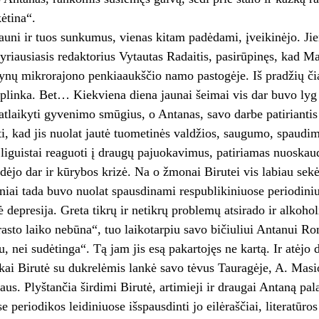
kėtina“.
ni ir tuos sunkumus, vienas kitam padėdami, įveikinėjo. Jiem
vyriausiasis redaktorius Vytautas Radaitis, pasirūpinęs, kad M
nų mikrorajono penkiaaukščio namo pastogėje. Iš pradžių čia ji
aplinka. Bet… Kiekviena diena jaunai šeimai vis dar buvo ly
atlaikyti gyvenimo smūgius, o Antanas, savo darbe patiriantis 
ti, kad jis nuolat jautė tuometinės valdžios, saugumo, spaudi
liguistai reaguoti į draugų pajuokavimus, patiriamas nuoskauda
dėjo dar ir kūrybos krizė. Na o žmonai Birutei vis labiau sekėsi
iniai tada buvo nuolat spausdinami respublikiniuose periodiniu
depresija. Greta tikrų ir netikrų problemų atsirado ir alkoho
asto laiko nebūna“, tuo laikotarpiu savo bičiuliui Antanui Ro
, nei sudėtinga“. Tą jam jis esą pakartojęs ne kartą. Ir atėjo 
 kai Birutė su dukrelėmis lankė savo tėvus Tauragėje, A. Masi
us. Plyštančia širdimi Birutė, artimieji ir draugai Antaną p
e periodikos leidiniuose išspausdinti jo eilėraščiai, literatūr