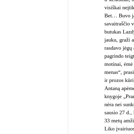
visiškai neįti
Bet… Buvo jau
savaitraščio 
butukas Lazdy
jauku, graži 
rasdavo jėgų 
pagrindo teig
motinai, ėmė 
menas“, prasi
ir prozos kūr
Antaną apėmė 
knygoje „Prar
nėra nei sunku
sausio 27 d.,
33 metų amžia
Liko įvairiuos