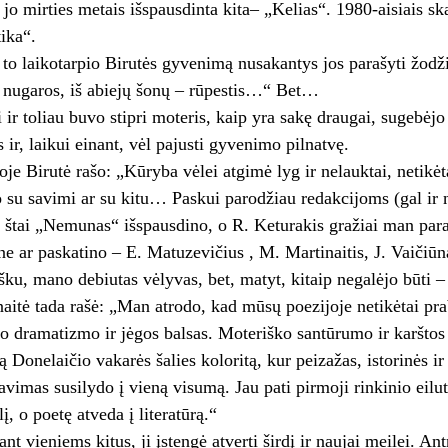
 jo mirties metais išspausdinta kita– „Kelias“. 1980-aisiais sk
tika“.
e to laikotarpio Birutės gyvenimą nusakantys jos parašyti žodži
ž nugaros, iš abiejų šonų – rūpestis…“ Bet…
 ir toliau buvo stipri moteris, kaip yra sakę draugai, sugebėjo 
 ir, laikui einant, vėl pajusti gyvenimo pilnatvę.
oje Birutė rašo: „Kūryba vėlei atgimė lyg ir nelauktai, netikėta
 su savimi ar su kitu… Paskui parodžiau redakcijoms (gal ir ne
r štai „Nemunas“ išspausdino, o R. Keturakis gražiai man paraš
e ar paskatino – E. Matuzevičius , M. Martinaitis, J. Vaičiūna
šku, mano debiutas vėlyvas, bet, matyt, kitaip negalėjo būti –
naitė tada rašė: „Man atrodo, kad mūsų poezijoje netikėtai prab
to dramatizmo ir jėgos balsas. Moteriško santūrumo ir karštos š
 Donelaičio vakarės šalies koloritą, kur peizažas, istorinės ir 
savimas susilydo į vieną visumą. Jau pati pirmoji rinkinio eil
į, o poetę atveda į literatūrą.“
t vieniems kitus, ji įstengė atverti širdį ir naujai meilei. An