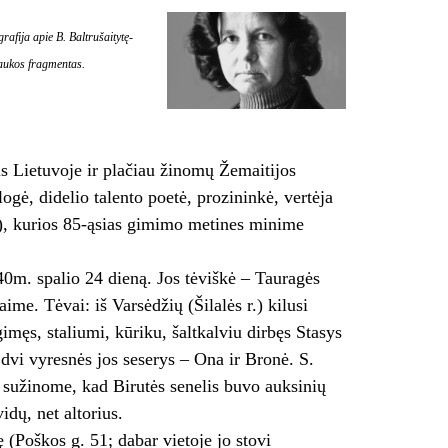
rafija apie B. Baltrušaitytę-
raukos fragmentas.
is Lietuvoje ir plačiau žinomų Žemaitijos
gė, didelio talento poetė, prozininkė, vertėja
), kurios 85-ąsias gimimo metines minime
40m. spalio 24 dieną. Jos tėviškė – Tauragės
me. Tėvai: iš Varsėdžių (Šilalės r.) kilusi
imęs, staliumi, kūriku, šaltkalviu dirbęs Stasys
 dvi vyresnės jos seserys – Ona ir Bronė. S.
jų sužinome, kad Birutės senelis buvo auksinių
idų, net altorius.
 (Poškos g. 51; dabar vietoje jo stovi