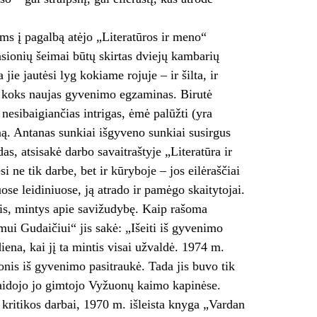
s į pagalbą atėjo „Literatūros ir meno“
asionių šeimai būtų skirtas dviejų kambarių
e jautėsi lyg kokiame rojuje – ir šilta, ir
g koks naujas gyvenimo egzaminas. Birutė
nesibaigiančias intrigas, ėmė palūžti (yra
mą. Antanas sunkiai išgyveno sunkiai susirgus
s, atsisakė darbo savaitraštyje „Literatūra ir
 ne tik darbe, bet ir kūryboje – jos eilėraščiai
ose leidiniuose, ją atrado ir pamėgo skaitytojai.
lis, mintys apie savižudybę. Kaip rašoma
mui Gudaičiui“ jis sakė: „Išeiti iš gyvenimo
diena, kai jį ta mintis visai užvaldė. 1974 m.
onis iš gyvenimo pasitraukė. Tada jis buvo tik
alaidojo jo gimtojo Vyžuonų kaimo kapinėse.
os kritikos darbai, 1970 m. išleista knyga „Vardan