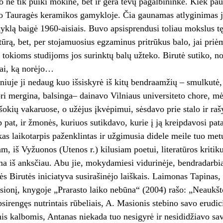
 ne tik puiki mokinė, bet ir gera tėvų pagalbininkė. Kiek paūg
 Tauragės keramikos gamykloje. Čia gaunamas atlyginimas jai 
klą baigė 1960-aisiais. Buvo apsisprendusi toliau mokslus tęst
ratūrą, bet, per stojamuosius egzaminus pritrūkus balo, jai priė
es tokioms studijoms jos surinktų balų užteko. Birutė sutiko, n
tai, ką norėjo…
lniuje ji nedaug kuo išsiskyrė iš kitų bendraamžių – smulkutė, 
ori mergina, balsinga– dainavo Vilniaus universiteto chore, 
okių vakaruose, o užėjus įkvėpimui, sėsdavo prie stalo ir ra
p pat, ir žmonės, kuriuos sutikdavo, kurie į ją kreipdavosi pat
as laikotarpis paženklintas ir užgimusia didele meile tuo metu 
am, iš Vyžuonos (Utenos r.) kilusiam poetui, literatūros kriti
a iš anksčiau. Abu jie, mokydamiesi vidurinėje, bendradarbi
ės Birutės iniciatyva susirašinėjo laiškais. Laimonas Tapina
sionį, knygoje „Prarasto laiko nebūna“ (2004) rašo: „Neaukš
psirengęs nutrintais rūbeliais, A. Masionis stebino savo erudic
s kalbomis, Antanas niekada tuo nesigyrė ir nesididžiavo sa