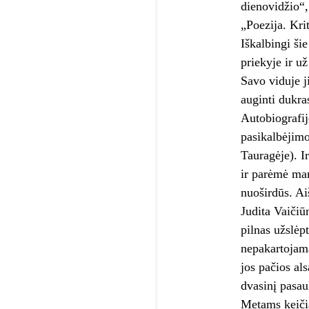
dienovidžio“,
„Poezija. Kri
Iškalbingi ši
priekyje ir u
Savo viduje ji
auginti dukras
Autobiografij
pasikalbėjimo
Tauragėje). I
ir parėmė man
nuoširdūs. Ai
Judita Vaičiū
pilnas užslėp
nepakartojamą
jos pačios al
dvasinį pasaul
Metams keičian