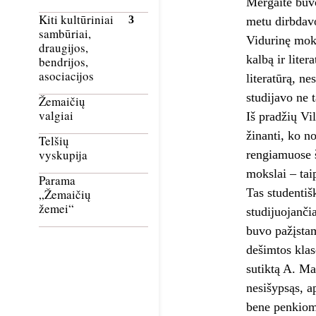
Mergaitė buvo
Kiti kultūriniai
metu dirbdavo
sambūriai,
Vidurinę moky
draugijos,
kalbą ir lite
bendrijos,
asociacijos
literatūrą, n
studijavo ne 
Žemaičių
valgiai
Iš pradžių Vi
žinanti, ko n
Telšių
vyskupija
rengiamuose š
mokslai – tai
Parama
Tas studentišk
„Žemaičių
žemei“
studijuojanči
buvo pažįstam
dešimtos klas
sutiktą A. Ma
nesišypsąs, a
bene penkiomi