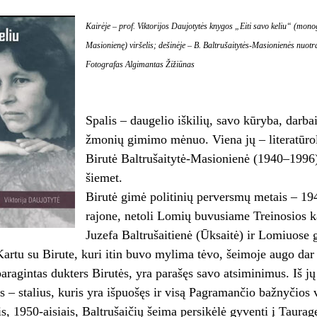
Kairėje – prof. Viktorijos Daujotytės knygos „Eiti savo keliu“ (monog
Masionienę) viršelis; dešinėje – B. Baltrušaitytės-Masionienės nuot
Fotografas Algimantas Žižiūnas
Spalis – daugelio iškilių, savo kūryba, darba
žmonių gimimo mėnuo. Viena jų – literatūrolo
Birutė Baltrušaitytė-Masionienė (1940–1996
šiemet.
Birutė gimė politinių perversmų metais – 19
rajone, netoli Lomių buvusiame Treinosios kai
Juzefa Baltrušaitienė (Ūksaitė) ir Lomiuose g
 Kartu su Birute, kuri itin buvo mylima tėvo, šeimoje augo dar
 paragintas dukters Birutės, yra parašęs savo atsiminimus. Iš 
s – stalius, kuris yra išpuošęs ir visą Pagramančio bažnyčios v
s, 1950-aisiais, Baltrušaičių šeima persikėlė gyventi į Tauragę