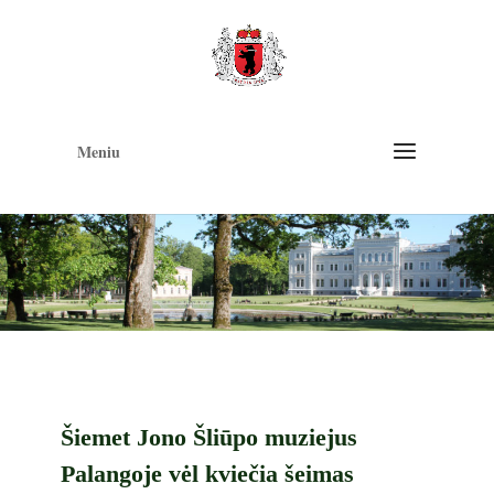
Op
too
Meniu
Šiemet Jono Šliūpo muziejus
Palangoje vėl kviečia šeimas