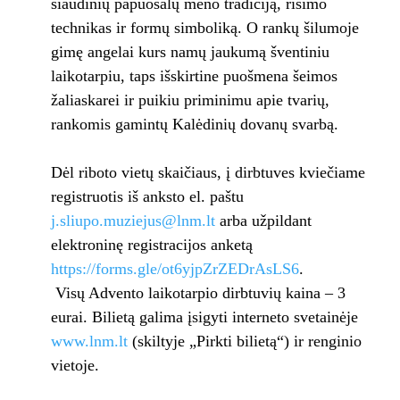
šiaudinių papuošalų meno tradiciją, rišimo
technikas ir formų simboliką. O rankų šilumoje
gimę angelai kurs namų jaukumą šventiniu
laikotarpiu, taps išskirtine puošmena šeimos
žaliaskarei ir puikiu priminimu apie tvarių,
rankomis gamintų Kalėdinių dovanų svarbą.
Dėl riboto vietų skaičiaus, į dirbtuves kviečiame
registruotis iš anksto el. paštu
j.sliupo.muziejus@lnm.lt
arba užpildant
elektroninę registracijos anketą
https://forms.gle/ot6yjpZrZEDrAsLS6
.
Visų Advento laikotarpio dirbtuvių kaina – 3
eurai. Bilietą galima įsigyti interneto svetainėje
www.lnm.lt
(skiltyje „Pirkti bilietą“) ir renginio
vietoje.