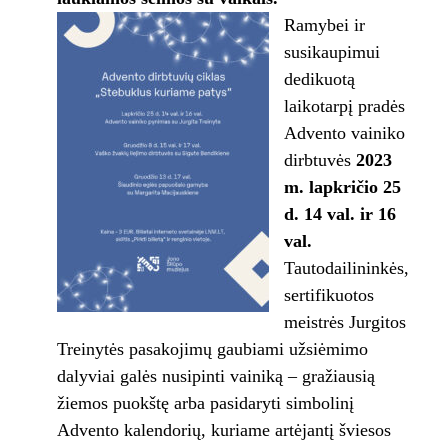
Ramybei ir
susikaupimui
dedikuotą
laikotarpį pradės
Advento vainiko
dirbtuvės
2023
m. lapkričio 25
d. 14 val. ir 16
val.
Tautodailininkės,
sertifikuotos
meistrės Jurgitos
Treinytės pasakojimų gaubiami užsiėmimo
dalyviai galės nusipinti vainiką – gražiausią
žiemos puokštę arba pasidaryti simbolinį
Advento kalendorių, kuriame artėjantį šviesos