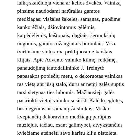
laiką skaičiuoja viena ar kelios žvakės. Vainiką
pinsime naudodami natūralias gamtos
medžiagas: visžales šakeles, samanas, puošime
kankorėžiais, džiovintomis gėlėmis,
katpėdėlėmis, kaštonais, dagiais, šermukšnių
uogomis, gamtos užaugintais burbulais. Visa
tvirtinsime siūlu arba priklijuosime karštais
klijais. Apie Advento vainiko kilmę, reikšmę,
panaudojimą tautodailininkė J. Treinytė
papasakos popiečių metu, o dekoruotas vainikas
ras vietą ant jūsų stalo, durų ar netgi galės suptis
tarsi sietynas ties lubomis. Mažiausieji galės
pasirinkti vietoj vainiko susirišti Kalėdų eglutes,
besmegenius ar samanų žaisliukus. Mišku
kvepiančių dekoravimo medžiagų parūpins
muziejus, tačiau, esant galimybei, atvykstančius
kviečiame atsinešti savo karštų klijų pistoletą.