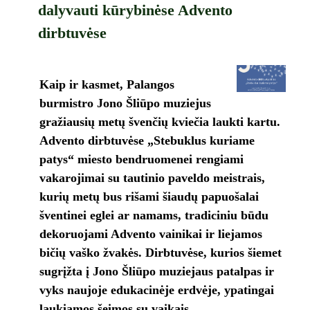
dalyvauti kūrybinėse Advento
dirbtuvėse
Kaip ir kasmet, Palangos
burmistro Jono Šliūpo muziejus
gražiausių metų švenčių kviečia laukti kartu.
Advento dirbtuvėse „Stebuklus kuriame
patys“ miesto bendruomenei rengiami
vakarojimai su tautinio paveldo meistrais,
kurių metų bus rišami šiaudų papuošalai
šventinei eglei ar namams, tradiciniu būdu
dekoruojami Advento vainikai ir liejamos
bičių vaško žvakės. Dirbtuvėse, kurios šiemet
sugrįžta į Jono Šliūpo muziejaus patalpas ir
vyks naujoje edukacinėje erdvėje, ypatingai
laukiamos šeimos su vaikais.