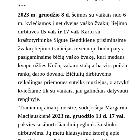
***
2023 m. gruodžio 8 d.
šeimos su vaikais nuo 6
m. kviečiamos į net dvejas vaško žvakių liejimo
dirbtuves
15 val. ir 17 val.
Kartu su
kraštotyrininke Sigute Bendikiene prisiminsime
žvakių liejimo tradicijas ir senuoju būdu patys
pasigaminsime bičių vaško žvakę, kuri medaus
kvapu užlies Kūčių vakaro stalą arba virs puikia
rankų darbo dovana. Bičiulių dirbtuvėms
reikalingas priemones suteiks muziejus, o atvykti
kviečiame tik su vaikais, jau galinčiais dalyvauti
renginyje.
Tradicinių amatų meistrė, sodų rišėja Margarita
Macijauskienė
2023 m. gruodžio 13 d. 17 val.
pakvies susiburti šiaudinių eglutės žaisliuko
dirbtuvėms. Jų metu klausysime istorijų apie