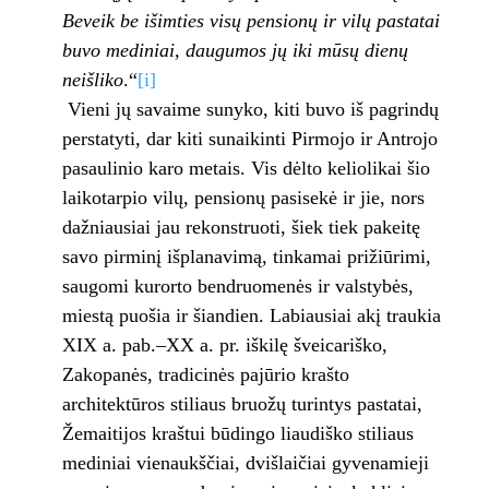
Beveik be išimties visų pensionų ir vilų pastatai
buvo mediniai, daugumos jų iki mūsų dienų
neišliko
.“
[i]
Vieni jų savaime sunyko, kiti buvo iš pagrindų
perstatyti, dar kiti sunaikinti Pirmojo ir Antrojo
pasaulinio karo metais. Vis dėlto keliolikai šio
laikotarpio vilų, pensionų pasisekė ir jie, nors
dažniausiai jau rekonstruoti, šiek tiek pakeitę
savo pirminį išplanavimą, tinkamai prižiūrimi,
saugomi kurorto bendruomenės ir valstybės,
miestą puošia ir šiandien. Labiausiai akį traukia
XIX a. pab.–XX a. pr. iškilę šveicariško,
Zakopanės, tradicinės pajūrio krašto
architektūros stiliaus bruožų turintys pastatai,
Žemaitijos kraštui būdingo liaudiško stiliaus
mediniai vienaukščiai, dvišlaičiai gyvenamieji