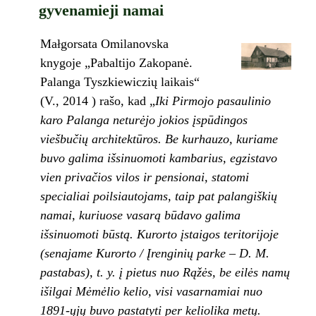
gyvenamieji namai
Małgorsata Omilanovska
knygoje „Pabaltijo Zakopanė.
Palanga Tyszkiewiczių laikais“
(V., 2014 ) rašo, kad „
Iki Pirmojo pasaulinio
karo Palanga neturėjo jokios įspūdingos
viešbučių architektūros. Be kurhauzo, kuriame
buvo galima išsinuomoti kambarius, egzistavo
vien privačios vilos ir pensionai, statomi
specialiai poilsiautojams, taip pat palangiškių
namai, kuriuose vasarą būdavo galima
išsinuomoti būstą. Kurorto įstaigos teritorijoje
(senajame Kurorto / Įrenginių parke – D. M.
pastabas), t. y. į pietus nuo Rąžės, be eilės namų
išilgai Mėmėlio kelio, visi vasarnamiai nuo
1891-ųjų buvo pastatyti per keliolika metų.