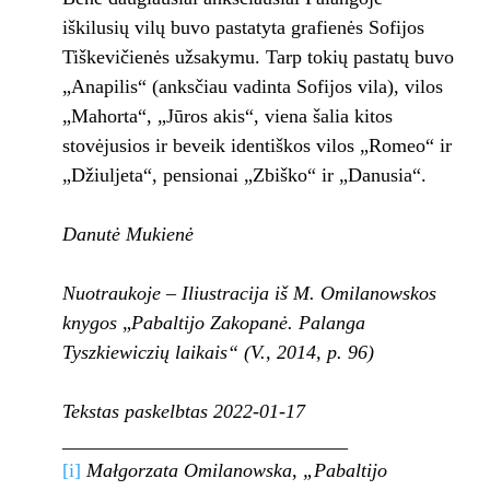
iškilusių vilų buvo pastatyta grafienės Sofijos
Tiškevičienės užsakymu. Tarp tokių pastatų buvo
„Anapilis“ (anksčiau vadinta Sofijos vila), vilos
„Mahorta“, „Jūros akis“, viena šalia kitos
stovėjusios ir beveik identiškos vilos „Romeo“ ir
„Džiuljeta“, pensionai „Zbiško“ ir „Danusia“.
Danutė Mukienė
Nuotraukoje –
Iliustracija iš M. Omilanowskos
knygos
„
Pabaltijo Zakopanė. Palanga
Tyszkiewiczių laikais“ (V., 2014, p. 96)
Tekstas paskelbtas 2022-01-17
_____________________________
[i]
Małgorzata Omilanowska, „Pabaltijo