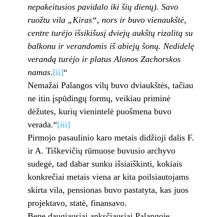
nepakeitusios pavidalo iki šių dienų). Savo
ruožtu vila „Kiras“, nors ir buvo vienaukštė,
centre turėjo išsikišusį dviejų aukštų rizalitą su
balkonu ir verandomis iš abiejų šonų. Nedidelę
verandą turėjo ir platus Alonos Zachorskos
namas
.
[ii]
“
Nemažai Palangos vilų buvo dviaukštės, tačiau
ne itin įspūdingų formų, veikiau priminė
dėžutes, kurių vienintelė puošmena buvo
verada.“
[iii]
Pirmojo pasaulinio karo metais didžioji dalis F.
ir A. Tiškevičių rūmuose buvusio archyvo
sudegė, tad dabar sunku išsiaiškinti, kokiais
konkrečiai metais viena ar kita poilsiautojams
skirta vila, pensionas buvo pastatyta, kas juos
projektavo, statė, finansavo.
Bene daugiausiai anksčiausiai Palangoje