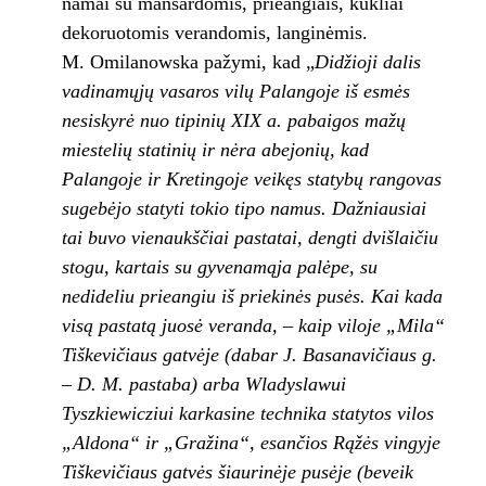
namai su mansardomis, prieangiais, kukliai
dekoruotomis verandomis, langinėmis.
M. Omilanowska pažymi, kad „
Didžioji dalis
vadinamųjų vasaros vilų Palangoje iš esmės
nesiskyrė nuo tipinių XIX a. pabaigos mažų
miestelių statinių ir nėra abejonių, kad
Palangoje ir Kretingoje veikęs statybų rangovas
sugebėjo statyti tokio tipo namus. Dažniausiai
tai buvo vienaukščiai pastatai, dengti dvišlaičiu
stogu, kartais su gyvenamąja palėpe, su
nedideliu prieangiu iš priekinės pusės. Kai kada
visą pastatą juosė veranda, – kaip viloje „Mila“
Tiškevičiaus gatvėje (dabar J. Basanavičiaus g.
– D. M. pastaba) arba Wladyslawui
Tyszkiewicziui karkasine technika statytos vilos
„Aldona“ ir „Gražina“, esančios Rąžės vingyje
Tiškevičiaus gatvės šiaurinėje pusėje (beveik