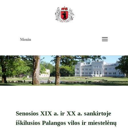
Op
too
Meniu
Senosios XIX a. ir XX a. sankirtoje
iškilusios Palangos vilos ir miestelėnų