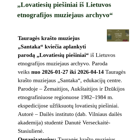
„Lovatiesių piešiniai iš Lietuvos
etnografijos muziejaus archyvo“
Tauragės krašto muziejus
„Santaka“ kviečia aplankyti
parodą „Lovatiesių piešiniai“
iš Lietuvos
etnografijos muziejaus archyvo. Paroda
veiks
nuo 2026-01-27 iki 2026-04-14
Tauragės
krašto muziejaus „Santaka“, edukacijų centre.
Parodoje – Žemaitijos, Aukštaitijos ir Dzūkijos
etnografiniuose regionuose 1982–1984 m.
ekspedicijose užfiksuotų lovatiesių piešiniai.
Autorė – Dailės instituto (dab. Vilniaus dailės
akademija) studentė Danutė Verseckaitė-
Stasiulienė.
Organizatorius:
Tauragės krašto muziejus