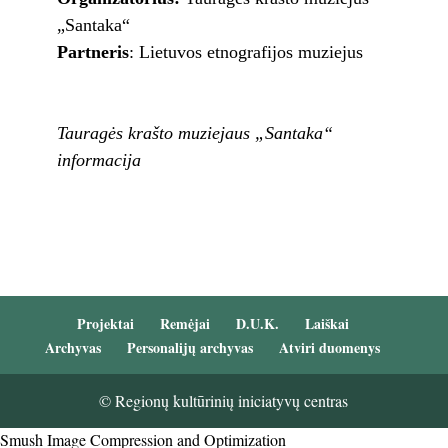
„Santaka“
Partneris
: Lietuvos etnografijos muziejus
Tauragės krašto muziejaus „Santaka“
informacija
Projektai
Remėjai
D.U.K.
Laiškai
Archyvas
Personalijų archyvas
Atviri duomenys
© Regionų kultūrinių iniciatyvų centras
Smush Image Compression and Optimization