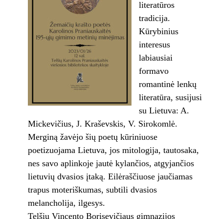
literatūros
tradicija.
Kūrybinius
interesus
labiausiai
formavo
romantinė lenkų
literatūra, susijusi
su Lietuva: A.
Mickevičius, J. Kraševskis, V. Sirokomlė.
Merginą žavėjo šių poetų kūriniuose
poetizuojama Lietuva, jos mitologija, tautosaka,
nes savo aplinkoje jautė kylančios, atgyjančios
lietuvių dvasios įtaką. Eilėraščiuose jaučiamas
trapus moteriškumas, subtili dvasios
melancholija, ilgesys.
Telšių Vincento Borisevičiaus gimnazijos