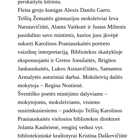
perskaitytu kūriniu.
Fleita grojo kunigas Alexis Danilo Garro.
Telšių Žemaitės gimnazijos moksleiviai Ieva
Narutavičiūtė, Alanta Vaitkutė ir Justas Miltenis
pasidalino savo mintimis, kurios juos įkvėpė
sukurti Karolinos Praniauskaitės portreto
vaizdinę interpretaciją. Bibliotekos skaitykloje
eksponuojami ir Gretos Jonušaitės, Brigitos
Jankauskaitės, Lukos Asinavičiūtės, Samantos
Armalytės autoriniai darbai. Moksleivių dailės
mokytoja – Regina Nostienė.
Šventiško poetės minėjimo dalyviams –
mokytojoms, moksleiviams, visiems
susirinkusiesiems – padėkojo Telšių Karolinos
Praniauskaitės viešosios bibliotekos direktorė
Jolanta Kaubrienė, renginį vedusi vyr.
bibliotekininkė kraštotyrai Kristina Daškevičiūtė