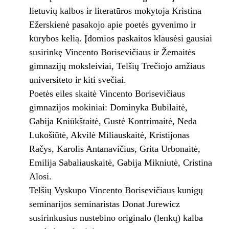
lietuvių kalbos ir literatūros mokytoja Kristina
Ežerskienė pasakojo apie poetės gyvenimo ir
kūrybos kelią. Įdomios paskaitos klausėsi gausiai
susirinkę Vincento Borisevičiaus ir Žemaitės
gimnazijų moksleiviai, Telšių Trečiojo amžiaus
universiteto ir kiti svečiai.
Poetės eiles skaitė Vincento Borisevičiaus
gimnazijos mokiniai: Dominyka Bubilaitė,
Gabija Kniūkštaitė, Gustė Kontrimaitė, Neda
Lukošiūtė, Akvilė Miliauskaitė, Kristijonas
Račys, Karolis Antanavičius, Grita Urbonaitė,
Emilija Sabaliauskaitė, Gabija Mikniutė, Cristina
Alosi.
Telšių Vyskupo Vincento Borisevičiaus kunigų
seminarijos seminaristas Donat Jurewicz
susirinkusius nustebino originalo (lenkų) kalba