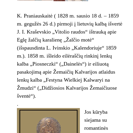
K. Praniauskaitė ( 1828 m. sausio 18 d. – 1859
m. gegužės 26 d.) pirmoji į lietuvių kalbą išvertė
J. I. Kraševskio „Vitolio raudos“ ištrauką apie
Eglę žalčių karalienę „Žalčio motė“
(išspausdinta L. Ivinskio „Kalendoriuje“ 1859
m.). 1858 m. išleido eilėraščių rinkinį lenkų
kalba „Piosneczki“ („Dainelės“) ir eiliuotą
pasakojimą apie Žemaičių Kalvarijos atlaidus
lenkų kalba „Festyna Wielkiej Kalwaryi na
Žmudzi“ („Didžiosios Kalvarijos Žemaičiuose
šventė“).
.
Jos kūryba
siejama su
romantinės