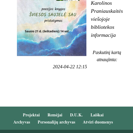
Karolinos
Praniauskaitės
viešojoje
bibliotekos
informacija
Paskutinį kartą
atnaujinta:
2024-04-22 12:15
Projektai
Remėjai
D.U.K.
Laiškai
Archyvas
Personalijų archyvas
Atviri duomenys