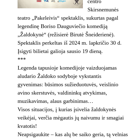
centro
Skirsnemunės
teatro „Pakeleivis“ spektaklis, sukurtas pagal
legendinę Boriso Dauguviečio komediją
„Žaldokynė“ (režisierė Birutė Šneiderienė).
Spektaklis perkeltas iš 2024 m. lapkričio 30 d.
Įsigyti bilietai galioja sausio 19 dieną.
***
Legenda tapusioje komedijoje vaizduojamas
aludario Žaldoko sodyboje vykstantis
gyvenimas: būsimos sužieduotuvės, veislinio
avino skerstuvės, valdininkų atvykimas,
muzikavimas, alaus garbinimas…
Visos situacijos, į kurias įsivelia žaldokynės
veikėjai, verčia mėgautis jų naivumu ir smagiai
kvatotis!
Neapsigaukite – kas alų be saiko geria, tą velnias