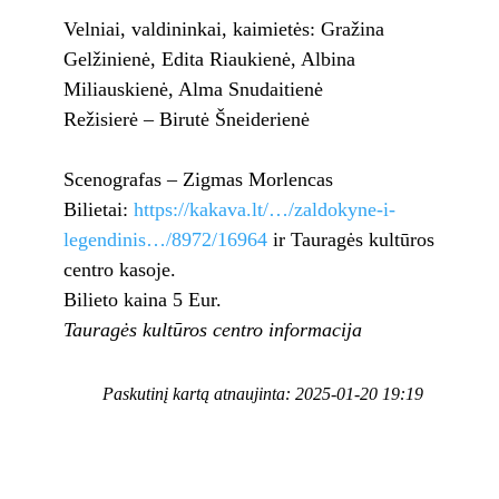
Velniai, valdininkai, kaimietės: Gražina
Gelžinienė, Edita Riaukienė, Albina
Miliauskienė, Alma Snudaitienė
Režisierė – Birutė Šneiderienė
Scenografas – Zigmas Morlencas
Bilietai:
https://kakava.lt/…/zaldokyne-i-
legendinis…/8972/16964
ir Tauragės kultūros
centro kasoje.
Bilieto kaina 5 Eur.
Tauragės kultūros centro informacija
Paskutinį kartą atnaujinta: 2025-01-20 19:19