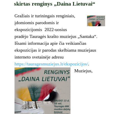
skirtas renginys „Daina Lietuvai“
Gražiais ir turiningais renginiais,
įdomiomis parodomis ir
ekspozicijomis 2022-uosius
pradėjo Tauragės krašto muziejus „Santaka“.
Išsami informacija apie čia veikiančias
ekspozicijas ir parodas skelbiama muziejaus
interneto svetainėje adresu
https://tauragesmuziejus.lt/ekspozicijos/
.
Muziejus,