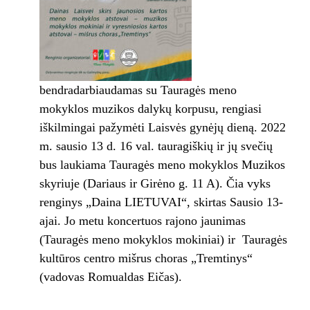
bendradarbiaudamas su Tauragės meno
mokyklos muzikos dalykų korpusu, rengiasi
iškilmingai pažymėti Laisvės gynėjų dieną. 2022
m. sausio 13 d. 16 val. tauragiškių ir jų svečių
bus laukiama Tauragės meno mokyklos Muzikos
skyriuje (Dariaus ir Girėno g. 11 A). Čia vyks
renginys „Daina LIETUVAI“, skirtas Sausio 13-
ajai. Jo metu koncertuos rajono jaunimas
(Tauragės meno mokyklos mokiniai) ir Tauragės
kultūros centro mišrus choras „Tremtinys“
(vadovas Romualdas Eičas).