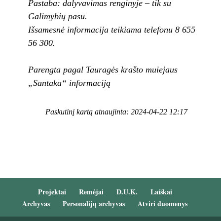
Pastaba: dalyvavimas renginyje – tik su
Galimybių pasu.
Išsamesnė informacija teikiama telefonu 8 655
56 300.
Parengta pagal Tauragės krašto muiejaus
„Santaka“ informaciją
Paskutinį kartą atnaujinta: 2024-04-22 12:17
Projektai
Remėjai
D.U.K.
Laiškai
Archyvas
Personalijų archyvas
Atviri duomenys