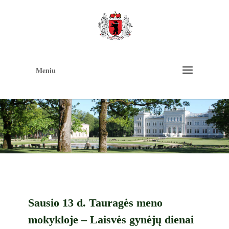
Op
too
Meniu
Sausio 13 d. Tauragės meno
mokykloje – Laisvės gynėjų dienai