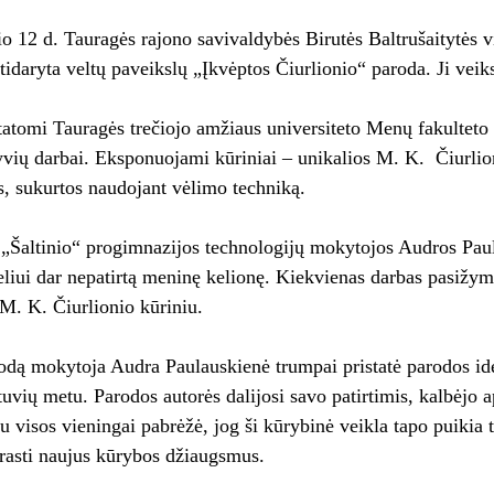
o 12 d. Tauragės rajono savivaldybės Birutės Baltrušaitytės v
atidaryta veltų paveikslų „Įkvėptos Čiurlionio“ paroda. Ji veik
tatomi Tauragės trečiojo amžiaus universiteto Menų fakulteto
yvių darbai. Eksponuojami kūriniai – unikalios M. K. Čiurlio
os, sukurtos naudojant vėlimo techniką.
Šaltinio“ progimnazijos technologijų mokytojos Audros Paula
eliui dar nepatirtą meninę kelionę. Kiekvienas darbas pasižy
 M. K. Čiurlionio kūriniu.
odą mokytoja Audra Paulauskienė trumpai pristatė parodos idėj
btuvių metu. Parodos autorės dalijosi savo patirtimis, kalbėjo
u visos vieningai pabrėžė, jog ši kūrybinė veikla tapo puikia ter
trasti naujus kūrybos džiaugsmus.