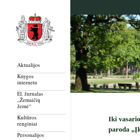
Aktualijos
Knygos
internetu
El. žurnalas
„Žemaičių
žemė“
Kultūros
Iki vasario
renginiai
paroda „Įk
Personalijos