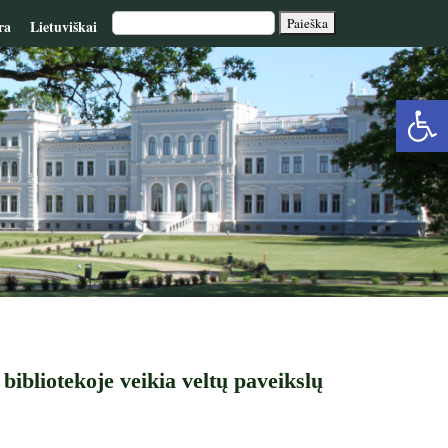
ra
Lietuviškai
Op
too
 bibliotekoje veikia veltų paveikslų