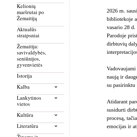
Kelionių
2026 m. sausi
maršrutai po
Žemaitiją
bibliotekoje 
vasario 28 d.
Aktualūs
straipsniai
Parodoje pris
dirbtuvių dal
Žemaitija:
interpretacij
savivaldybės,
seniūnijos,
gyvenvietės
Vadovaujami „
Istorija
naują ir daug
su pasirinktu
Kalba
Lankytinos
Atidarant par
vietos
susidurti dir
Kultūra
procesą, tačia
Literatūra
emocijas ir a
Žinoma ir