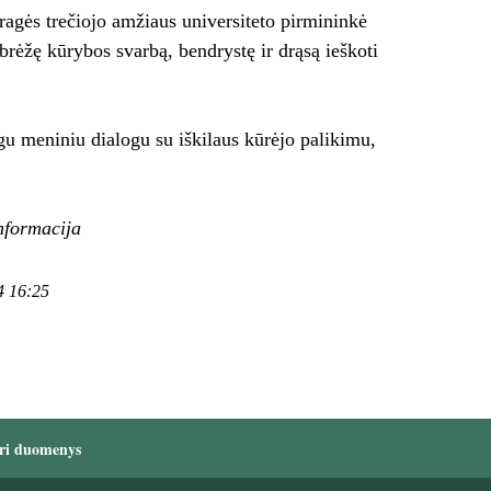
ragės trečiojo amžiaus universiteto pirmininkė
brėžę kūrybos svarbą, bendrystę ir drąsą ieškoti
u meniniu dialogu su iškilaus kūrėjo palikimu,
informacija
4 16:25
ri duomenys