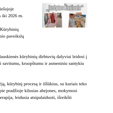
iešojoje
s iki 2026 m.
 Kūrybinių
nio paveikslų
uskienės kūrybinių dirbtuvių dalyviai leidosi į
mi savitumu, kruopštumu ir asmeniniu santykiu
ą, kūrybinį procesą ir iššūkius, su kuriais teko
 apie pradžioje kilusias abejones, mokymosi
apija, leidusia atsipalaiduoti, išreikšti