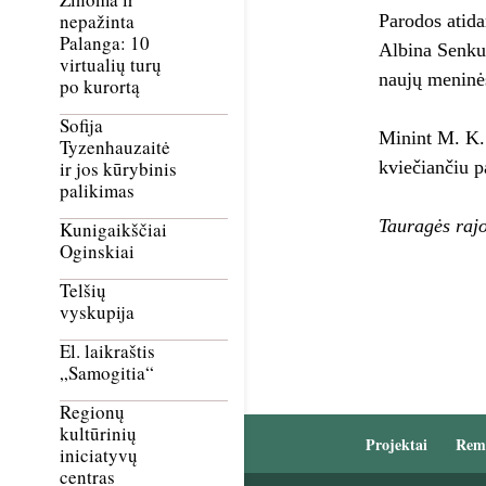
nepažinta
Parodos atida
Palanga: 10
Albina Senkuv
virtualių turų
naujų meninė
po kurortą
Sofija
Minint M. K. 
Tyzenhauzaitė
kviečiančiu pa
ir jos kūrybinis
palikimas
Tauragės rajo
Kunigaikščiai
Oginskiai
Telšių
vyskupija
El. laikraštis
„Samogitia“
Regionų
kultūrinių
Projektai
Rem
iniciatyvų
centras