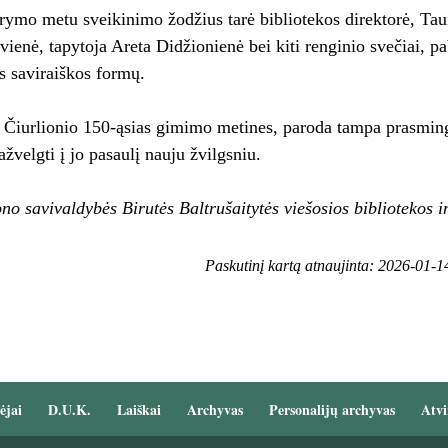
rymo metu sveikinimo žodžius tarė bibliotekos direktorė, Tau
ienė, tapytoja Areta Didžionienė bei kiti renginio svečiai, pa
s saviraiškos formų.
Čiurlionio 150-ąsias gimimo metines, paroda tampa prasming
žvelgti į jo pasaulį nauju žvilgsniu.
no savivaldybės Birutės Baltrušaitytės viešosios bibliotekos 
Paskutinį kartą atnaujinta: 2026-01-1
ėjai
D.U.K.
Laiškai
Archyvas
Personalijų archyvas
Atvi