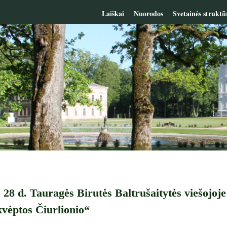
Laiškai
Nuorodos
Svetainės struktū
 28 d. Tauragės Birutės Baltrušaitytės viešojoje
vėptos Čiurlionio“