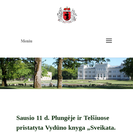
Op
too
Meniu
Sausio 11 d. Plungėje ir Telšiuose
pristatyta Vydūno knyga „Sveikata.