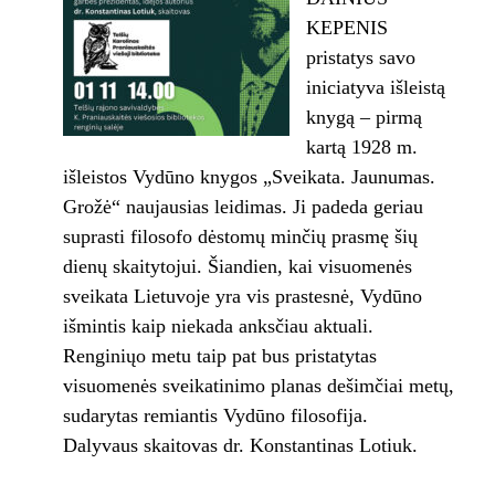
KEPENIS
pristatys savo
iniciatyva išleistą
knygą – pirmą
kartą 1928 m.
išleistos Vydūno knygos „Sveikata. Jaunumas.
Grožė“ naujausias leidimas. Ji padeda geriau
suprasti filosofo dėstomų minčių prasmę šių
dienų skaitytojui. Šiandien, kai visuomenės
sveikata Lietuvoje yra vis prastesnė, Vydūno
išmintis kaip niekada anksčiau aktuali.
Renginiųo metu taip pat bus pristatytas
visuomenės sveikatinimo planas dešimčiai metų,
sudarytas remiantis Vydūno filosofija.
Dalyvaus skaitovas dr. Konstantinas Lotiuk.