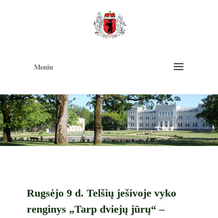
Op
too
Meniu
Rugsėjo 9 d. Telšių ješivoje vyko
renginys „Tarp dviejų jūrų“ –