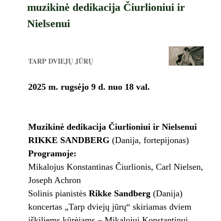
muzikinė dedikacija Čiurlioniui ir
Nielsenui
TARP DVIEJŲ JŪRŲ
2025 m. rugsėjo 9 d. nuo 18 val.
Muzikinė dedikacija Čiurlioniui ir Nielsenui
RIKKE SANDBERG
(Danija, fortepijonas)
Programoje:
Mikalojus Konstantinas Čiurlionis, Carl Nielsen,
Joseph Achron
Solinis pianistės
Rikke Sandberg
(Danija)
koncertas „Tarp dviejų jūrų“ skiriamas dviem
iškiliems kūrėjams – Mikalojui Konstantinui