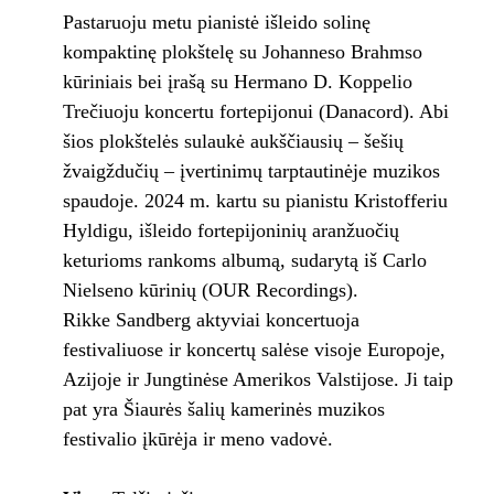
Pastaruoju metu pianistė išleido solinę
kompaktinę plokštelę su Johanneso Brahmso
kūriniais bei įrašą su Hermano D. Koppelio
Trečiuoju koncertu fortepijonui (Danacord). Abi
šios plokštelės sulaukė aukščiausių – šešių
žvaigždučių – įvertinimų tarptautinėje muzikos
spaudoje. 2024 m. kartu su pianistu Kristofferiu
Hyldigu, išleido fortepijoninių aranžuočių
keturioms rankoms albumą, sudarytą iš Carlo
Nielseno kūrinių (OUR Recordings).
Rikke Sandberg aktyviai koncertuoja
festivaliuose ir koncertų salėse visoje Europoje,
Azijoje ir Jungtinėse Amerikos Valstijose. Ji taip
pat yra Šiaurės šalių kamerinės muzikos
festivalio įkūrėja ir meno vadovė.