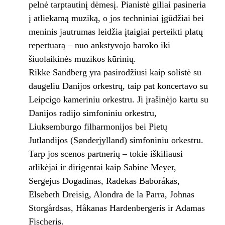
pelnė tarptautinį dėmesį. Pianistė giliai pasineria
į atliekamą muziką, o jos techniniai įgūdžiai bei
meninis jautrumas leidžia įtaigiai perteikti platų
repertuarą – nuo ankstyvojo baroko iki
šiuolaikinės muzikos kūrinių.
Rikke Sandberg yra pasirodžiusi kaip solistė su
daugeliu Danijos orkestrų, taip pat koncertavo su
Leipcigo kameriniu orkestru. Ji įrašinėjo kartu su
Danijos radijo simfoniniu orkestru,
Liuksemburgo filharmonijos bei Pietų
Jutlandijos (Sønderjylland) simfoniniu orkestru.
Tarp jos scenos partnerių – tokie iškiliausi
atlikėjai ir dirigentai kaip Sabine Meyer,
Sergejus Dogadinas, Radekas Baborákas,
Elsebeth Dreisig, Alondra de la Parra, Johnas
Storgårdsas, Håkanas Hardenbergeris ir Adamas
Fischeris.