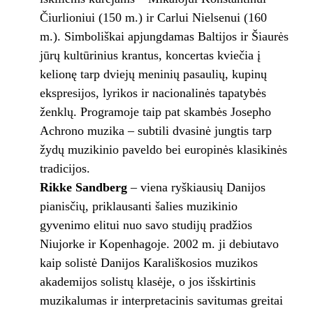
Čiurlioniui (150 m.) ir Carlui Nielsenui (160
m.). Simboliškai apjungdamas Baltijos ir Šiaurės
jūrų kultūrinius krantus, koncertas kviečia į
kelionę tarp dviejų meninių pasaulių, kupinų
ekspresijos, lyrikos ir nacionalinės tapatybės
ženklų. Programoje taip pat skambės Josepho
Achrono muzika – subtili dvasinė jungtis tarp
žydų muzikinio paveldo bei europinės klasikinės
tradicijos.
Rikke Sandberg
– viena ryškiausių Danijos
pianisčių, priklausanti šalies muzikinio
gyvenimo elitui nuo savo studijų pradžios
Niujorke ir Kopenhagoje. 2002 m. ji debiutavo
kaip solistė Danijos Karališkosios muzikos
akademijos solistų klasėje, o jos išskirtinis
muzikalumas ir interpretacinis savitumas greitai