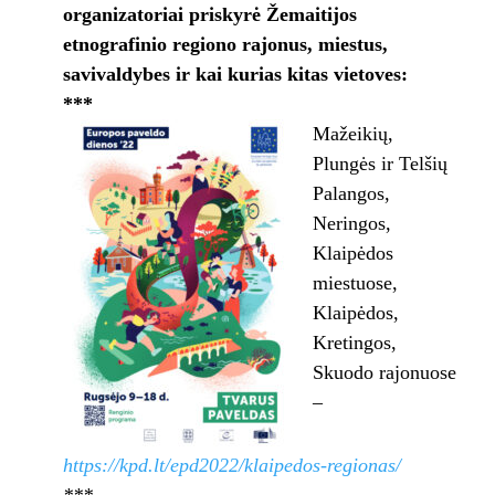
organizatoriai priskyrė Žemaitijos
etnografinio regiono rajonus, miestus,
savivaldybes ir kai kurias kitas vietoves:
***
Mažeikių,
Plungės ir Telšių
Palangos,
Neringos,
Klaipėdos
miestuose,
Klaipėdos,
Kretingos,
Skuodo rajonuose
–
https://kpd.lt/epd2022/klaipedos-regionas/