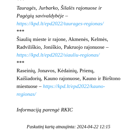
***
Tauragės, Jurbarko, Šilalės rajonuose ir
Pagėgių savivaldybėje –
https://kpd.lt/epd2022/taurages-regionas/
***
Šiaulių mieste ir rajone, Akmenės, Kelmės,
Radviliškio, Joniškio, Pakruojo rajonuose –
https://kpd.lt/epd2022/siauliu-regionas/
***
Raseinių, Jonavos, Kėdainių, Prienų,
Kaišiadorių, Kauno rajonuose, Kauno ir Birštono
miestuose –
https://kpd.lt/epd2022/kauno-
regionas/
Informaciją parengė RKIC
Paskutinį kartą atnaujinta: 2024-04-22 12:15