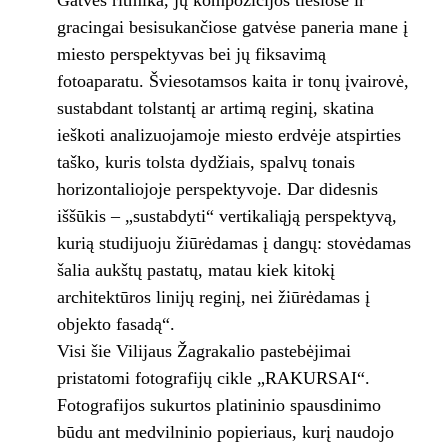
Gatvės ritmika, jų kompozicijos tiesiose ir
gracingai besisukančiose gatvėse paneria mane į
miesto perspektyvas bei jų fiksavimą
fotoaparatu. Šviesotamsos kaita ir tonų įvairovė,
sustabdant tolstantį ar artimą reginį, skatina
ieškoti analizuojamoje miesto erdvėje atspirties
taško, kuris tolsta dydžiais, spalvų tonais
horizontaliojoje perspektyvoje. Dar didesnis
iššūkis – „sustabdyti“ vertikaliąją perspektyvą,
kurią studijuoju žiūrėdamas į dangų: stovėdamas
šalia aukštų pastatų, matau kiek kitokį
architektūros linijų reginį, nei žiūrėdamas į
objekto fasadą“.
Visi šie Vilijaus Žagrakalio pastebėjimai
pristatomi fotografijų cikle „RAKURSAI“.
Fotografijos sukurtos platininio spausdinimo
būdu ant medvilninio popieriaus, kurį naudojo