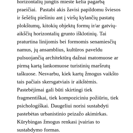
horizontalių jungtis mieste kelia pagarbą
praeičiai. Pastabi akis žavisi papildomu šviesos
ir šešėlių piešiniu ant į viršų kylančių pastatų
plokštumų, kitokių objektų formų ir/ar gatvių-
aikščių horizontalių grunto išklotinių. Tai
praturtina linijomis bei formomis senamiesčių
namus, jų ansamblius, kultūros paveldu
pulsuojančią architektūrą dažnai matomuose ar
pirmą kartą lankomuose turistinių maršrutų
taškuose. Nesvarbu, kiek kartų žmogus vaikšto
tais pačiais skersgatviais ir aikštėmis.
Pastebėjimai gali būti skirtingi tiek
fragmentiškai, tiek kompoziciniu požiūriu, tiek
psichologiškai. Daugeliui norisi sustabdyti
pastebėtas urbanistinio peizažo akimirkas.
Kūrybingas žmogus renkasi įvairias to
sustabdymo formas.