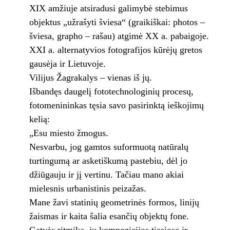
XIX amžiuje atsiradusi galimybė stebimus
objektus „užrašyti šviesa“ (graikiškai: photos –
šviesa, grapho – rašau) atgimė XX a. pabaigoje.
XXI a. alternatyvios fotografijos kūrėjų gretos
gausėja ir Lietuvoje.
Vilijus Žagrakalys – vienas iš jų.
Išbandęs daugelį fototechnologinių procesų,
fotomenininkas tęsia savo pasirinktą ieškojimų
kelią:
„Esu miesto žmogus.
Nesvarbu, jog gamtos suformuotą natūralų
turtingumą ar asketiškumą pastebiu, dėl jo
džiūgauju ir jį vertinu. Tačiau mano akiai
mielesnis urbanistinis peizažas.
Mane žavi statinių geometrinės formos, linijų
žaismas ir kaita šalia esančių objektų fone.