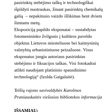
pasirinktų stebėjimo taškų ir technologiškai
išpildyti nuotraukas, žinant pasirinktų chemikalų
galią – nepakitusio vaizdo išlikimas bent dviem
šimtams metų.
Ekspoziciją papildo eksponatai – sustabdytas
fotomenininko žvilgsnis į kultūros paveldo
objektus Lietuvos miesteliuose bei kaimyninių
valstybių urbanistiniuose peizažuose. Visus
eksponatus jungia autoriaus pasirinktas
stebėjimo ir fiksacijos taškas. Visi fotokadrai
atlikti naudojant platininio spausdinimo
technologiją“ (Izolda Gaigalaitė).
Telšių rajono savivaldybės Karolinos
Praniauskaitės viešosios bibliotekos informacija
IŠSAMIAU: