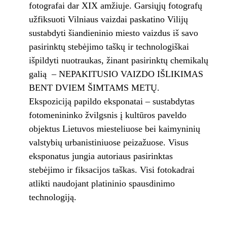
fotografai dar XIX amžiuje. Garsiųjų fotografų
užfiksuoti Vilniaus vaizdai paskatino Vilijų
sustabdyti šiandieninio miesto vaizdus iš savo
pasirinktų stebėjimo taškų ir technologiškai
išpildyti nuotraukas, žinant pasirinktų chemikalų
galią – NEPAKITUSIO VAIZDO IŠLIKIMAS
BENT DVIEM ŠIMTAMS METŲ.
Ekspoziciją papildo eksponatai – sustabdytas
fotomenininko žvilgsnis į kultūros paveldo
objektus Lietuvos miesteliuose bei kaimyninių
valstybių urbanistiniuose peizažuose. Visus
eksponatus jungia autoriaus pasirinktas
stebėjimo ir fiksacijos taškas. Visi fotokadrai
atlikti naudojant platininio spausdinimo
technologiją.