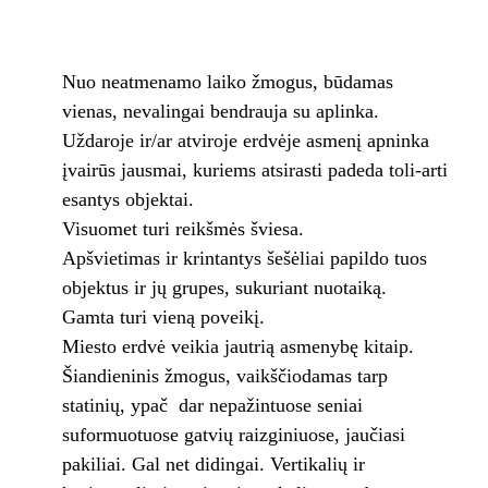
Nuo neatmenamo laiko žmogus, būdamas
vienas, nevalingai bendrauja su aplinka.
Uždaroje ir/ar atviroje erdvėje asmenį apninka
įvairūs jausmai, kuriems atsirasti padeda toli-arti
esantys objektai.
Visuomet turi reikšmės šviesa.
Apšvietimas ir krintantys šešėliai papildo tuos
objektus ir jų grupes, sukuriant nuotaiką.
Gamta turi vieną poveikį.
Miesto erdvė veikia jautrią asmenybę kitaip.
Šiandieninis žmogus, vaikščiodamas tarp
statinių, ypač dar nepažintuose seniai
suformuotuose gatvių raizginiuose, jaučiasi
pakiliai. Gal net didingai. Vertikalių ir