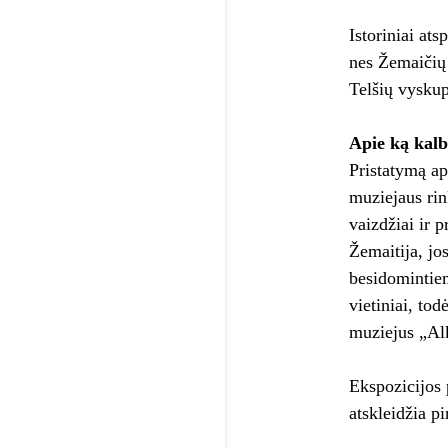
Istoriniai at
nes Žemaičių 
Telšių vyskup
Apie ką kalb
Pristatymą ap
muziejaus rin
vaizdžiai ir p
Žemaitija, jo
besidomintiem
vietiniai, to
muziejus „Alk
Ekspozicijos 
atskleidžia p