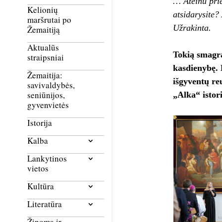
… Ateinu prie
Kelionių
atsidarysite?
maršrutai po
Užrakinta.
Žemaitiją
Aktualūs
Tokią smagr
straipsniai
kasdienybę. 
Žemaitija:
išgyventų re
savivaldybės,
seniūnijos,
„Alka“ istor
gyvenvietės
Istorija
Kalba
Lankytinos
vietos
Kultūra
Literatūra
Žinoma ir