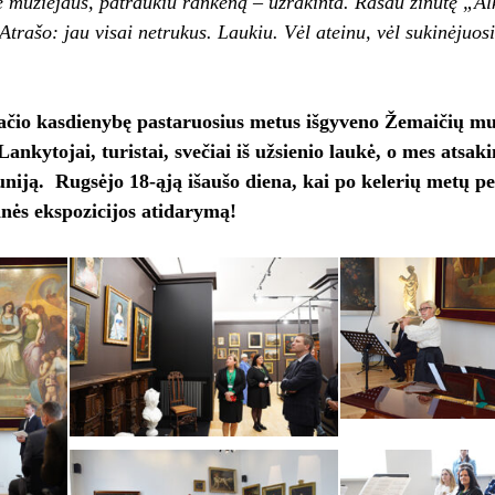
 muziejaus, patraukiu rankeną – užrakinta. Rašau žinutę „Al
 Atrašo: jau visai netrukus. Laukiu. Vėl ateinu, vėl sukinėjuo
ačio kasdienybę pastaruosius metus išgyveno Žemaičių mu
Lankytojai, turistai, svečiai iš užsienio laukė, o mes atsa
uniją. Rugsėjo 18-ąją išaušo diena, kai po kelerių metų 
inės ekspozicijos atidarymą!