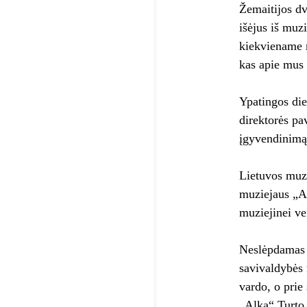
Žemaitijos dv
išėjus iš muzi
kiekviename m
kas apie mus
Ypatingos die
direktorės pa
įgyvendinimą,
Lietuvos muzi
muziejaus „Al
muziejinei vei
Neslėpdamas p
savivaldybės 
vardo, o prie
„Alka“ Turto 