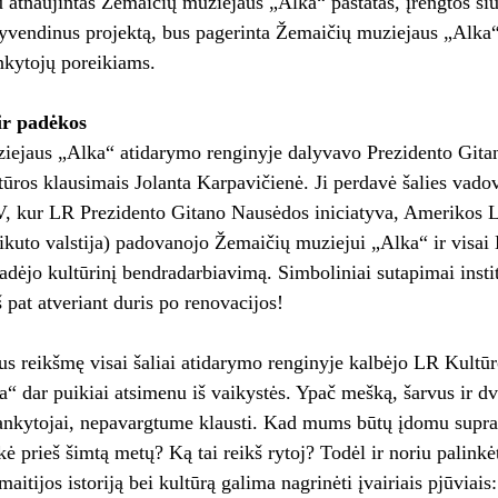
 atnaujintas Žemaičių muziejaus „Alka“ pastatas, įrengtos ši
yvendinus projektą, bus pagerinta Žemaičių muziejaus „Alka
ankytojų poreikiams.
ir padėkos
ejaus „Alka“ atidarymo renginyje dalyvavo Prezidento Gitano
tūros klausimais Jolanta Karpavičienė. Ji perdavė šalies vadov
V, kur LR Prezidento Gitano Nausėdos iniciatyva, Amerikos
kuto valstija) padovanojo Žemaičių muziejui „Alka“ ir visai Li
adėjo kultūrinį bendradarbiavimą. Simboliniai sutapimai inst
š pat atveriant duris po renovacijos!
s reikšmę visai šaliai atidarymo renginyje kalbėjo LR Kultū
“ dar puikiai atsimenu iš vaikystės. Ypač mešką, šarvus ir dv
ankytojai, nepavargtume klausti. Kad mums būtų įdomu suprast
kė prieš šimtą metų? Ką tai reikš rytoj? Todėl ir noriu palinkė
aitijos istoriją bei kultūrą galima nagrinėti įvairiais pjūviais