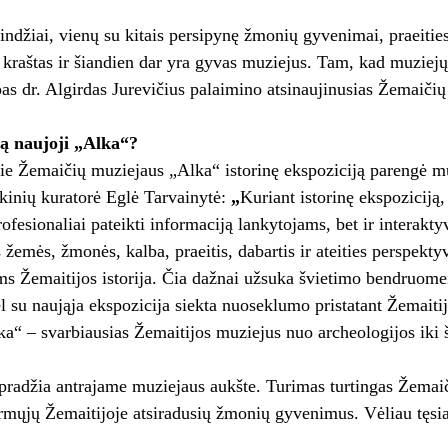
spindžiai, vienų su kitais persipynę žmonių gyvenimai, praeitie
kraštas ir šiandien dar yra gyvas muziejus. Tam, kad muziejų
as dr. Algirdas Jurevičius palaimino atsinaujinusias Žemaiči
ą naujoji „Alka“?
ie Žemaičių muziejaus „Alka“ istorinę ekspoziciją parengė mu
kinių kuratorė Eglė Tarvainytė:
„
Kuriant istorinę ekspoziciją, 
rofesionaliai pateikti informaciją lankytojams, bet ir interakty
s žemės, žmonės, kalba, praeitis, dabartis ir ateities perspekt
s Žemaitijos istorija. Čia dažnai užsuka švietimo bendruomenė
dėl su naująja ekspozicija siekta nuoseklumo pristatant Žemaiti
a“ – svarbiausias Žemaitijos muziejus nuo archeologijos iki 
pradžia antrajame muziejaus aukšte. Turimas turtingas Žemai
irmųjų Žemaitijoje atsiradusių žmonių gyvenimus. Vėliau tęsia