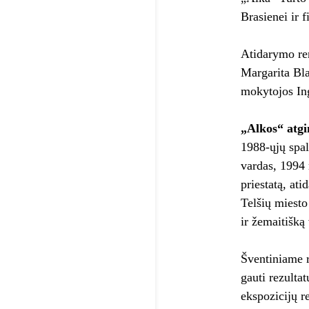
Brasienei ir 
Atidarymo ren
Margarita Bl
mokytojos Ing
„Alkos“ atg
1988-ųjų spal
vardas, 1994 
priestatą, at
Telšių miesto
ir žemaitišką 
Šventiniame r
gauti rezulta
ekspozicijų 