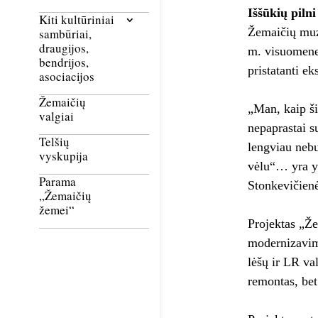
Iššūkių pilni
Kiti kultūriniai
Žemaičių muzi
sambūriai,
draugijos,
m. visuomenei
bendrijos,
pristatanti e
asociacijos
Žemaičių
„Man, kaip ši
valgiai
nepaprastai s
Telšių
lengviau nebu
vyskupija
vėlu“… yra yp
Parama
Stonkevičien
„Žemaičių
žemei“
Projektas „Ž
modernizavima
lėšų ir LR va
remontas, bet