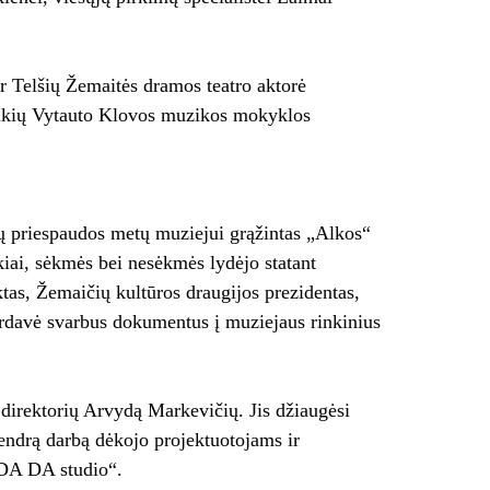
ir Telšių Žemaitės dramos teatro aktorė
eikių Vytauto Klovos muzikos mokyklos
gų priespaudos metų muziejui grąžintas „Alkos“
kiai, sėkmės bei nesėkmės lydėjo statant
ktas, Žemaičių kultūros draugijos prezidentas,
perdavė svarbus dokumentus į muziejaus rinkinius
direktorių Arvydą Markevičių. Jis džiaugėsi
 bendrą darbą dėkojo projektuotojams ir
 DA DA studio“.