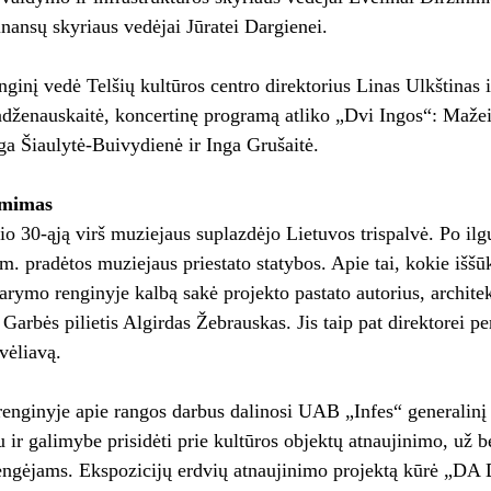
finansų skyriaus vedėjai Jūratei Dargienei.
ginį vedė Telšių kultūros centro direktorius Linas Ulkštinas 
adženauskaitė, koncertinę programą atliko „Dvi Ingos“: Maž
a Šiaulytė-Buivydienė ir Inga Grušaitė.
imimas
io 30-ąją virš muziejaus suplazdėjo Lietuvos trispalvė. Po il
m. pradėtos muziejaus priestato statybos. Apie tai, kokie iššū
idarymo renginyje kalbą sakė projekto pastato autorius, archite
 Garbės pilietis Algirdas Žebrauskas. Jis taip pat direktorei 
vėliavą.
enginyje apie rangos darbus dalinosi UAB „Infes“ generalinį 
tu ir galimybe prisidėti prie kultūros objektų atnaujinimo, už
rengėjams. Ekspozicijų erdvių atnaujinimo projektą kūrė „DA