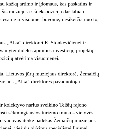
sau kažką artimo ir įdomaus, kas paskatins ir
 šis muziejus ir ši ekspozicija dar labiau
s esame ir visuomet buvome, nesikeičia nuo to,
us „Alka“ direktorei E. Stonkevičienei ir
vainytei didelės apimties investicijų projektų
pozicijų atvėrimą visuomenei.
a, Lietuvos jūrų muziejaus direktorė, Žemaičių
ziejaus „Alka“ direktorės pavaduotojai
 kolektyvo narius sveikino Telšių rajono
sti sėkmingiausios turizmo traukos vietovės
jono vadovas įteikė padėkas Žemaičių muziejaus
ienei, viešųjų pirkimų specialistei Laimai