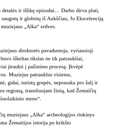
s detalės ir išlikę epizodai… Darbo dirva plati,
 saugotų ir globotų iš Aukščiau, Jo Ekscelenciją
ų muziejaus „Alka“ erdves.
ziejaus direktorės pavaduotoja, vyriausioji
buvo iškeltas tikslas ne tik patraukliai,
viai įtraukti į pažinimo procesą. Įkvėpė
yvos. Muziejus patrauklus visiems,
, gidai, turistų grupės, neprasuka pro šalį ir
jos regioną, transliuojant žinią, kad Žemaičių
šiuolaikinio meno“.
čių muziejaus „Alka“ archeologijos rinkinys
ma Žemaitijos istorija po krikšto