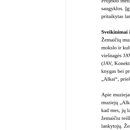
Projekto metu
saugyklos. Įg
pritaikytas l
Sveikinimai 
Žemaičių muzi
mokslo ir kul
viešnagės JA
(JAV, Konekti
knygas bei pr
„Alkai“, prie
Apie muziejau
muziejų „Alka
kad mes, jų l
žemaičiu reiš
lankytojų. Žem