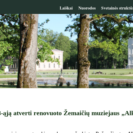
Laiškai
Nuorodos
Svetainės struktū
-ąją atverti renovuoto Žemaičių muziejaus „Al