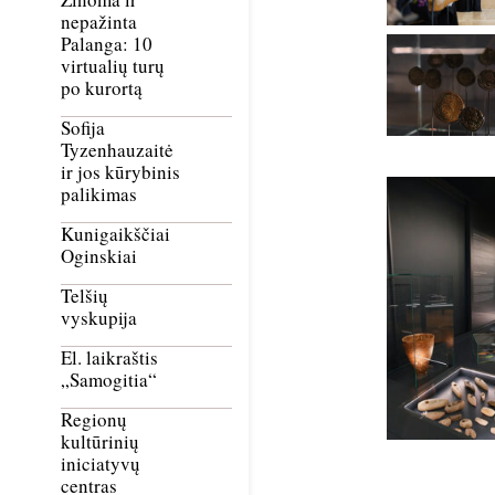
nepažinta
Palanga: 10
virtualių turų
po kurortą
Sofija
Tyzenhauzaitė
ir jos kūrybinis
palikimas
Kunigaikščiai
Oginskiai
Telšių
vyskupija
El. laikraštis
„Samogitia“
Regionų
kultūrinių
iniciatyvų
centras