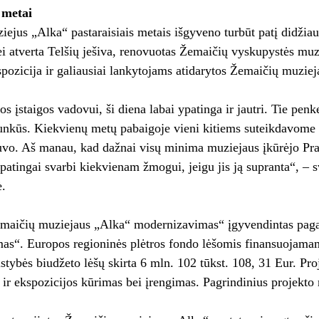
 metai
ejus „Alka“ pastaraisiais metais išgyveno turbūt patį didžia
 atverta Telšių ješiva, renovuotas Žemaičių vyskupystės muzi
kspozicija ir galiausiai lankytojams atidarytos Žemaičių muzie
os įstaigos vadovui, ši diena labai ypatinga ir jautri. Tie pe
unkūs. Kiekvienų metų pabaigoje vieni kitiems suteikdavome vi
vo. Aš manau, kad dažnai visų minima muziejaus įkūrėjo Pran
atingai svarbi kiekvienam žmogui, jeigu jis ją supranta“, – 
ė.
emaičių muziejaus „Alka“ modernizavimas“ įgyvendintas pagal
s“. Europos regioninės plėtros fondo lėšomis finansuojamam 
lstybės biudžeto lėšų skirta 6 mln. 102 tūkst. 108, 31 Eur. Pro
 ir ekspozicijos kūrimas bei įrengimas. Pagrindinius projekt