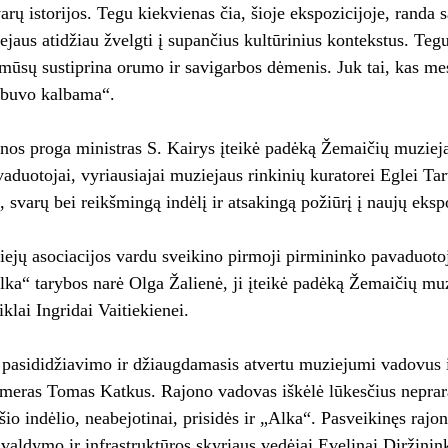
arų istorijos. Tegu kiekvienas čia, šioje ekspozicijoje, randa 
ejaus atidžiau žvelgti į supančius kultūrinius kontekstus. Tegu
ūsų sustiprina orumo ir savigarbos dėmenis. Juk tai, kas me
 buvo kalbama“.
nos proga ministras S. Kairys įteikė padėką Žemaičių muzieja
vaduotojai, vyriausiajai muziejaus rinkinių kuratorei Eglei Tar
 svarų bei reikšmingą indėlį ir atsakingą požiūrį į naujų eks
ejų asociacijos vardu sveikino pirmoji pirmininko pavaduotoj
ka“ tarybos narė Olga Žalienė, ji įteikė padėką Žemaičių mu
klai Ingridai Vaitiekienei.
asididžiavimo ir džiaugdamasis atvertu muziejumi vadovus ir
meras Tomas Katkus. Rajono vadovas iškėlė lūkesčius neprara
 šio indėlio, neabejotinai, prisidės ir „Alka“. Pasveikinęs ra
valdymo ir infrastruktūros skyriaus vedėjai Evelinai Diržinink