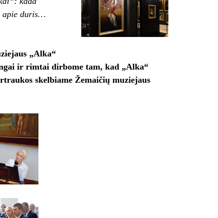
kai“: kada
si apie duris…
ziejaus „Alka“
kingai ir rimtai dirbome tam, kad „Alka“
pertraukos skelbiame Žemaičių muziejaus