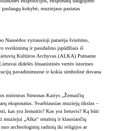
uolaikinės ekspozicijos, eksponatų saugojimo
“ paslaugų kokybė, muziejaus pastatas
 Nausėdos vyriausioji patarėja švietimo,
o sveikinimą ir pasidalino įspūdžiais iš
 Lietuvių Kultūros Archyvas (ALKA) Putname
etuvai didelės lituanistinės vertės istorines
itucijų pavadinimuose ir kokia simbolinė dovana
ros ministras Simonas Kairys „Žemaičių
arų eksponatus. Svarbiausias muziejų tikslas –
i, kas yra žemaitis? Kas yra lietuvis? Ką būti
ti muziejui „Alka“ smalsių ir klausiančių
: nuo archeologinių radinių iki religijos ar