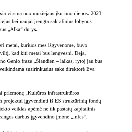
usią virsmą nuo muziejaus įkūrimo dienos: 2023
ejus bei naujai įrengta sakralinius lobynus
jaus „Alka“ durys.
nkeri metai, kuriuos mes išgyvenome, buvo
ltį, kad kiti metai bus lengvesni. Deja,
o Genio frazė „Šiandien – laikas, rytoj jau bus
sveikindama susirinkusius sakė direktorė Eva
 priemonę „Kultūros infrastruktūros
projektui įgyvendinti iš ES struktūrinių fondų
jekto veiklas apėmė ne tik pastatų kapitalinis
o rangos darbus įgyvendino įmonė „Infes“.