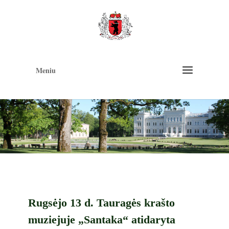
Op
too
Meniu
Rugsėjo 13 d. Tauragės krašto
muziejuje „Santaka“ atidaryta