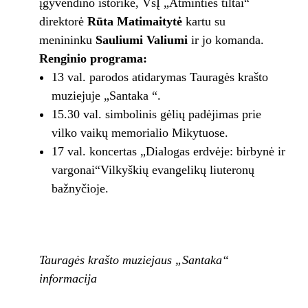
įgyvendino istorikė, VšĮ „Atminties tiltai“
direktorė
Rūta Matimaitytė
kartu su
menininku
Sauliumi Valiumi
ir jo komanda.
Renginio programa:
13 val. parodos atidarymas Tauragės krašto
muziejuje „Santaka “.
15.30 val. simbolinis gėlių padėjimas prie
vilko vaikų memorialio Mikytuose.
17 val. koncertas „Dialogas erdvėje: birbynė ir
vargonai“Vilkyškių evangelikų liuteronų
bažnyčioje.
Tauragės krašto muziejaus „Santaka“
informacija