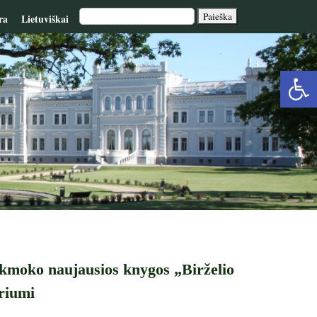
ra
Lietuviškai
Op
too
kmoko naujausios knygos „Birželio
oriumi