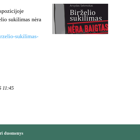
spozicijoje
io sukilimas nėra
rzelio-sukilimas-
5 11:45
ri duomenys