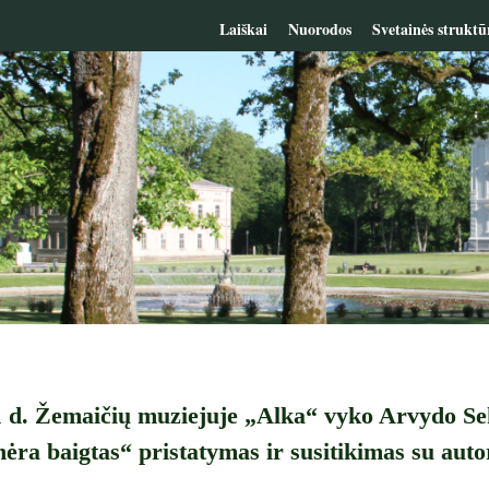
Laiškai
Nuorodos
Svetainės struktū
1 d. Žemaičių muziejuje „Alka“ vyko Arvydo Se
nėra baigtas“ pristatymas ir susitikimas su aut