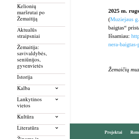
Kelionių
2025 m. rug
maršrutai po
Žemaitiją
(
Muziejaus g.
baigtas“ pris
Aktualūs
straipsniai
Išsamiau:
htt
nera-baigtas-
Žemaitija:
savivaldybės,
seniūnijos,
gyvenvietės
Žemaičių muz
Istorija
Kalba
Lankytinos
vietos
Kultūra
Literatūra
Projektai
Rem
Žinoma ir