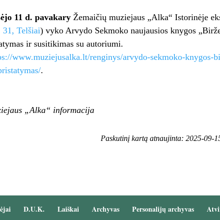
sėjo 11 d. pavakary
Žemaičių muziejaus „Alka“ Istorinėje ek
 31, Telšiai
) vyko Arvydo Sekmoko naujausios knygos „Biržel
tatymas ir susitikimas su autoriumi.
ps://www.muziejusalka.lt/renginys/arvydo-sekmoko-knygos-bi
pristatymas/
.
iejaus „Alka“ informacija
Paskutinį kartą atnaujinta: 2025-09-1
ėjai
D.U.K.
Laiškai
Archyvas
Personalijų archyvas
Atvi