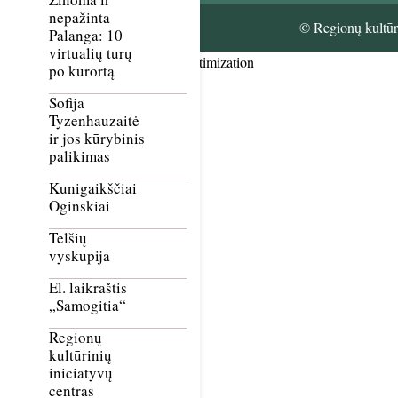
nepažinta
© Regionų kultūri
Palanga: 10
virtualių turų
Smush Image Compression and Optimization
po kurortą
Sofija
Tyzenhauzaitė
ir jos kūrybinis
palikimas
Kunigaikščiai
Oginskiai
Telšių
vyskupija
El. laikraštis
„Samogitia“
Regionų
kultūrinių
iniciatyvų
centras