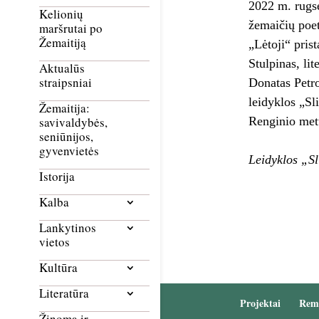
2022 m. rugsė
Kelionių
žemaičių poet
maršrutai po
Žemaitiją
„Lėtoji“ pris
Stulpinas, lit
Aktualūs
straipsniai
Donatas Petro
leidyklos „Sl
Žemaitija:
Renginio metu
savivaldybės,
seniūnijos,
gyvenvietės
Leidyklos „Sl
Istorija
Kalba
Lankytinos
vietos
Kultūra
Literatūra
Projektai
Rem
Žinoma ir