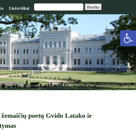
ra
Lietuviškai
Op
too
– žemaičių poetų Gvido Latako ir
atymas