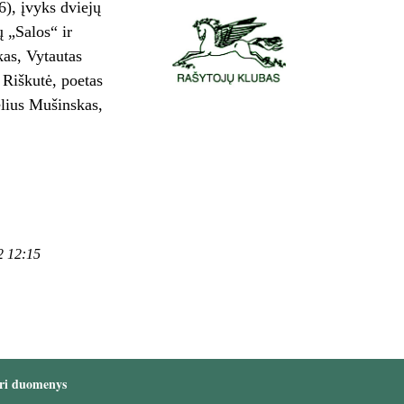
6), įvyks dviejų
 „Salos“ ir
kas, Vytautas
a Riškutė, poetas
elius Mušinskas,
2 12:15
ri duomenys