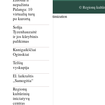
nepažinta
© Regionų kultūri
Palanga: 10
virtualių turų
Smush Image Compression and Optimization
po kurortą
Sofija
Tyzenhauzaitė
ir jos kūrybinis
palikimas
Kunigaikščiai
Oginskiai
Telšių
vyskupija
El. laikraštis
„Samogitia“
Regionų
kultūrinių
iniciatyvų
centras