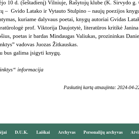
jo 10 d. (šeštadienį) Vilniuje, Rašytojų klube (K. Sirvydo g. 
ų – Gvido Latako ir Vytauto Stulpino – naujų poezijos knygų
tatymas, kuriame dalyvaus poetai, knygų autoriai Gvidas Lata
eratūrologė prof. Viktorija Daujotytė, literatūros kritikė Janin
šius, poetas ir bardas Mindaugas Valiukas, prozininkas Dani
inktys” vadovas Juozas Žitkauskas.
 bus galima įsigyti knygų.
inktys“ informacija
Paskutinį kartą atnaujinta: 2024-04-2
ėjai
D.U.K.
Laiškai
Archyvas
Personalijų archyvas
Atvi