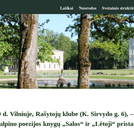
Laiškai
Nuorodos
Svetainės struktū
 d. Vilniuje, Rašytojų klube (K. Sirvydo g. 6), 
ulpino poezijos knygų „Salos“ ir „Lėtoji“ prist