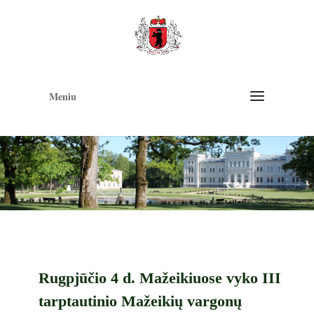
Op
too
Meniu
Rugpjūčio 4 d. Mažeikiuose vyko III
tarptautinio Mažeikių vargonų