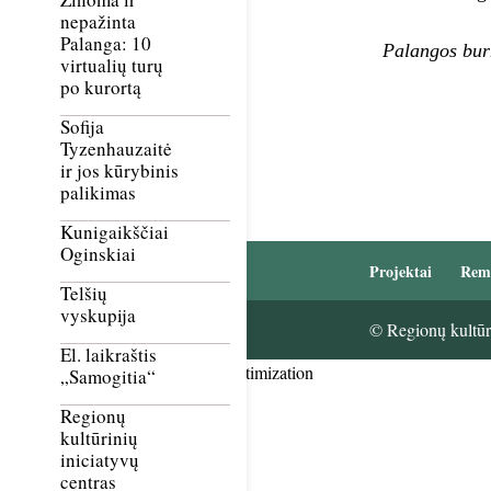
nepažinta
Palanga: 10
Palangos bur
virtualių turų
po kurortą
Sofija
Tyzenhauzaitė
ir jos kūrybinis
palikimas
Kunigaikščiai
Oginskiai
Projektai
Rem
Telšių
vyskupija
© Regionų kultūri
El. laikraštis
Smush Image Compression and Optimization
„Samogitia“
Regionų
kultūrinių
iniciatyvų
centras