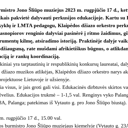
mistro Jono Šliūpo muziejus 2023 m. rugpjūčio 17 d., ketv
ikais pakvietė dalyvauti perkusijos edukacijoje. Kartu su
yklų ir LMTA pedagogu, Klaipėdos džiazo orkestro perk
asnopiorov renginio dalyviai pasinėrė į ritmo žaidimus, gil
trumentų kilmę, atsiradimo istoriją. Praktinėje dalyje vaik
žiaugsmą, rate mušdami afrikietiškus būgnus, o atlikdam
aciją ir rankų koordinaciją.
niai yra tarptautinių ir respublikinių konkursų laureatai, da
džiazo muzikos atlikėjas, Klaipėdos džiazo orkestro narys ak
projektuose Lietuvoje ir užsienyje.
a visus, ir jais groti gali visi. Edukacinės dirbtuvės skirtos 
tėvelius. Edukacijos trukmė – 1-1,5 val. Renginys vyko Pala
3A, Palanga; patekimas iš Vytauto g. pro Jono Šliūpo biustą).
. rugpjūčio 17 d., 15.00 val.
s burmistro Jono Šliūpo muziejaus kiemelyje (Vytauto g. 23