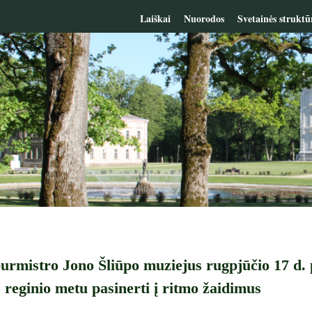
Laiškai
Nuorodos
Svetainės struktū
urmistro Jono Šliūpo muziejus rugpjūčio 17 d. p
 reginio metu pasinerti į ritmo žaidimus