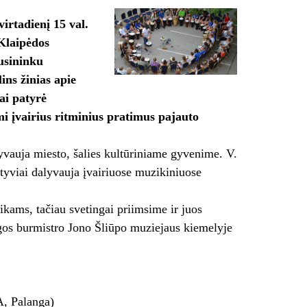
irtadienį 15 val.
 Klaipėdos
usininku
ins žinias apie
ai patyrė
i įvairius ritminius pratimus pajauto
lyvauja miesto, šalies kultūriniame gyvenime. V.
tyviai dalyvauja įvairiuose muzikiniuose
vaikams, tačiau svetingai priimsime ir juos
ngos burmistro Jono Šliūpo muziejaus kiemelyje
A, Palanga)