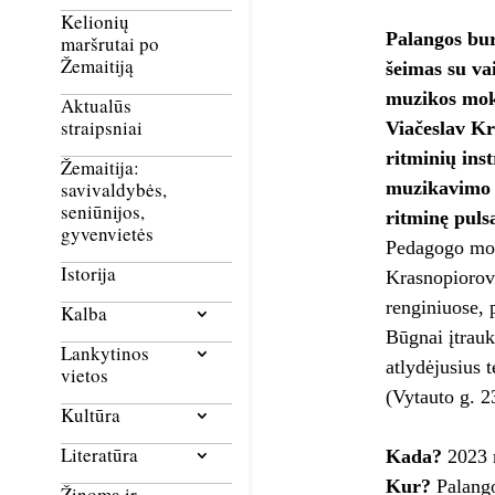
Kelionių
Palangos bur
maršrutai po
Žemaitiją
šeimas su va
muzikos mok
Aktualūs
straipsniai
Viačeslav Kr
ritminių ins
Žemaitija:
muzikavimo d
savivaldybės,
seniūnijos,
ritminę puls
gyvenvietės
Pedagogo moki
Istorija
Krasnopiorov 
renginiuose, 
Kalba
Būgnai įtrauki
Lankytinos
atlydėjusius 
vietos
(Vytauto g. 2
Kultūra
Literatūra
Kada?
2023 m
Kur?
Palango
Žinoma ir