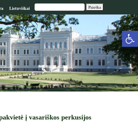
ra
Lietuviškai
Op
too
akvietė į vasariškos perkusijos