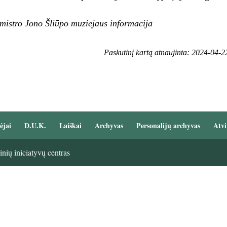
mistro Jono Šliūpo muziejaus informacija
Paskutinį kartą atnaujinta: 2024-04-2
ėjai
D.U.K.
Laiškai
Archyvas
Personalijų archyvas
Atvi
nių iniciatyvų centras