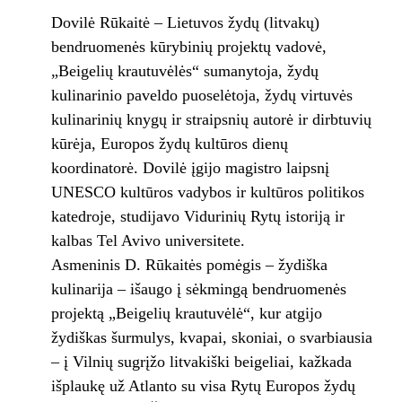
Dovilė Rūkaitė – Lietuvos žydų (litvakų)
bendruomenės kūrybinių projektų vadovė,
„Beigelių krautuvėlės“ sumanytoja, žydų
kulinarinio paveldo puoselėtoja, žydų virtuvės
kulinarinių knygų ir straipsnių autorė ir dirbtuvių
kūrėja, Europos žydų kultūros dienų
koordinatorė. Dovilė įgijo magistro laipsnį
UNESCO kultūros vadybos ir kultūros politikos
katedroje, studijavo Vidurinių Rytų istoriją ir
kalbas Tel Avivo universitete.
Asmeninis D. Rūkaitės pomėgis – žydiška
kulinarija – išaugo į sėkmingą bendruomenės
projektą „Beigelių krautuvėlė“, kur atgijo
žydiškas šurmulys, kvapai, skoniai, o svarbiausia
– į Vilnių sugrįžo litvakiški beigeliai, kažkada
išplaukę už Atlanto su visa Rytų Europos žydų