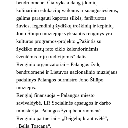
bendruomene. Čia vyksta daug įdomių
kulinarinių edukacijų vaikams ir suaugusiesiems,
galima paragauti kapotos silkės, farširuotos
žuvies, legendinių žydiškų troškinių ir kepinių.
Jono Šliūpo muziejuje vyksiantis renginys yra
kultūros programos-projekto „Pažintis su
žydiško metų rato ciklo kalendorinėmis
šventėmis ir jų tradicijomis“ dalis.
Renginio organizatoriai – Palangos žydų
bendruomenė ir Lietuvos nacionalinio muziejaus
padalinys Palangos burmistro Jono Šliūpo
muziejus.
Renginį finansuoja – Palangos miesto
savivaldybė, LR Socialinės apsaugos ir darbo
ministerija, Palangos žydų bendruomenė.
Renginio partneriai – „Beigelių krautuvėlė“,
„Bella Toscana“.