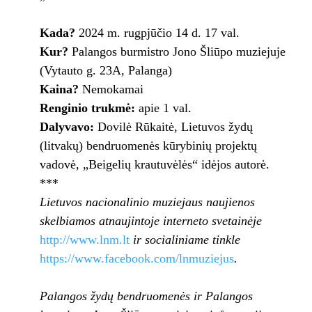
Kada?
2024 m. rugpjūčio 14 d. 17 val.
Kur?
Palangos burmistro Jono Šliūpo muziejuje
(Vytauto g. 23A, Palanga)
Kaina?
Nemokamai
Renginio trukmė:
apie 1 val.
Dalyvavo:
Dovilė Rūkaitė, Lietuvos žydų
(litvakų) bendruomenės kūrybinių projektų
vadovė, „Beigelių krautuvėlės“ idėjos autorė.
***
Lietuvos nacionalinio muziejaus naujienos
skelbiamos
atnaujintoje interneto svetainėje
http://www.lnm.lt
ir
socialiniame tinkle
https://www.facebook.com/lnmuziejus
.
Palangos
žydų bendruomenės ir Palangos