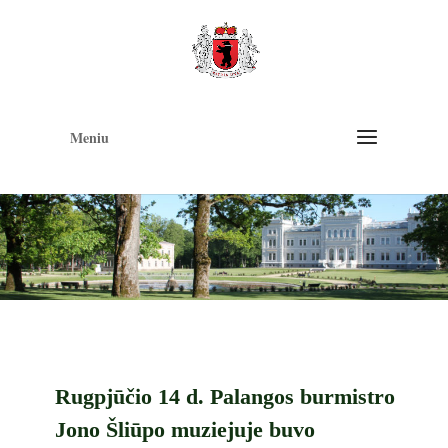
Op
too
Meniu
Rugpjūčio 14 d. Palangos burmistro
Jono Šliūpo muziejuje buvo