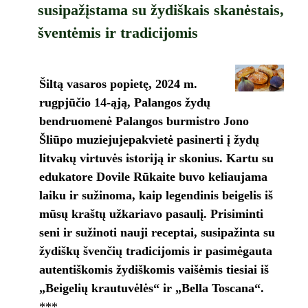
susipažįstama su žydiškais skanėstais,
šventėmis ir tradicijomis
Šiltą vasaros popietę, 2024 m.
rugpjūčio 14-ąją, Palangos žydų
bendruomenė Palangos burmistro Jono
Šliūpo muziejujepakvietė pasinerti į žydų
litvakų virtuvės istoriją ir skonius. Kartu su
edukatore Dovile Rūkaite buvo keliaujama
laiku ir sužinoma, kaip legendinis beigelis iš
mūsų kraštų užkariavo pasaulį. Prisiminti
seni ir sužinoti nauji receptai, susipažinta su
žydiškų švenčių tradicijomis ir pasimėgauta
autentiškomis žydiškomis vaišėmis tiesiai iš
„Beigelių krautuvėlės“ ir „Bella Toscana“.
***