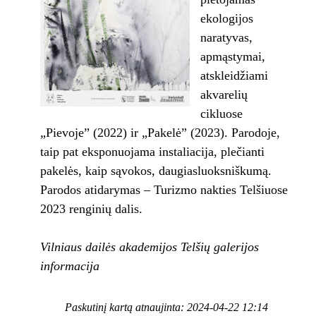
ekologijos
naratyvas,
apmąstymai,
atskleidžiami
akvarelių
cikluose
„Pievoje” (2022) ir „Pakelė” (2023). Parodoje,
taip pat eksponuojama instaliacija, plečianti
pakelės, kaip sąvokos, daugiasluoksniškumą.
Parodos atidarymas – Turizmo nakties Telšiuose
2023 renginių dalis.
Vilniaus dailės akademijos Telšių galerijos
informacija
Paskutinį kartą atnaujinta: 2024-04-22 12:14