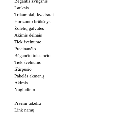
Bėgantis žvilgsnis
Laukais
Trikampiai, kvadratai
Horizonto brūkšnys
Žolelių galvutės
Akimis delnais
Tiek švelnumo
Praeinančio
Bėgančio tolstančio
Tiek švelnumo
Ištirpusio
Pakelės akmenų
Akimis
Nugludinto
Praeini takeliu
Link namų