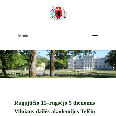
Op
too
Meniu
Rugpjūčio 11–rugsėjo 5 dienomis
Vilniaus dailės akademijos Telšių