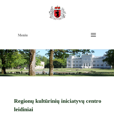
Op
too
Meniu
Regionų kultūrinių iniciatyvų centro
leidiniai