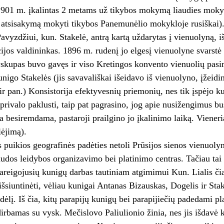
1901 m. įkalintas 2 metams už tikybos mokymą liaudies mokyk
 atsisakymą mokyti tikybos Panemunėlio mokykloje rusiškai). 
avyzdžiui, kun. Stakelė, antrą kartą uždarytas į vienuolyną, iš
cijos valdininkas. 1896 m. rudenį jo elgesį vienuolyne svarstė 
yskupas buvo gavęs ir viso Kretingos konvento vienuolių pas
unigo Stakelės (jis savavališkai išeidavo iš vienuolyno, įžeid
ir pan.) Konsistorija efektyvesnių priemonių, nes tik įspėjo k
 privalo paklusti, taip pat pagrasino, jog apie nusižengimus bu
ja besiremdama, pastaroji prailgino jo įkalinimo laiką. Vieneri
ėjimą).
 puikios geografinės padėties netoli Prūsijos sienos vienuol
audos leidybos organizavimo bei platinimo centras. Tačiau tai
ipareigojusių kunigų darbas tautiniam atgimimui Kun. Lialis či
 išsiuntinėti, vėliau kunigai Antanas Bizauskas, Dogelis ir St
ndėlį. Iš čia, kitų parapijų kunigų bei parapijiečių padedami p
irbamas su vysk. Mečislovo Paliulionio žinia, nes jis išdavė k