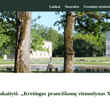
Laiškai
Nuorodos
Svetainės struktū
kaitytė. „Kretingos pranciškonų vienuolynas X