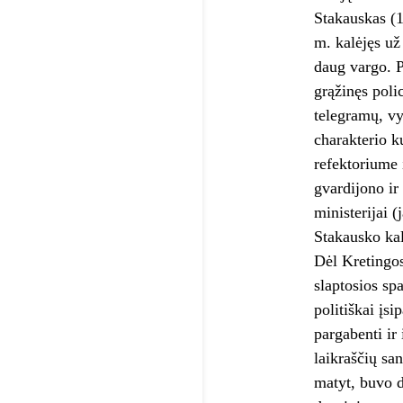
Stakauskas (
m. kalėjęs už
daug vargo. P
grąžinęs poli
telegramų, v
charakterio k
refektoriume 
gvardijono ir
ministerijai (
Stakausko kal
Dėl Kretingos
slaptosios sp
politiškai įs
pargabenti ir
laikraščių sa
matyt, buvo d