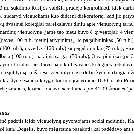
3 m. sukilimo Rusijos valdžia pradėjo kontroliuoti, kiek darb
 y. sudaryti vienuoliams kuo didesnį diskomfortą, kad jie patys
kų dvasinei kolegijai pareikalavus žinių apie vienuolynų tarn
nardinų vienuolyne (jame tuo metu buvo 8 gyventojai: 4 vienuo
 (gavęs 100 rub. metinį atlyginimą), jo pagalbininkas (50 rub.)
(100 rub.), ūkvedys (120 rub.) su pagalbininku (75 rub.), virėj
lbėja (100 rub.), naktinis sargas (50 rub.), 3 varpininkai (po 3
yra oficialūs, nes buvo pateikti Dvasinės kolegijos reikalavim
tų užpildymą, o iš tiesų vienuolynuose dirbo žymiai daugiau
ankraštyne esančia knyga, kurioje įrašyti nuo 1880 m. iki Pir
irbę žmonės, kasmet būdavo samdoma apie 34-39 žmonės (pata
uitis
inė padėtis leido vienuolynų gyventojams sočiai maitintis. K
šė kun. Dogelis, buvo mėgstama pasakoti: kai padėdavo ant st