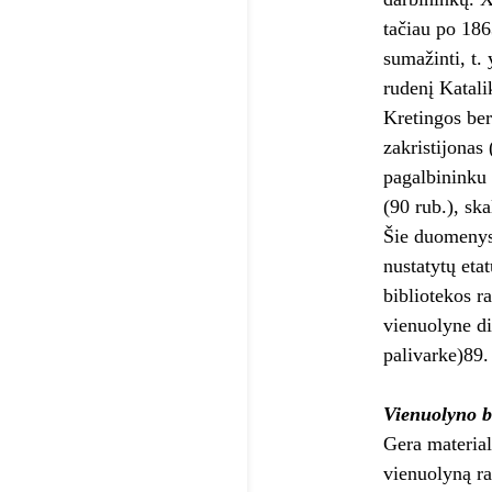
tačiau po 186
sumažinti, t.
rudenį Katali
Kretingos ber
zakristijonas
pagalbininku 
(90 rub.), ska
Šie duomenys 
nustatytų eta
bibliotekos r
vienuolyne d
palivarke)89.
Vienuolyno b
Gera material
vienuolyną ra