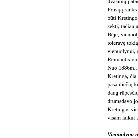
dvasinių pata
Prūsiją rankr
būti Kretingo
sekti, tačiau 
Beje, vienuol
toleravę toki
vienuolynui, 
Remiantis vie
Nuo 1886m., u
Kretingą, čia
pasauliečių k
daug rūpesčių
drumsdavo jo 
Kretingos vie
visam laikui u
Vienuolyno m