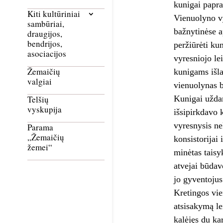
kunigai papra
Kiti kultūriniai
Vienuolyno vy
sambūriai,
bažnytinėse a
draugijos,
bendrijos,
peržiūrėti ku
asociacijos
vyresniojo lei
Žemaičių
kunigams išl
valgiai
vienuolynas bu
Kunigai uždar
Telšių
vyskupija
išsipirkdavo 
vyresnysis ne
Parama
„Žemaičių
konsistorijai 
žemei“
minėtas taisy
atvejai būdav
jo gyventojus
Kretingos vie
atsisakymą le
kalėjęs du ka