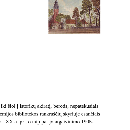
iki šiol į istorikų akiratį, berods, nepatekusiais
mijos bibliotekos rankraščių skyriuje esančiais
.–XX a. pr., o taip pat jo atgaivinimo 1905-