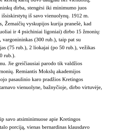
ininkų dirba, stengėsi iki minimumo juos
 išsiskirstytų iš savo vienuolynų. 1912 m.
us, Žemaičių vyskupijos kurija pranešė, kad
liai ir 4 psichiniai ligoniai) dirbo 15 žmonių:
, vargonininkas (300 rub.), taip pat su
as (75 rub.), 2 liokajai (po 50 rub.), vežikas
0 rub.).
u. Jie greičiausiai parodo tik valdžios
 žmonių. Remiantis Mokslų akademijos
mojo pasaulinio karo pradžios Kretingos
rnavo vienuolyne, bažnyčioje, dirbo virtuvėje,
aip savo atsiminimuose apie Kretingos
alo porciją, vienas bernardinas klausdavo