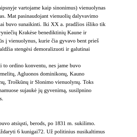
raipsnyje vartojame kaip sinonimus) vienuolynas
ijas. Mat pasinaudojant vienuolių dalyvavimo
i buvo sunaikinti. Iki XX a. pradžios išliko tik
ryniečių Krakėse benediktinių Kaune ir
ūs į vienuolynus, kurie čia gyvavo bent prieš
džia stengėsi demoralizuoti ir galutinai
ti to ordino konventu, nes jame buvo
karmelitų, Agluonos dominikonų, Kauno
vėnų, Troškūnų ir Slonimo vienuolynų. Toks
e namuose sujaukė jų gyvenimą, susilpnino
s.
buvo atsiųsti, berods, po 1831 m. sukilimo.
ždaryti 6 kunigai72. Už politinius nusikaltimus