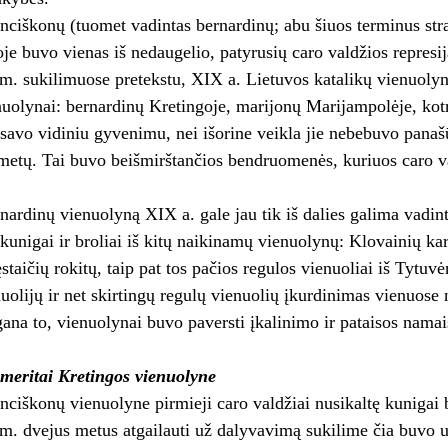
nciškonų (tuomet vadintas bernardinų; abu šiuos terminus st
je buvo vienas iš nedaugelio, patyrusių caro valdžios repres
m. sukilimuose pretekstu, XIX a. Lietuvos katalikų vienuolyna
nuolynai: bernardinų Kretingoje, marijonų Marijampolėje, kot
 savo vidiniu gyvenimu, nei išorine veikla jie nebebuvo panaš
metų. Tai buvo beišmirštančios bendruomenės, kuriuos caro val
nardinų vienuolyną XIX a. gale jau tik iš dalies galima vadin
kunigai ir broliai iš kitų naikinamų vienuolynų: Klovainių 
staičių rokitų, taip pat tos pačios regulos vienuoliai iš Tytu
nuolijų ir net skirtingų regulų vienuolių įkurdinimas vienuos
ana to, vienuolynai buvo paversti įkalinimo ir pataisos namai
emeritai Kretingos vienuolyne
nciškonų vienuolyne pirmieji caro valdžiai nusikaltę kunigai 
m. dvejus metus atgailauti už dalyvavimą sukilime čia buvo u