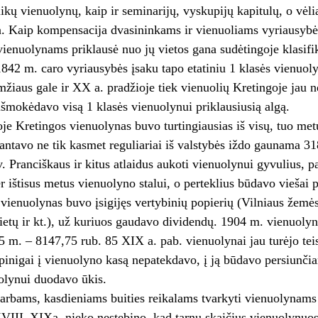
ikų vienuolynų, kaip ir seminarijų, vyskupijų kapitulų, o vėl
a. Kaip kompensacija dvasininkams ir vienuoliams vyriausybė 
vienuolynams priklausė nuo jų vietos gana sudėtingoje klasifik
842 m. caro vyriausybės įsaku tapo etatiniu 1 klasės vienuol
mžiaus gale ir XX a. pradžioje tiek vienuolių Kretingoje jau n
išmokėdavo visą 1 klasės vienuolynui priklausiusią algą.
je Kretingos vienuolynas buvo turtingiausias iš visų, tuo met
antavo ne tik kasmet reguliariai iš valstybės iždo gaunama 318
v. Pranciškaus ir kitus atlaidus aukoti vienuolynui gyvulius, pa
 ištisus metus vienuolyno stalui, o perteklius būdavo viešai
 vienuolynas buvo įsigijęs vertybinių popierių (Vilniaus žemės
ietų ir kt.), už kuriuos gaudavo dividendų. 1904 m. vienuoly
5 m. – 8147,75 rub. 85 XIX a. pab. vienuolynai jau turėjo teis
 pinigai į vienuolyno kasą nepatekdavo, į ją būdavo persiunči
olynui duodavo ūkis.
arbams, kasdieniams buities reikalams tvarkyti vienuolynams
VIII–XIXa. nieko nestebino, kad tarnų skaičius vienuolynuose