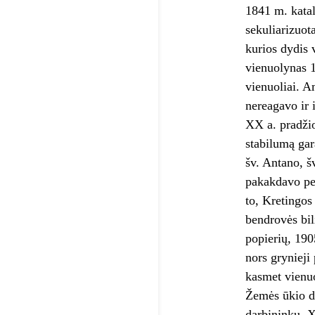
1841 m. katal
sekuliarizuot
kurios dydis 
vienuolynas 1
vienuoliai. A
nereagavo ir 
XX a. pradžio
stabilumą gar
šv. Antano, š
pakakdavo per
to, Kretingos
bendrovės bil
popierių, 190
nors grynieji
kasmet vienu
Žemės ūkio d
darbininkų. X