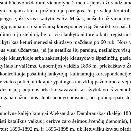
stai būdavo uždaromi vienuolyne 2 metus jiems uždraudžiama 
resniajam atiteko prižiūrėtojo pareigos. Jis privalėjo kontrol
peigose, išskyrus skaitytines Šv. Mišias, neišeitų už vienuol
nigų gaunamą ir siunčiamą korespondenciją. Susitikti su pašal
dimu ir jo stebimi, be to, visi lankytojai turėjo būti įregistru
aikyti kas keturi mėnesiai skirdavo maždaug po 60 rub. Nors
s visai uždarytas, jei jie neatliks šių pareigų, nesilaikys visų
oje klausykloje arba zakristijoje klausydavo išpažinčių, pasla
kyšiais ir vaišėms. Gubernijos valdžia 1898 m. priekaištavo 
kontroliuoja pašalinių lankytojų, kalinamųjų korespondencijos
ir vietos policijai tik apie ypatingus taisyklių pažeidimo atvej
kles ir jų įspėjimus arba kai savavališkai išvykdavo iš vienuol
o gana dažni, juos slėpti nebuvo prasmės, nes policija pati st
.
nuolyne kalėjo kunigai Aleksandras Dambrauskas (kalėjo 1889
isti katalikus vaikus į cerkvę caro šeimos švenčių dienomis), F
rtus: 1890-1892 m. ir 1895-1898 m. už lietuviškų knygų plati