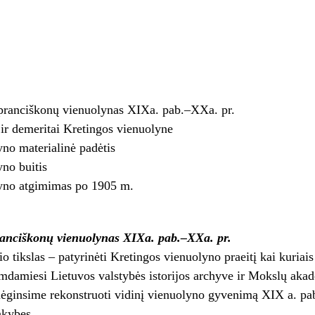
pranciškonų vienuolynas XIXa. pab.–XXa. pr.
 ir demeritai Kretingos vienuolyne
no materialinė padėtis
no buitis
yno atgimimas po 1905 m.
anciškonų vienuolynas XIXa. pab.–XXa. pr.
io tikslas – patyrinėti Kretingos vienuolyno praeitį kai kuriais 
mdamiesi Lietuvos valstybės istorijos archyve ir Mokslų akade
mėginsime rekonstruoti vidinį vienuolyno gyvenimą XIX a. pab
nkybes.