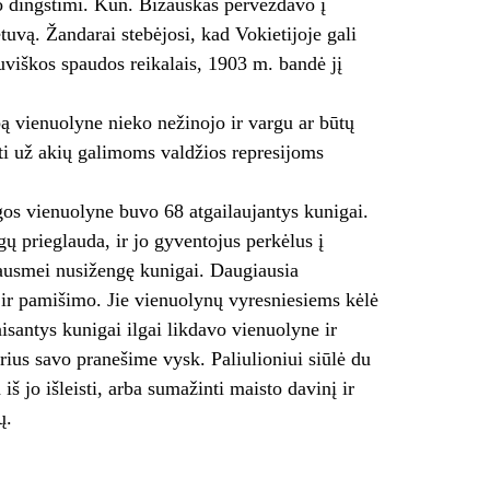
o dingstimi. Kun. Bizauskas perveždavo į
tuvą. Žandarai stebėjosi, kad Vokietijoje gali
etuviškos spaudos reikalais, 1903 m. bandė jį
bą vienuolyne nieko nežinojo ir vargu ar būtų
ti už akių galimoms valdžios represijoms
os vienuolyne buvo 68 atgailaujantys kunigai.
ų prieglauda, ir jo gyventojus perkėlus į
 drausmei nusižengę kunigai. Daugiausia
 ir pamišimo. Jie vienuolynų vyresniesiems kėlė
isantys kunigai ilgai likdavo vienuolyne ir
ius savo pranešime vysk. Paliulioniui siūlė du
š jo išleisti, arba sumažinti maisto davinį ir
ų.