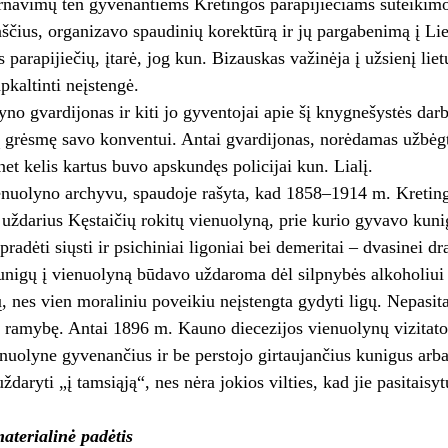
rnavimų ten gyvenantiems Kretingos parapijiečiams suteikim
aščius, organizavo spaudinių korektūrą ir jų pargabenimą į Lie
s parapijiečių, įtarė, jog kun. Bizauskas važinėja į užsienį li
apkaltinti neįstengė.
yno gvardijonas ir kiti jo gyventojai apie šį knygnešystės dar
ą grėsmę savo konventui. Antai gvardijonas, norėdamas užbėg
net kelis kartus buvo apskundęs policijai kun. Lialį.
nuolyno archyvu, spaudoje rašyta, kad 1858–1914 m. Kreting
ždarius Kęstaičių rokitų vienuolyną, prie kurio gyvavo kunig
 pradėti siųsti ir psichiniai ligoniai bei demeritai – dvasinei
unigų į vienuolyną būdavo uždaroma dėl silpnybės alkoholiui
, nes vien moraliniu poveikiu neįstengta gydyti ligų. Nepasita
ramybę. Antai 1896 m. Kauno diecezijos vienuolynų vizitator
nuolyne gyvenančius ir be perstojo girtaujančius kunigus arba i
ždaryti „į tamsiąją“, nes nėra jokios vilties, kad jie pasitaisyt
aterialinė padėtis