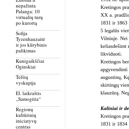
nepažinta
Kretingos pra
Palanga: 10
XX a. pradžio
virtualių turų
po kurortą
1831 ir 1863 
5 legalūs vie
Sofija
Vilniuje. Nei
Tyzenhauzaitė
ir jos kūrybinis
keliasdešimt 
palikimas
likviduoti.
Kunigaikščiai
Kretingos ber
Oginskiai
apgyvendinti 
Telšių
augustinų, Kę
vyskupija
skirtingų vie
klauzūrą. Neg
El. laikraštis
„Samogitia“
Kaliniai ir d
Regionų
kultūrinių
Kretingos pra
iniciatyvų
1831 ir 1834 
centras