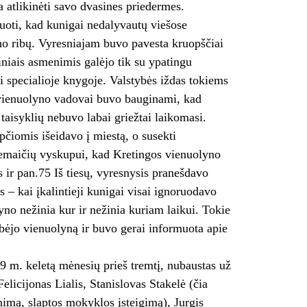
atlikinėti savo dvasines priedermes.
iuoti, kad kunigai nedalyvautų viešose
yno ribų. Vyresniajam buvo pavesta kruopščiai
iniais asmenimis galėjo tik su ypatingu
oti specialioje knygoje. Valstybės iždas tokiems
 vienuolyno vadovai buvo bauginami, kad
 taisyklių nebuvo labai griežtai laikomasi.
pčiomis išeidavo į miestą, o susekti
Žemaičių vyskupui, kad Kretingos vienuolyno
 ir pan.75 Iš tiesų, vyresnysis pranešdavo
us – kai įkalintieji kunigai visai ignoruodavo
yno nežinia kur ir nežinia kuriam laikui. Tokie
ebėjo vienuolyną ir buvo gerai informuota apie
 m. keletą mėnesių prieš tremtį, nubaustas už
elicijonas Lialis, Stanislovas Stakelė (čia
nimą, slaptos mokyklos įsteigimą), Jurgis