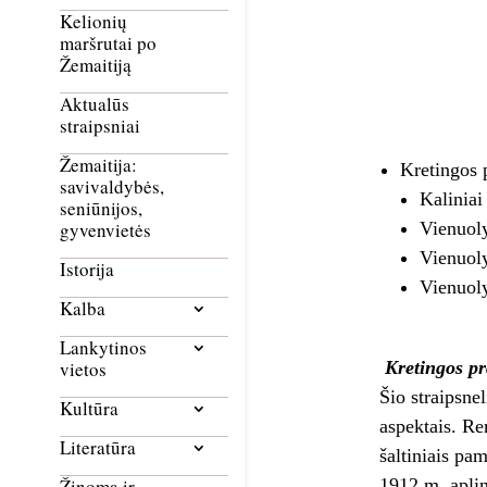
Kelionių
maršrutai po
Žemaitiją
Aktualūs
straipsniai
Žemaitija:
Kretingos 
savivaldybės,
Kaliniai
seniūnijos,
Vienuoly
gyvenvietės
Vienuoly
Istorija
Vienuol
Kalba
Lankytinos
Kretingos pr
vietos
Šio straipsnel
Kultūra
aspektais. Re
Literatūra
šaltiniais pa
1912 m. apli
Žinoma ir