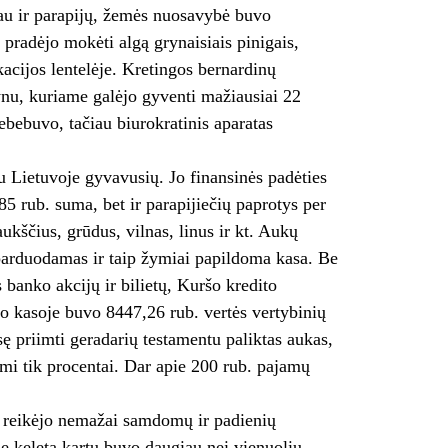
iau ir parapijų, žemės nuosavybė buvo
pradėjo mokėti algą grynaisiais pinigais,
acijos lentelėje. Kretingos bernardinų
ynu, kuriame galėjo gyventi mažiausiai 22
ebebuvo, tačiau biurokratinis aparatas
u Lietuvoje gyvavusių. Jo finansinės padėties
5 rub. suma, bet ir parapijiečių paprotys per
ukščius, grūdus, vilnas, linus ir kt. Aukų
 parduodamas ir taip žymiai papildoma kasa. Be
 banko akcijų ir bilietų, Kuršo kredito
no kasoje buvo 8447,26 rub. vertės vertybinių
ę priimti geradarių testamentu paliktas aukas,
ami tik procentai. Dar apie 200 rub. pajamų
 reikėjo nemažai samdomų ir padienių
 keletą kartų buvo daugiau nei vienuolių,