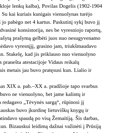
loje lenkų kalba), Povilas Dogelis (1902-1904
Su kai kuriais kunigais vienuolynas turėjo
 jo pabėgo net 4 kartus. Paskutinį sykį buvo jį
dvasinė konsistorija, nes be vyresniojo raportų,
irašytą prašymą gelbėti juos nuo nesugyvenamo
inėdavo vyresnįjį, grasino jam, triukšmaudavo
un. Stakelę, kad jis priklauso nuo vienuolyno
s pranešta atestacijoje Vidaus reikalų
ais metais jau buvo pratęsusi kun. Lialio ir
ynas XIX a. pab.–XX a. pradžioje tapo svarbus
 buvo ne vienuolyno, bet jame kalintų ir
a redagavo „Tėvynės sargą“, rūpinosi jį
akauskas buvo įkurdinę lietuviškų knygų ir
latindavo spaudą po visą Žemaitiją. Šis darbas,
un. Bizauskui leidimą dažnai važinėti į Prūsiją