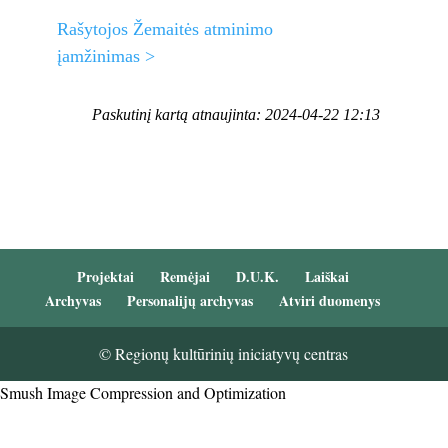
Rašytojos Žemaitės atminimo
įamžinimas >
Paskutinį kartą atnaujinta: 2024-04-22 12:13
Projektai
Remėjai
D.U.K.
Laiškai
Archyvas
Personalijų archyvas
Atviri duomenys
© Regionų kultūrinių iniciatyvų centras
Smush Image Compression and Optimization