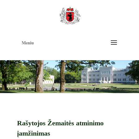
Op
too
Meniu
Rašytojos Žemaitės atminimo
įamžinimas