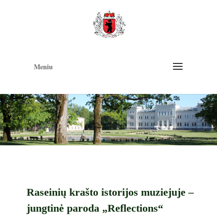
Op
too
Meniu
Raseinių krašto istorijos muziejuje –
jungtinė paroda „Reflections“