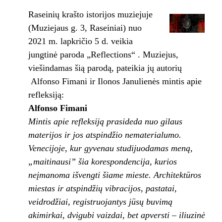
Raseinių krašto istorijos muziejuje
(Muziejaus g. 3, Raseiniai) nuo
2021 m. lapkričio 5 d. veikia
jungtinė paroda „Reflections“ . Muziejus,
viešindamas šią parodą, pateikia jų autorių
Alfonso Fimani ir Ilonos Janulienės mintis apie
refleksiją:
Alfonso Fimani
Mintis apie refleksiją prasideda nuo gilaus
materijos ir jos atspindžio nematerialumo.
Venecijoje, kur gyvenau studijuodamas meną,
„maitinausi” šia korespondencija, kurios
neįmanoma išvengti šiame mieste. Architektūros
miestas ir atspindžių vibracijos, pastatai,
veidrodžiai, registruojantys jūsų buvimą
akimirkai, dvigubi vaizdai, bet apversti – iliuzinė