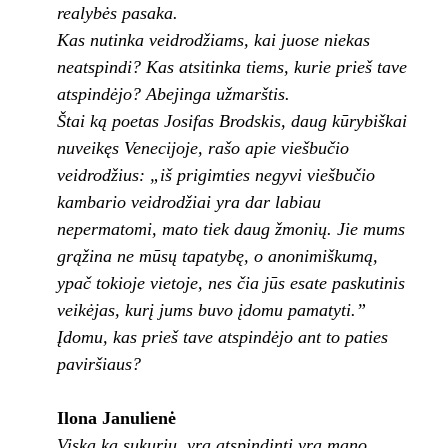
realybės pasaka.
Kas nutinka veidrodžiams, kai juose niekas
neatspindi? Kas atsitinka tiems, kurie prieš tave
atspindėjo? Abejinga užmarštis.
Štai ką poetas Josifas Brodskis, daug kūrybiškai
nuveikęs Venecijoje, rašo apie viešbučio
veidrodžius: „iš prigimties negyvi viešbučio
kambario veidrodžiai yra dar labiau
nepermatomi, mato tiek daug žmonių. Jie mums
grąžina ne mūsų tapatybę, o anonimiškumą,
ypač tokioje vietoje, nes čia jūs esate paskutinis
veikėjas, kurį jums buvo įdomu pamatyti.”
Įdomu, kas prieš tave atspindėjo ant to paties
paviršiaus?
Ilona Janulienė
Viską ką sukuriu, yra atspindinti yra mano