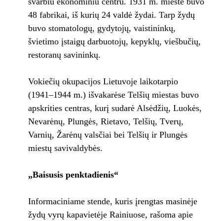
svarbiu ekonominiu centru. 1931 m. mieste buvo
48 fabrikai, iš kurių 24 valdė žydai. Tarp žydų
buvo stomatologų, gydytojų, vaistininkų,
švietimo įstaigų darbuotojų, kepyklų, viešbučių,
restoranų savininkų.
Vokiečių okupacijos Lietuvoje laikotarpio
(1941–1944 m.) išvakarėse Telšių miestas buvo
apskrities centras, kurį sudarė Alsėdžių, Luokės,
Nevarėnų, Plungės, Rietavo, Telšių, Tverų,
Varnių, Žarėnų valsčiai bei Telšių ir Plungės
miestų savivaldybės.
„Baisusis penktadienis“
Informaciniame stende, kuris įrengtas masinėje
žydų vyrų kapavietėje Rainiuose, rašoma apie