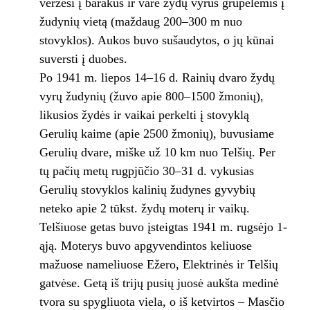
veržėsi į barakus ir varė žydų vyrus grupelėmis į
žudynių vietą (maždaug 200–300 m nuo
stovyklos). Aukos buvo sušaudytos, o jų kūnai
suversti į duobes.
Po 1941 m. liepos 14–16 d. Rainių dvaro žydų
vyrų žudynių (žuvo apie 800–1500 žmonių),
likusios žydės ir vaikai perkelti į stovyklą
Gerulių kaime (apie 2500 žmonių), buvusiame
Gerulių dvare, miške už 10 km nuo Telšių. Per
tų pačių metų rugpjūčio 30–31 d. vykusias
Gerulių stovyklos kalinių žudynes gyvybių
neteko apie 2 tūkst. žydų moterų ir vaikų.
Telšiuose getas buvo įsteigtas 1941 m. rugsėjo 1-
ąją. Moterys buvo apgyvendintos keliuose
mažuose nameliuose Ežero, Elektrinės ir Telšių
gatvėse. Getą iš trijų pusių juosė aukšta medinė
tvora su spygliuota viela, o iš ketvirtos – Masčio