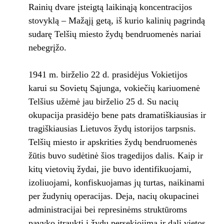
Rainių dvare įsteigtą laikinąją koncentracijos
stovyklą – Mažąjį getą, iš kurio kalinių pagrindą
sudarę Telšių miesto žydų bendruomenės nariai
nebegrįžo.
1941 m. birželio 22 d. prasidėjus Vokietijos
karui su Sovietų Sąjunga, vokiečių kariuomenė
Telšius užėmė jau birželio 25 d. Su nacių
okupacija prasidėjo bene pats dramatiškiausias ir
tragiškiausias Lietuvos žydų istorijos tarpsnis.
Telšių miesto ir apskrities žydų bendruomenės
žūtis buvo sudėtinė šios tragedijos dalis. Kaip ir
kitų vietovių žydai, jie buvo identifikuojami,
izoliuojami, konfiskuojamas jų turtas, naikinami
per žudynių operacijas. Deja, nacių okupacinei
administracijai bei represinėms struktūroms
pavyko įtraukti į žydų persekiojimą ir dalį vietos