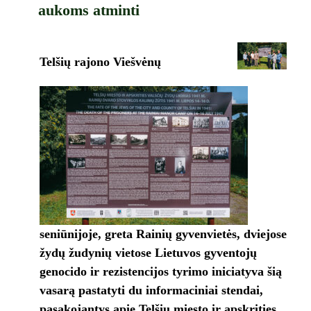
aukoms atminti
Telšių rajono Viešvėnų
seniūnijoje, greta Rainių gyvenvietės, dviejose
žydų žudynių vietose Lietuvos gyventojų
genocido ir rezistencijos tyrimo iniciatyva šią
vasarą pastatyti du informaciniai stendai,
pasakojantys apie Telšių miesto ir apskrities