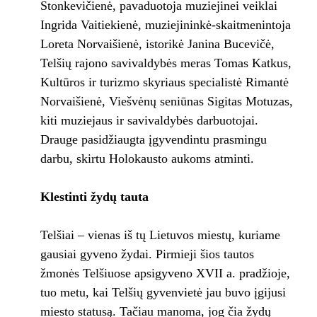
Stonkevičienė, pavaduotoja muziejinei veiklai
Ingrida Vaitiekienė, muziejininkė-skaitmenintoja
Loreta Norvaišienė, istorikė Janina Bucevičė,
Telšių rajono savivaldybės meras Tomas Katkus,
Kultūros ir turizmo skyriaus specialistė Rimantė
Norvaišienė, Viešvėnų seniūnas Sigitas Motuzas,
kiti muziejaus ir savivaldybės darbuotojai.
Drauge pasidžiaugta įgyvendintu prasmingu
darbu, skirtu Holokausto aukoms atminti.
Klestinti žydų tauta
Telšiai – vienas iš tų Lietuvos miestų, kuriame
gausiai gyveno žydai. Pirmieji šios tautos
žmonės Telšiuose apsigyveno XVII a. pradžioje,
tuo metu, kai Telšių gyvenvietė jau buvo įgijusi
miesto statusą. Tačiau manoma, jog čia žydų