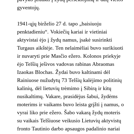
gyventojų.
1941-ųjų birželio 27 d. tapo „baisiuoju
penktadieniu“. Vokiečių kariai ir vietiniai
aktyvistai ėjo į žydų namus, įsakė susirinkti
Turgaus aikštėje. Ten nelaimėliai buvo surikiuoti
ir nuvaryti prie Masčio ežero. Kolonos priekyje
ėjo Telšių ješivos vadovas rabinas Abraomas
Izaokas Blochas. Žydai buvo kaltinami dėl
Rainiuose nužudytų 73 Telšių kalėjimo politinių
kalinių, dėl lietuvių trėmimo į Sibirą ir kitų
nusikaltimų. Vakare, prasidėjus šabui, žydėms
moterims ir vaikams buvo leista grįžti į namus, o
vyrai liko prie ežero. Šabo vakarą žydų moteris
su vaikais Telšiuose veikusio Lietuvių aktyvistų
fronto Tautinio darbo apsaugos padalinio nariai