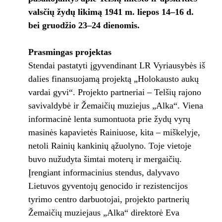
valsčių žydų likimą 1941 m. liepos 14–16 d.
bei gruodžio 23–24 dienomis.
Prasmingas projektas
Stendai pastatyti įgyvendinant LR Vyriausybės iš
dalies finansuojamą projektą „Holokausto aukų
vardai gyvi“. Projekto partneriai – Telšių rajono
savivaldybė ir Žemaičių muziejus „Alka“. Viena
informacinė lenta sumontuota prie žydų vyrų
masinės kapavietės Rainiuose, kita – miškelyje,
netoli Rainių kankinių ąžuolyno. Toje vietoje
buvo nužudyta šimtai moterų ir mergaičių.
Įrengiant informacinius stendus, dalyvavo
Lietuvos gyventojų genocido ir rezistencijos
tyrimo centro darbuotojai, projekto partnerių
Žemaičių muziejaus „Alka“ direktorė Eva