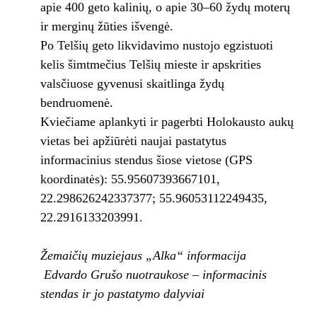
apie 400 geto kalinių, o apie 30–60 žydų moterų
ir merginų žūties išvengė.
Po Telšių geto likvidavimo nustojo egzistuoti
kelis šimtmečius Telšių mieste ir apskrities
valsčiuose gyvenusi skaitlinga žydų
bendruomenė.
Kviečiame aplankyti ir pagerbti Holokausto aukų
vietas bei apžiūrėti naujai pastatytus
informacinius stendus šiose vietose (GPS
koordinatės): 55.95607393667101,
22.298626242337377; 55.96053112249435,
22.2916133203991.
Žemaičių muziejaus „Alka“ informacija
Edvardo Grušo nuotraukose – informacinis
stendas ir jo pastatymo dalyviai