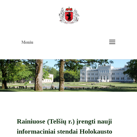
Op
too
Meniu
Rainiuose (Telšių r.) įrengti nauji
informaciniai stendai Holokausto