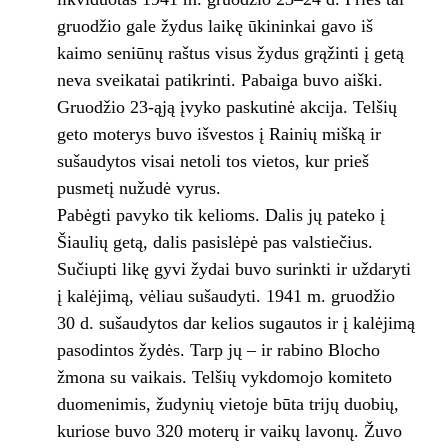
gruodžio gale žydus laikę ūkininkai gavo iš
kaimo seniūnų raštus visus žydus grąžinti į getą
neva sveikatai patikrinti. Pabaiga buvo aiški.
Gruodžio 23-ąją įvyko paskutinė akcija. Telšių
geto moterys buvo išvestos į Rainių mišką ir
sušaudytos visai netoli tos vietos, kur prieš
pusmetį nužudė vyrus.
Pabėgti pavyko tik kelioms. Dalis jų pateko į
Šiaulių getą, dalis pasislėpė pas valstiečius.
Sučiupti likę gyvi žydai buvo surinkti ir uždaryti
į kalėjimą, vėliau sušaudyti. 1941 m. gruodžio
30 d. sušaudytos dar kelios sugautos ir į kalėjimą
pasodintos žydės. Tarp jų – ir rabino Blocho
žmona su vaikais. Telšių vykdomojo komiteto
duomenimis, žudynių vietoje būta trijų duobių,
kuriose buvo 320 moterų ir vaikų lavonų. Žuvo