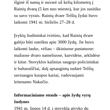
išginė iš namų ir nuvarė už kelių kilometrų į
Rainių dvarą (5 km nuo miesto), kur jos susitiko
su savo vyrais. Rainių dvare Telšių žydai buvo
laikomi 1941 m. birželio 27–28 d.
Įvykių liudininkai tvirtino, kad Rainių dvare
galėjo būti sutelkta apie 3000 žydų. Jie buvo
laikomi lauke, vėliau – ūkiniuose pastatuose:
mažuose dvaro nameliuose, karvidėse, arklidėse
ir kitur. Stovyklos kalinius saugojo policininkai
ir baltaraiščiai, dalį apsauginių sudarė Telšių
savisaugos kuopos kariai, vadovaujami
leitenanto Nakučio.
Informaciniame stende – apie žydų vyrų
žudynes
1941 m. liepos 14 d. į stovyklą atvyko du