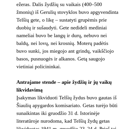
ežeras. Dalis žydžių su vaikais (400–500
žmonių) iš Gerulių stovyklos buvo apgyvendinta
Telšių gete, o likę – sustatyti grupėmis prie
duobių ir sušaudyti. Gete nedideli mediniai
nameliai buvo be langų ir durų, nebuvo nei
baldų, nei lovų, nei krosnių. Moterų padėtis
buvo sunki, jos miegojo ant grindų, vaikščiojo
basos, pusnuogės ir alkanos. Getą saugojo
vietiniai policininkai.
Antrajame stende – apie žydžių ir jų vaikų
likvidavimą
Įsakymas likviduoti Telšių žydus buvo gautas iš
Šiaulių apygardos komisariato. Getas turėjo būti
sunaikintas iki gruodžio 31 d. Istorinėje
literatūroje nurodoma, kad Telšių žydų getas
likviduotas 1941 m. gruodžio 23–24 d. Prieš tai