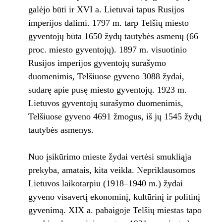
galėjo būti ir XVI a. Lietuvai tapus Rusijos
imperijos dalimi. 1797 m. tarp Telšių miesto
gyventojų būta 1650 žydų tautybės asmenų (66
proc. miesto gyventojų). 1897 m. visuotinio
Rusijos imperijos gyventojų surašymo
duomenimis, Telšiuose gyveno 3088 žydai,
sudarę apie pusę miesto gyventojų. 1923 m.
Lietuvos gyventojų surašymo duomenimis,
Telšiuose gyveno 4691 žmogus, iš jų 1545 žydų
tautybės asmenys.
Nuo įsikūrimo mieste žydai vertėsi smukliąja
prekyba, amatais, kita veikla. Nepriklausomos
Lietuvos laikotarpiu (1918–1940 m.) žydai
gyveno visavertį ekonominį, kultūrinį ir politinį
gyvenimą. XIX a. pabaigoje Telšių miestas tapo