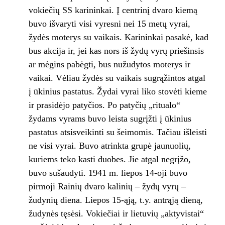
vokiečių SS karininkai. Į centrinį dvaro kiemą
buvo išvaryti visi vyresni nei 15 metų vyrai,
žydės moterys su vaikais. Karininkai pasakė, kad
bus akcija ir, jei kas nors iš žydų vyrų priešinsis
ar mėgins pabėgti, bus nužudytos moterys ir
vaikai. Vėliau žydės su vaikais sugrąžintos atgal
į ūkinius pastatus. Žydai vyrai liko stovėti kieme
ir prasidėjo patyčios. Po patyčių „ritualo“
žydams vyrams buvo leista sugrįžti į ūkinius
pastatus atsisveikinti su šeimomis. Tačiau išleisti
ne visi vyrai. Buvo atrinkta grupė jaunuolių,
kuriems teko kasti duobes. Jie atgal negrįžo,
buvo sušaudyti. 1941 m. liepos 14-oji buvo
pirmoji Rainių dvaro kalinių – žydų vyrų –
žudynių diena. Liepos 15-ąją, t.y. antrąją dieną,
žudynės tęsėsi. Vokiečiai ir lietuvių „aktyvistai“