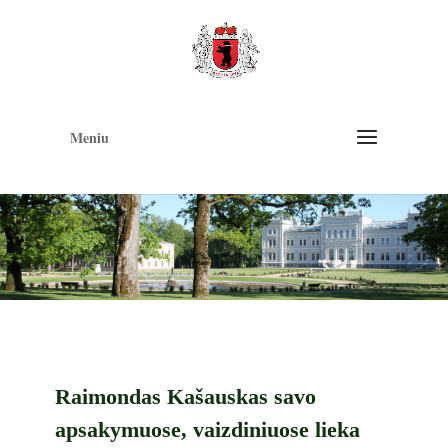
Op
too
Meniu
Raimondas Kašauskas savo
apsakymuose, vaizdiniuose lieka