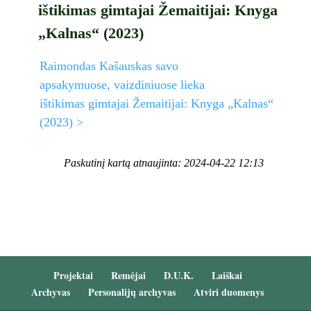
ištikimas gimtajai Žemaitijai: Knyga
„Kalnas“ (2023)
Raimondas Kašauskas savo
apsakymuose, vaizdiniuose lieka
ištikimas gimtajai Žemaitijai: Knyga „Kalnas“
(2023) >
Paskutinį kartą atnaujinta: 2024-04-22 12:13
Projektai
Remėjai
D.U.K.
Laiškai
Archyvas
Personalijų archyvas
Atviri duomenys