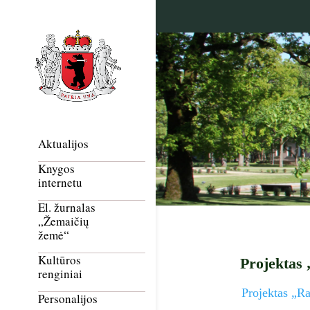
Aktualijos
Knygos
internetu
El. žurnalas
„Žemaičių
žemė“
Kultūros
Projektas 
renginiai
Projektas „Ra
Personalijos