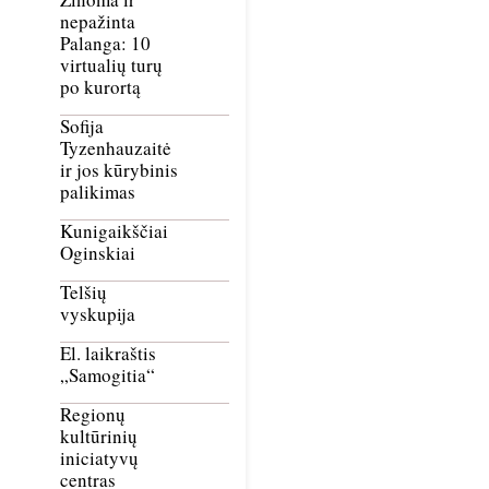
nepažinta
Palanga: 10
virtualių turų
po kurortą
Sofija
Tyzenhauzaitė
ir jos kūrybinis
palikimas
Kunigaikščiai
Oginskiai
Telšių
vyskupija
El. laikraštis
„Samogitia“
Regionų
kultūrinių
iniciatyvų
centras