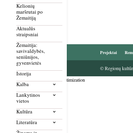
Kelionių
maršrutai po
Žemaitiją
Aktualūs
straipsniai
Žemaitija:
savivaldybės,
Projektai
Rem
seniūnijos,
gyvenvietės
© Regionų kultūri
Istorija
Smush Image Compression and Optimization
Kalba
Lankytinos
vietos
Kultūra
Literatūra
Žinoma ir