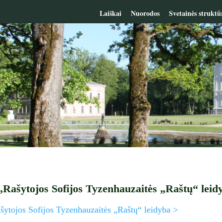
Laiškai
Nuorodos
Svetainės struktū
„Rašytojos Sofijos Tyzenhauzaitės „Raštų“ leid
šytojos Sofijos Tyzenhauzaitės „Raštų“ leidyba >