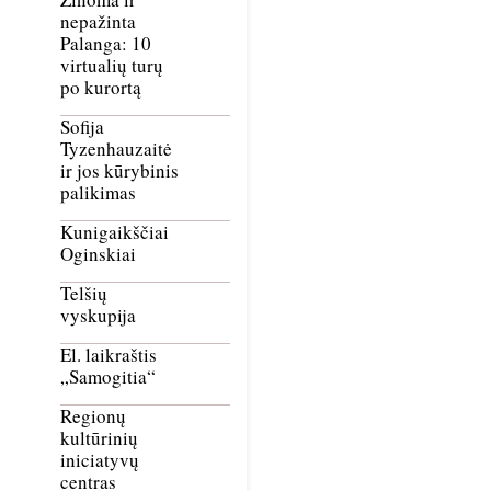
nepažinta
Palanga: 10
virtualių turų
po kurortą
Sofija
Tyzenhauzaitė
ir jos kūrybinis
palikimas
Kunigaikščiai
Oginskiai
Telšių
vyskupija
El. laikraštis
„Samogitia“
Regionų
kultūrinių
iniciatyvų
centras