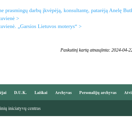
e prasmingų darbų įkvėpėją, konsultantę, patarėją Anelę But
kuvienė >
uvienė. „Garsios Lietuvos moterys“ >
Paskutinį kartą atnaujinta: 2024-04-2
ėjai
D.U.K.
Laiškai
Archyvas
Personalijų archyvas
Atvi
nių iniciatyvų centras