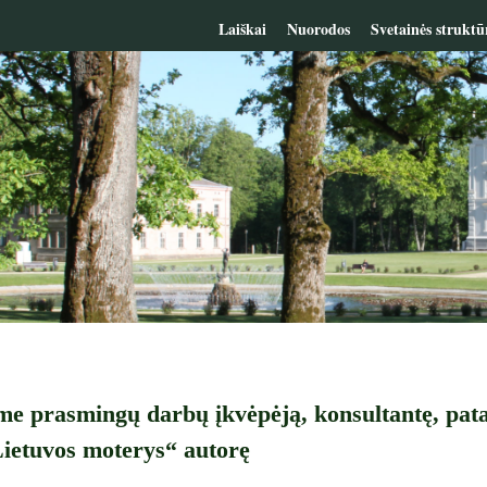
Laiškai
Nuorodos
Svetainės struktū
e prasmingų darbų įkvėpėją, konsultantę, pat
ietuvos moterys“ autorę