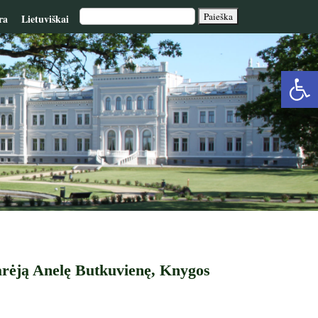
ra
Lietuviškai
Op
too
arėją Anelę Butkuvienę, Knygos