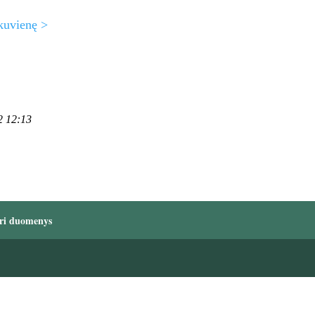
kuvienę >
2 12:13
ri duomenys