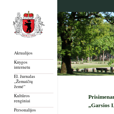
Aktualijos
Knygos
internetu
El. žurnalas
„Žemaičių
žemė“
Kultūros
Prisimenam
renginiai
„Garsios L
Personalijos