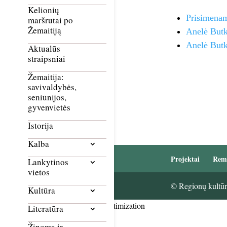
Kelionių
Prisimenam
maršrutai po
Žemaitiją
Anelė But
Anelė Butk
Aktualūs
straipsniai
Žemaitija:
savivaldybės,
seniūnijos,
gyvenvietės
Istorija
Kalba
Projektai
Rem
Lankytinos
vietos
© Regionų kultūri
Kultūra
Smush Image Compression and Optimization
Literatūra
Žinoma ir