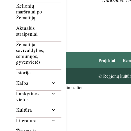
Nuotrauka iš:
Kelionių
maršrutai po
Žemaitiją
Aktualūs
straipsniai
Žemaitija:
savivaldybės,
seniūnijos,
Projektai
Rem
gyvenvietės
Istorija
© Regionų kultūri
Kalba
Smush Image Compression and Optimization
Lankytinos
vietos
Kultūra
Literatūra
Žinoma ir