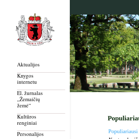
Aktualijos
Knygos
internetu
El. žurnalas
„Žemaičių
žemė“
Kultūros
Populiaria
renginiai
Populiariausi
Personalijos