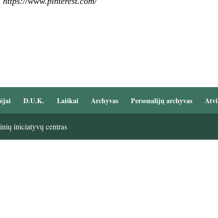
 https://www.pinterest.com/
ėjai
D.U.K.
Laiškai
Archyvas
Personalijų archyvas
Atvi
nių iniciatyvų centras