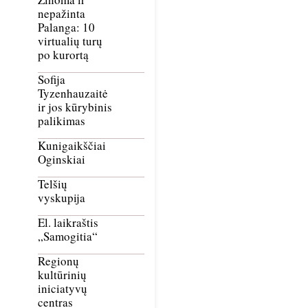
nepažinta
Palanga: 10
virtualių turų
po kurortą
Sofija
Tyzenhauzaitė
ir jos kūrybinis
palikimas
Kunigaikščiai
Oginskiai
Telšių
vyskupija
El. laikraštis
„Samogitia“
Regionų
kultūrinių
iniciatyvų
centras