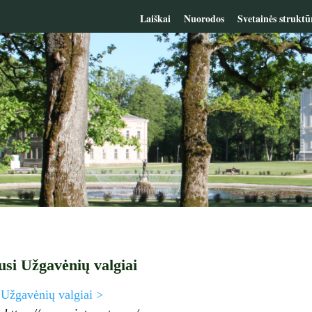
Laiškai
Nuorodos
Svetainės struktū
usi Užgavėnių valgiai
 Užgavėnių valgiai >