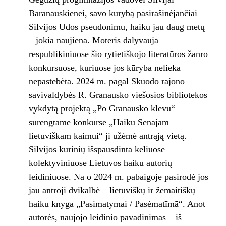
Baranauskienei, savo kūrybą pasirašinėjančiai
Silvijos Udos pseudonimu, haiku jau daug metų
– jokia naujiena. Moteris dalyvauja
respublikiniuose šio rytietiškojo literatūros žanro
konkursuose, kuriuose jos kūryba nelieka
nepastebėta. 2024 m. pagal Skuodo rajono
savivaldybės R. Granausko viešosios bibliotekos
vykdytą projektą „Po Granausko klevu“
surengtame konkurse „Haiku Senajam
lietuviškam kaimui“ ji užėmė antrąją vietą.
Silvijos kūrinių išspausdinta keliuose
kolektyviniuose Lietuvos haiku autorių
leidiniuose. Na o 2024 m. pabaigoje pasirodė jos
jau antroji dvikalbė – lietuviškų ir žemaitiškų –
haiku knyga „Pasimatymai / Pasėmatīmā“. Anot
autorės, naujojo leidinio pavadinimas – iš