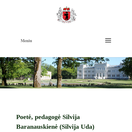
Op
too
Meniu
Poetė, pedagogė Silvija
Baranauskienė (Silvija Uda)