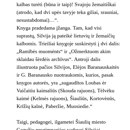
kalbas turėti (būna ir taip)! Svajoju žemaitiškai
(atrodo, kad dvi upės tavyje teka giliai, srauniai,
nesustabdomai)…“.
Knyga pradedama įžanga. Tam, kad visi
suprastų, Silvija ją pateikė lietuvių ir žemaičių
kalbomis. Trieiliai knygoje suskirstyti į dvi dalis:
„Ramībės muomėnts“ ir „Ožmerktuom akim
sklaidau šėrdėis archīvus“. Antroji dalis
iliustruota pačios Silvijos, Elėjos Baranauskaitės
ir G. Baranausko nuotraukomis, kurios, pasak
knygos autorės, yra „sugaudītos Loubas ėr
Vaičaitiu kaimaliūs (Skouda rajuons), Tėlvėku
kaimė (Kelmės rajuons), Šiauliūs, Kortovėnūs,
Krīžių kalnė, Paberžie, Muosiedie.“
Taigi, pedagogei, ilgametei Šiaulių miesto
Gegužių progimnazijos vadovei Silvijai