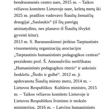
bendruomenės centro nare, 2015 m. – Taikos
vėliavos komiteto Lietuvoje nare, keletą metų iki
2025 m. pradžios vadovavo Šiaulių žemaičių
draugijai „Saulaukis“ (iš šių pareigų
atsistatydino, nes planavo iš Šiaulių išvykti
gyventi kitur).
2013 m. S. Baranauskienei įteiktas Tarptautinės
visuomeninių organizacijų asociacijos
„Tarptautinis humanistinės pedagogikos centras“
prezidento prof. Š. Amonašvilio sertifikatas
„Humanistinės pedagogikos riteris“ ir auksinis
ženklelis „Širdis ir gulbė“. 2012 m. ji
apdovanota Šiaulių miesto mero, 2014 m. –
Lietuvos Respublikos Kultūros ministro, 2015
m. – Taikos vėliavos komiteto Lietuvoje ir
Lietuvos Respublikos švietimo ir mokslo
ministerijos, 2016 m. – Latvijos humanistinės