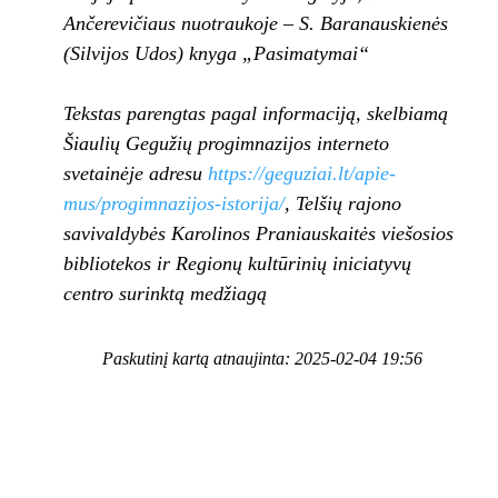
Ančerevičiaus nuotraukoje – S. Baranauskienės
(Silvijos Udos) knyga „Pasimatymai“
Tekstas parengtas pagal informaciją, skelbiamą
Šiaulių Gegužių progimnazijos interneto
svetainėje adresu
https://geguziai.lt/apie-
mus/progimnazijos-istorija/
, Telšių rajono
savivaldybės Karolinos Praniauskaitės viešosios
bibliotekos ir Regionų kultūrinių iniciatyvų
centro surinktą medžiagą
Paskutinį kartą atnaujinta: 2025-02-04 19:56