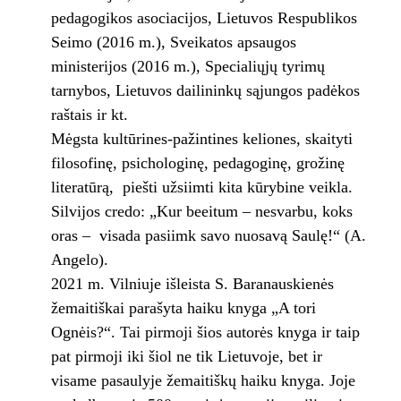
pedagogikos asociacijos, Lietuvos Respublikos
Seimo (2016 m.), Sveikatos apsaugos
ministerijos (2016 m.), Specialiųjų tyrimų
tarnybos, Lietuvos dailininkų sąjungos padėkos
raštais ir kt.
Mėgsta kultūrines-pažintines keliones, skaityti
filosofinę, psichologinę, pedagoginę, grožinę
literatūrą, piešti užsiimti kita kūrybine veikla.
Silvijos credo: „Kur beeitum – nesvarbu, koks
oras – visada pasiimk savo nuosavą Saulę!“ (A.
Angelo).
2021 m. Vilniuje išleista S. Baranauskienės
žemaitiškai parašyta haiku knyga „A tori
Ognėis?“. Tai pirmoji šios autorės knyga ir taip
pat pirmoji iki šiol ne tik Lietuvoje, bet ir
visame pasaulyje žemaitiškų haiku knyga. Joje