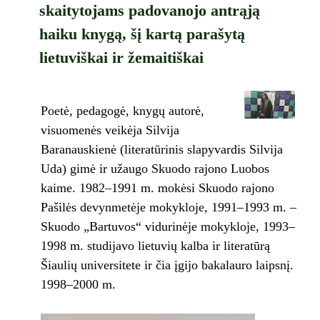
skaitytojams padovanojo antrąją
haiku knygą, šį kartą parašytą
lietuviškai ir žemaitiškai
Poetė, pedagogė, knygų autorė,
visuomenės veikėja Silvija
Baranauskienė (literatūrinis slapyvardis Silvija
Uda) gimė ir užaugo Skuodo rajono Luobos
kaime. 1982–1991 m. mokėsi Skuodo rajono
Pašilės devynmetėje mokykloje, 1991–1993 m. –
Skuodo „Bartuvos“ vidurinėje mokykloje, 1993–
1998 m. studijavo lietuvių kalba ir literatūrą
Šiaulių universitete ir čia įgijo bakalauro laipsnį.
1998–2000 m.