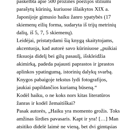
paskelbta apie 500 prozinės poezijos stiliumi
parašytų kūrinių, kuriuose išlaikytos XIX a.
Japonijoje gimusio haiku žanro ypatybės (17
skiemenų eilių forma, sudaryta iš trijų metrinių
dalių, iš 5, 7, 5 skiemenų).
Leidėjai, pristatydami šią knygą skaitytojams,
akcentuoja, kad autorė savo kūriniuose „puikiai
fiksuoja didelį bei gilų pasaulį, išskleidžia
akimirką, padeda pajausti paprastos ir įprastos
aplinkos ypatingumą, istorinių dalykų svarbą.
Knygos pabaigoje tekstus lydi fotografijos,
jaukiai papildančios kuriamą būseną.“
Kodėl haiku, o ne koks nors kitas literatūros
žanras ir kodėl žemaitiškai?
Pasak autorės, „Haiku yra momento grožis. Toks
amžinas širdies pavasaris. Kapt ir yra! […] Man
atsitiko didelė laimė ne vieną, bet dvi gimtąsias