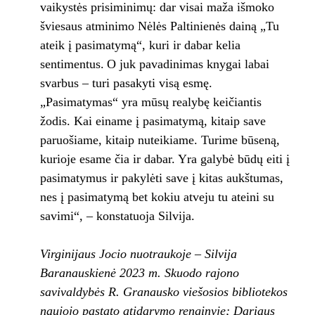
vaikystės prisiminimų: dar visai maža išmoko
šviesaus atminimo Nėlės Paltinienės dainą „Tu
ateik į pasimatymą“, kuri ir dabar kelia
sentimentus. O juk pavadinimas knygai labai
svarbus – turi pasakyti visą esmę.
„Pasimatymas“ yra mūsų realybę keičiantis
žodis. Kai einame į pasimatymą, kitaip save
paruošiame, kitaip nuteikiame. Turime būseną,
kurioje esame čia ir dabar. Yra galybė būdų eiti į
pasimatymus ir pakylėti save į kitas aukštumas,
nes į pasimatymą bet kokiu atveju tu ateini su
savimi“, – konstatuoja Silvija.
Virginijaus Jocio nuotraukoje – Silvija
Baranauskienė 2023 m. Skuodo rajono
savivaldybės R. Granausko viešosios bibliotekos
naujojo pastato atidarymo renginyje; Dariaus