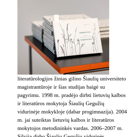
literatūrologijos žinias gilino Šiaulių universiteto
magistrantūroje ir šias studijas baigė su
pagyrimu. 1998 m. pradėjo dirbti lietuvių kalbos
ir literatūros mokytoja Šiaulių Gegužių
vidurinėje mokykloje (dabar progimnazija). 2004
m. jai suteiktas lietuvių kalbos ir literatūros
mokytojos metodininkės vardas. 2006–2007 m.
Silvija dirbo Šiaulių Gegužių vidurinės